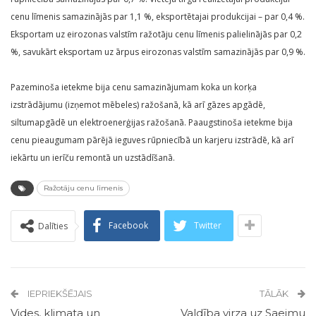
cenu līmenis samazinājās par 1,1 %, eksportētajai produkcijai – par 0,4 %.
Eksportam uz eirozonas valstīm ražotāju cenu līmenis palielinājās par 0,2
%, savukārt eksportam uz ārpus eirozonas valstīm samazinājās par 0,9 %.
Pazeminoša ietekme bija cenu samazinājumam koka un korķa
izstrādājumu (izņemot mēbeles) ražošanā, kā arī gāzes apgādē,
siltumapgādē un elektroenerģijas ražošanā. Paaugstinoša ietekme bija
cenu pieaugumam pārējā ieguves rūpniecībā un karjeru izstrādē, kā arī
iekārtu un ierīču remontā un uzstādīšanā.
Ražotāju cenu līmenis
Facebook
Twitter
Dalīties
IEPRIEKŠĒJAIS
TĀLĀK
Vides, klimata un
Valdība virza uz Saeimu