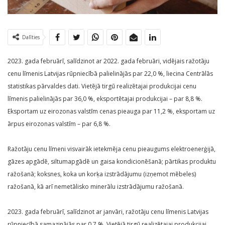
Dalīties
2023. gada februārī, salīdzinot ar 2022. gada februāri, vidējais ražotāju
cenu līmenis Latvijas rūpniecībā palielinājās par 22,0 %, liecina Centrālās
statistikas pārvaldes dati. Vietējā tirgū realizētajai produkcijai cenu
līmenis palielinājās par 36,0 %, eksportētajai produkcijai – par 8,8 %.
Eksportam uz eirozonas valstīm cenas pieauga par 11,2 %, eksportam uz
ārpus eirozonas valstīm – par 6,8 %.
Ražotāju cenu līmeni visvairāk ietekmēja cenu pieaugums elektroenerģijā,
gāzes apgādē, siltumapgādē un gaisa kondicionēšanā; pārtikas produktu
ražošanā; koksnes, koka un korķa izstrādājumu (izņemot mēbeles)
ražošanā, kā arī nemetālisko minerālu izstrādājumu ražošanā.
2023. gada februārī, salīdzinot ar janvāri, ražotāju cenu līmenis Latvijas
rūpniecībā samazinājās par 0,7 %. Vietējā tirgū realizētajai produkcijai