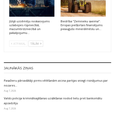
Jūlijā uzņēmēju noskaņojums
Biedrība “Zemnieku saeima”:
uzlabojies rūpniecībā,
Eiropas piešķirtais finansējums
mazumtirdzniecībā un
pieaugušo minerālmēslu un…
pakalpojumu…
ATPAKAĻ
TĀLĀK
JAUNĀKĀS ZIŅAS
Pasažieru pārvadātāji pirms vēlēšanām aicina partijas sniegt risinājumus par
nozares…
Aug 7, 2026
Valsts policija kriminālvajāšanas uzsākšanai nodod lietu pret bankomātu
apzadzēju
Aug 7, 2026