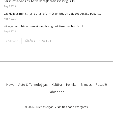
Karstums atkāpsies, bet laiks saglabāsies vasarīgi silts
Aug 7, 2026
Labklājības ministrija rosina reformēt un būtiski uzlabot vecāku pabalstu
Aug 7, 2026
Kā sagatavot bērnu skolai, nepārslogojot ģimenes budžetu?
Aug 6, 2026
ATPAKAĻ
TĀLĀK
1 no 1 243
News
Auto & Tehnoloģijas
Kultūra
Politika
Bizness
Pasaulē
Sabiedrība
© 2026 - Dienas Ziņas. Visas tiesības aizsargātas.