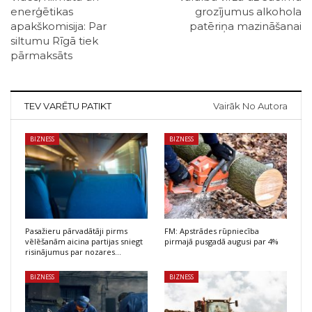
enerģētikas
grozījumus alkohola
apakškomisija: Par
patēriņa mazināšanai
siltumu Rīgā tiek
pārmaksāts
TEV VARĒTU PATIKT
Vairāk No Autora
BIZNESS
BIZNESS
Pasažieru pārvadātāji pirms
FM: Apstrādes rūpniecība
vēlēšanām aicina partijas sniegt
pirmajā pusgadā augusi par 4%
risinājumus par nozares…
BIZNESS
BIZNESS