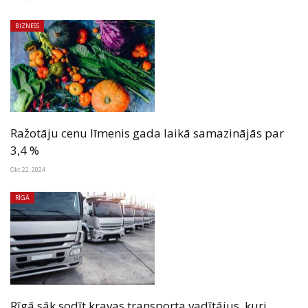
BIZNESS
Ražotāju cenu līmenis gada laikā samazinājās par
3,4 %
Okt 22, 2024
RĪGĀ
Rīgā sāk sodīt kravas transporta vadītājus, kuri