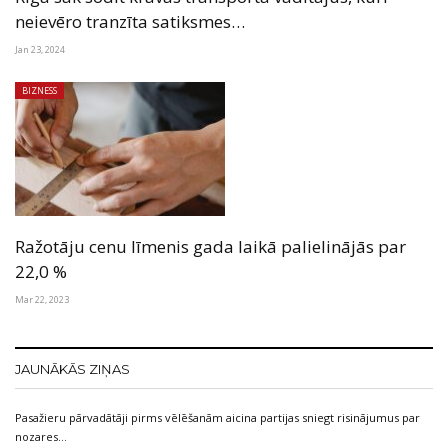
neievēro tranzīta satiksmes…
Jan 23, 2024
BIZNESS
Ražotāju cenu līmenis gada laikā palielinājās par
22,0 %
Mar 22, 2023
JAUNĀKĀS ZIŅAS
Pasažieru pārvadātāji pirms vēlēšanām aicina partijas sniegt risinājumus par
nozares…