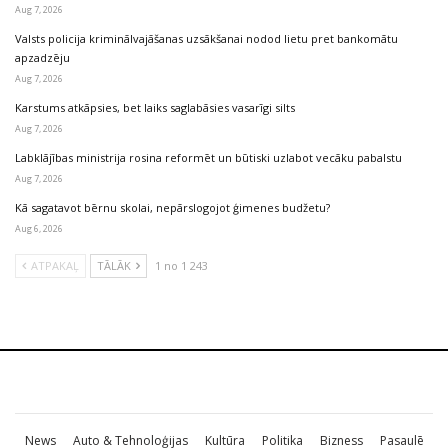
Aug 7, 2026
Valsts policija kriminālvajāšanas uzsākšanai nodod lietu pret bankomātu
apzadzēju
Aug 7, 2026
Karstums atkāpsies, bet laiks saglabāsies vasarīgi silts
Aug 7, 2026
Labklājības ministrija rosina reformēt un būtiski uzlabot vecāku pabalstu
Aug 7, 2026
Kā sagatavot bērnu skolai, nepārslogojot ģimenes budžetu?
Aug 6, 2026
ATPAKAĻ
TĀLĀK
1 no 1 243
News
Auto & Tehnoloģijas
Kultūra
Politika
Bizness
Pasaulē