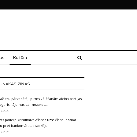
as
Kultūra
UNĀKĀS ZIŅAS
ažieru pārvadātāji pirms vēlēšanām aicina partijas
egt risinājumus par nozares…
 7, 2026
sts policija kriminālvajāšanas uzsākšanai nodod
etu pret bankomātu apzadzēju
 7, 2026