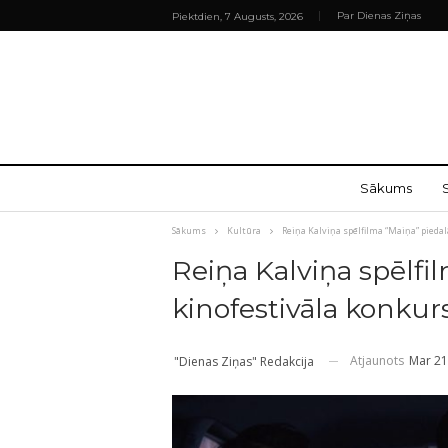
Par Dienas Ziņas
Piektdien, 7 Augusts, 2026
Sākums
Sākums
Kultūra
Reiņa Kalviņa spēlfilma “Maiņa” piedal
Reiņa Kalviņa spēlfil
kinofestivāla konkur
Atjaunots
Mar 21
"Dienas Ziņas" Redakcija