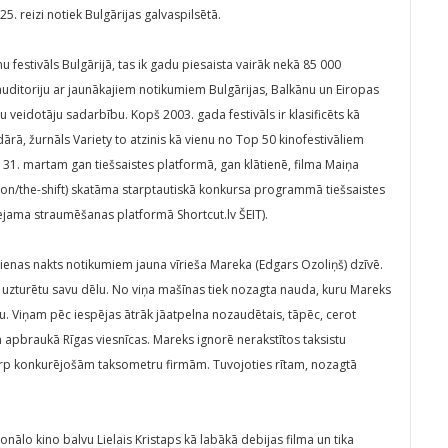
25. reizi notiek Bulgārijas galvaspilsētā.
ilmu festivāls Bulgārijā, tas ik gadu piesaista vairāk nekā 85 000
s auditoriju ar jaunākajiem notikumiem Bulgārijas, Balkānu un Eiropas
mu veidotāju sadarbību. Kopš 2003. gada festivāls ir klasificēts kā
ārā, žurnāls Variety to atzinis kā vienu no Top 50 kinofestivāliem
dz 31. martam gan tiešsaistes platformā, gan klātienē, filma Maiņa
tion/the-shift) skatāma starptautiskā konkursa programmā tiešsaistes
ieejama straumēšanas platformā Shortcut.lv ŠEIT).
vienas nakts notikumiem jauna vīrieša Mareka (Edgars Ozoliņš) dzīvē.
i uzturētu savu dēlu. No viņa mašīnas tiek nozagta nauda, kuru Mareks
. Viņam pēc iespējas ātrāk jāatpelna nozaudētais, tāpēc, cerot
un apbraukā Rīgas viesnīcas. Mareks ignorē nerakstītos taksistu
starp konkurējošām taksometru firmām. Tuvojoties rītam, nozagtā
nālo kino balvu Lielais Kristaps kā labākā debijas filma un tika