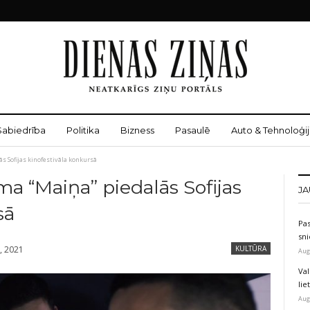
Sabiedrība
Politika
Bizness
Pasaulē
Auto & Tehnoloģij
ās Sofijas kinofestivāla konkursā
ma “Maiņa” piedalās Sofijas
JA
sā
Pas
sni
, 2021
KULTŪRA
Aug
Val
li
Aug