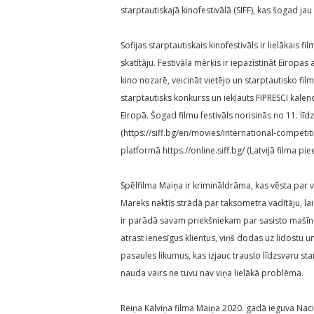
starptautiskajā kinofestivālā (SIFF), kas šogad jau 
Sofijas starptautiskais kinofestivāls ir lielākais f
skatītāju. Festivāla mērķis ir iepazīstināt Eiropa
kino nozarē, veicināt vietējo un starptautisko fil
starptautisks konkurss un iekļauts FIPRESCI kalend
Eiropā. Šogad filmu festivāls norisinās no 11. lī
(https://siff.bg/en/movies/international-competi
platformā https://online.siff.bg/ (Latvijā filma p
Spēlfilma Maiņa ir krimināldrāma, kas vēsta par 
Mareks naktīs strādā par taksometra vadītāju, la
ir parādā savam priekšniekam par sasisto mašīnu
atrast ienesīgus klientus, viņš dodas uz lidostu 
pasaules likumus, kas izjauc trauslo līdzsvaru 
nauda vairs ne tuvu nav viņa lielākā problēma.
Reiņa Kalviņa filma Maiņa 2020. gadā ieguva Nacio