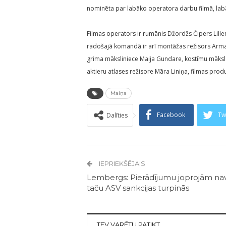
nominēta par labāko operatora darbu filmā, lab
Filmas operators ir rumānis Džordžs Čipers Lillema
radošajā komandā ir arī montāžas režisors Armand
grima māksliniece Maija Gundare, kostīmu māksli
aktieru atlases režisore Māra Liniņa, filmas prod
Maiņa
Facebook
Tw
Dalīties
IEPRIEKŠĒJAIS
Lembergs: Pierādījumu joprojām nav
taču ASV sankcijas turpinās
TEV VARĒTU PATIKT