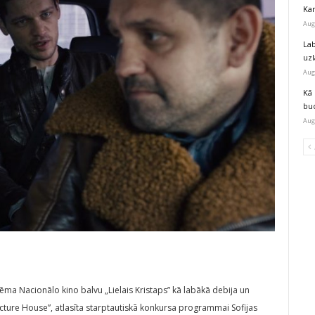
Kar
Aug
Lab
uz
Aug
Kā 
bu
Aug
ņēma Nacionālo kino balvu „Lielais Kristaps” kā labākā debija un
cture House”, atlasīta starptautiskā konkursa programmai Sofijas