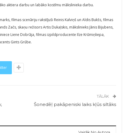
āko aktiera darbu un labāko kostīmu mākslinieka darbu.
rks, filmas scenāriju rakstījuši Reinis Kalviņš un Aldis Bukšs, filmas
s Začs, skaņu režisors Artis Dukaļskis, mākslinieks Jānis Bijubens,
niece Liene Dobrāja, filmas izpildproducente Ilze Krūmiņliepa,
ucents Gints Grūbe.
itter
TĀLĀK
,
Šonedēļ pakāpeniski laiks kļūs siltāks
Vairāk No Autora