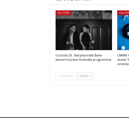
KULTŪRA
KULTŪ
Izziņota 26. Starptautiskā Baha
LNMM no
kamermūzikas festivāla programma
dueta “
veidota
ATPAKAĻ
TĀLĀK