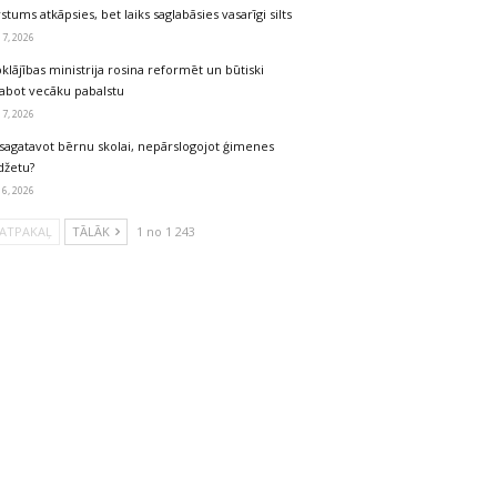
stums atkāpsies, bet laiks saglabāsies vasarīgi silts
 7, 2026
klājības ministrija rosina reformēt un būtiski
labot vecāku pabalstu
 7, 2026
sagatavot bērnu skolai, nepārslogojot ģimenes
džetu?
 6, 2026
ATPAKAĻ
TĀLĀK
1 no 1 243