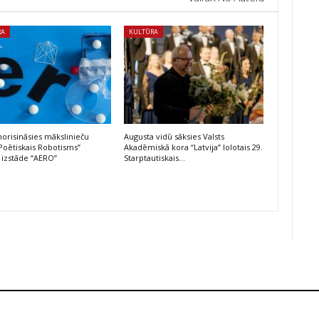
RA
KULTŪRA
risināsies mākslinieču
Augusta vidū sāksies Valsts
Poētiskais Robotisms”
Akadēmiskā kora “Latvija” lolotais 29.
 izstāde “AERO”
Starptautiskais…