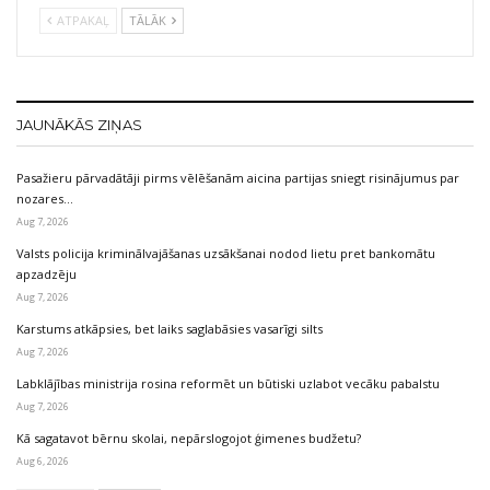
ATPAKAĻ
TĀLĀK
JAUNĀKĀS ZIŅAS
Pasažieru pārvadātāji pirms vēlēšanām aicina partijas sniegt risinājumus par
nozares…
Aug 7, 2026
Valsts policija kriminālvajāšanas uzsākšanai nodod lietu pret bankomātu
apzadzēju
Aug 7, 2026
Karstums atkāpsies, bet laiks saglabāsies vasarīgi silts
Aug 7, 2026
Labklājības ministrija rosina reformēt un būtiski uzlabot vecāku pabalstu
Aug 7, 2026
Kā sagatavot bērnu skolai, nepārslogojot ģimenes budžetu?
Aug 6, 2026