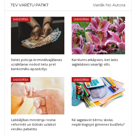
TEV VARĒTU PATIKT
Vairāk No Autora
SABIEDRĪBA
SABIEDRĪBA
Valsts policija kriminālvajāšanas
Karstums atkāpsies, bet laiks
uzsākšanai nodod lietu pret
saglabāsies vasarīgi silts
bankomātu apzadzēju
SABIEDRĪBA
SABIEDRĪBA
Labklājības ministrija rosina
Kā sagatavot bērnu skolai,
reformēt un būtiski uzlabot
nepārslogojot ģimenes budžetu?
vecāku pabalstu