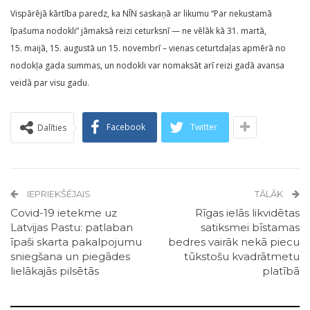
Vispārējā kārtība paredz, ka NĪN saskaņā ar likumu “Par nekustamā
īpašuma nodokli” jāmaksā reizi ceturksnī — ne vēlāk kā 31. martā,
15. maijā, 15. augustā un 15. novembrī – vienas ceturtdaļas apmērā no
nodokļa gada summas, un nodokli var nomaksāt arī reizi gadā avansa
veidā par visu gadu.
Facebook
Twitter
Dalīties
IEPRIEKŠĒJAIS
TĀLĀK
Covid-19 ietekme uz
Rīgas ielās likvidētas
Latvijas Pastu: patlaban
satiksmei bīstamas
īpaši skarta pakalpojumu
bedres vairāk nekā piecu
sniegšana un piegādes
tūkstošu kvadrātmetu
lielākajās pilsētās
platībā