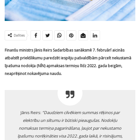
Dalīties
Finanšu ministrs Jānis Reirs Sadarbības sanāksmē 7. februārī aicinās
atbalstīt priekšlikumu paredzēt iespēju pašvaldībām pārcelt nekustamā
īpašuma nodokļa (NĪN) apmaksas termiņu līdz 2022. gada beigām,
neaprēķinot nokavējuma naudu.
Jānis Reirs:
“Daudziem cilvēkiem summas rēķinos par
elektrību un siltumu ir būtiski pieaugušas. Nodokļu
nomaksas termiņa pagarināšana, ļaujot par nekustamo
īpašumu norēķināties visa 2022. gada laikā, ir risinājums,