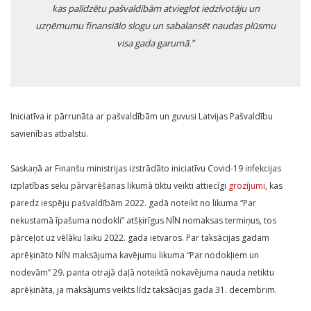
kas palīdzētu pašvaldībām atvieglot iedzīvotāju un
uzņēmumu finansiālo slogu un sabalansēt naudas plūsmu
visa gada garumā.”
Iniciatīva ir pārrunāta ar pašvaldībām un guvusi Latvijas Pašvaldību
savienības atbalstu.
Saskaņā ar Finanšu ministrijas izstrādāto iniciatīvu Covid-19 infekcijas
izplatības seku pārvarēšanas likumā tiktu veikti attiecīgi
grozījumi
, kas
paredz iespēju pašvaldībām 2022. gadā noteikt no likuma “Par
nekustamā īpašuma nodokli” atšķirīgus NĪN nomaksas termiņus, tos
pārceļot uz vēlāku laiku 2022. gada ietvaros. Par taksācijas gadam
aprēķināto NĪN maksājuma kavējumu likuma “Par nodokļiem un
nodevām” 29. panta otrajā daļā noteiktā nokavējuma nauda netiktu
aprēķināta, ja maksājums veikts līdz taksācijas gada 31. decembrim.