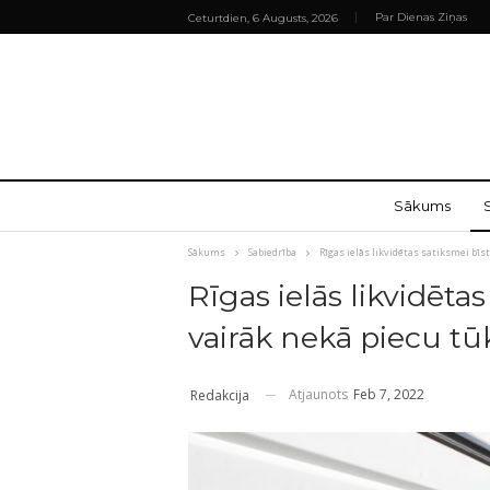
Par Dienas Ziņas
Ceturtdien, 6 Augusts, 2026
Sākums
Sākums
Sabiedrība
Rīgas ielās likvidētas satiksmei bī
Rīgas ielās likvidēt
vairāk nekā piecu t
Atjaunots
Feb 7, 2022
Redakcija