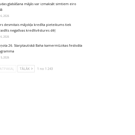
udas glabāšana mājās var izmaksāt simtiem eiro
dā
 6, 2026
rs desmitais mājokļa kredīta pieteikums tiek
aidīts negatīvas kredītvēstures dēļ
 6, 2026
iņota 26. Starptautiskā Baha kamermūzikas festivāla
ogramma
 5, 2026
ATPAKAĻ
TĀLĀK
1 no 1 243