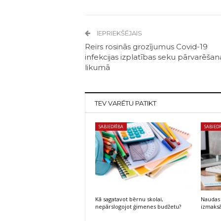
IEPRIEKŠĒJAIS
Reirs rosinās grozījumus Covid-19
infekcijas izplatības seku pārvarēšan
likumā
TEV VARĒTU PATIKT
SABIEDRĪBA
SABIED
Kā sagatavot bērnu skolai,
Naudas 
nepārslogojot ģimenes budžetu?
izmaksā