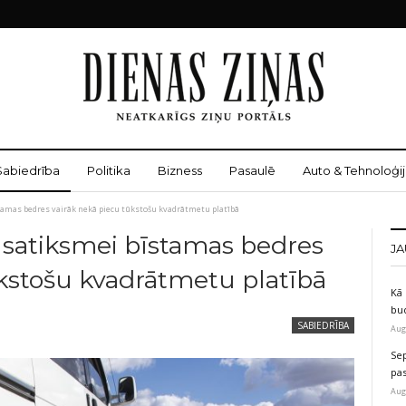
Sabiedrība
Politika
Bizness
Pasaulē
Auto & Tehnoloģij
stamas bedres vairāk nekā piecu tūkstošu kvadrātmetu platībā
as satiksmei bīstamas bedres
JA
ūkstošu kvadrātmetu platībā
Kā 
bu
SABIEDRĪBA
Aug
Sep
pas
Aug