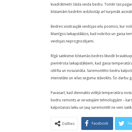
kvadrātmetri šāda veida bedru. Tomēr tas pagaidā
bīstamām bedrēm iedzīvotāji arī turpmāk aicināt
Bedres visstraujāk veidojas ielu posmos, kur nol
Mainīgos laikapstākļos, kad nokrišņi un gaisa te
veidojas neprognozējami.
Rīgā satiksmei bīstamās bedres likvidē brauktuvju
piemērota laikapstākļiem, kad gaisa temperatūra 
iztīrīta un nosusināta. Saremontēto bedru kalpošan
intensitāte un ielas seguma stāvoklis. Šo darbu g
Pavasarī, kad diennakts vidējā temperatūra nosta
bedru remonts ar ierastajām tehnoloģijām – karst
kalpošanas laiku un ļauj saremontēt ne vien sat
Facebook
Tw
Dalīties