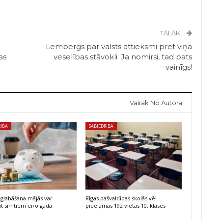
TĀLĀK
Lembergs par valsts attieksmi pret viņa
as
veselības stāvokli: Ja nomirsi, tad pats
vainīgs!
Vairāk No Autora
RĪBA
SABIEDRĪBA
glabāšana mājās var
Rīgas pašvaldības skolās vēl
t simtiem eiro gadā
pieejamas 192 vietas 10. klasēs