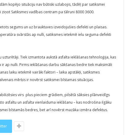
m kopējo situāciju nav būtiski uzlabojis, tādēļ par satiksmei
i ziņot Satiksmes vadības centram pa tālruni 8000 3600.
ietots segums un uz brauktuves izveidojušies defekti un plaisas.
mperatūra svārstās ap nulli, satiksmes ietekmē ielu seguma defekti
 uzturētāji. Tiek izmantota aukstā asfalta ieklāšanas tehnoloģija, kas
ir ap nulli. Pirms ieklāšanas darbu sākšanas bedre tiek maksimāli
as laiku ietekmē vairāki faktori – laika apstākļi, satiksmes
alvenais mērķis ir novērst satiksmei bīstamas situācijas.
bilizēsies virs plus pieciem grādiem, pilsētā sāksies plānveidīgs
o asfaltu un asfalta vienlaiduma ieklāšanu – kas nodrošina ilgāku
iksmei bīstamās bedres, bet arī novērst mazāka izmēra defektus.
itter