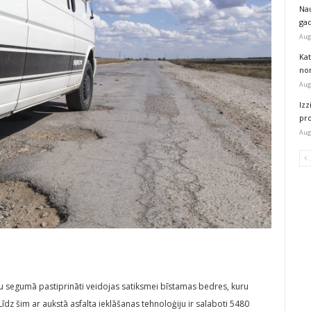
Na
ga
Aug
Kat
nor
Aug
Izz
pr
Aug
lu segumā pastiprināti veidojas satiksmei bīstamas bedres, kuru
Līdz šim ar aukstā asfalta ieklāšanas tehnoloģiju ir salaboti 5480