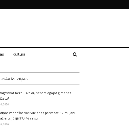
as
Kultūra
UNĀKĀS ZIŅAS
sagatavot bērnu skolai, nepārslogojot ģimenes
džetu?
 6, 2026
tiņos mēnešos Vivi vilcienos pārvadāti 12 miljoni
ažieru; jūlijā 97,4 % reisu…
 6, 2026