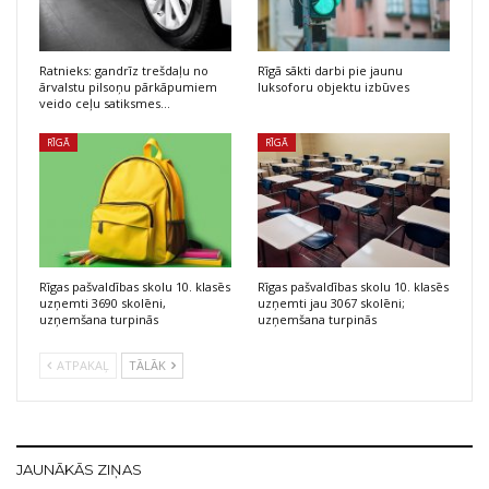
Ratnieks: gandrīz trešdaļu no
Rīgā sākti darbi pie jaunu
ārvalstu pilsoņu pārkāpumiem
luksoforu objektu izbūves
veido ceļu satiksmes…
RĪGĀ
RĪGĀ
Rīgas pašvaldības skolu 10. klasēs
Rīgas pašvaldības skolu 10. klasēs
uzņemti 3690 skolēni,
uzņemti jau 3067 skolēni;
uzņemšana turpinās
uzņemšana turpinās
ATPAKAĻ
TĀLĀK
JAUNĀKĀS ZIŅAS