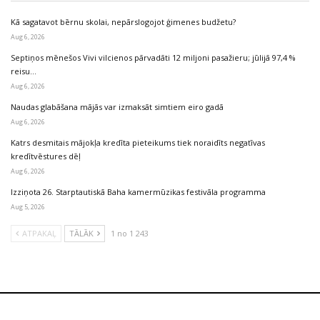
Kā sagatavot bērnu skolai, nepārslogojot ģimenes budžetu?
Aug 6, 2026
Septiņos mēnešos Vivi vilcienos pārvadāti 12 miljoni pasažieru; jūlijā 97,4 %
reisu…
Aug 6, 2026
Naudas glabāšana mājās var izmaksāt simtiem eiro gadā
Aug 6, 2026
Katrs desmitais mājokļa kredīta pieteikums tiek noraidīts negatīvas
kredītvēstures dēļ
Aug 6, 2026
Izziņota 26. Starptautiskā Baha kamermūzikas festivāla programma
Aug 5, 2026
ATPAKAĻ
TĀLĀK
1 no 1 243