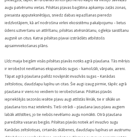
augu patvērumu vietas. Pilsētas pļavas bagātina apkaimju zaļās zonas,
piesaista apputeksnētājus, sniedz dabas iepazīšanas pieredzi
iedzīvotājiem, kā arī nodrošina virkni ekosistēmu pakalpojumu – lietus
ūdens uztveršanu un attīrīšanu, pilsētas atvēsināšanu, oglekļa saistīšanu
augsnē un citus. Katrai pilsētas pļavai izstrādāts atbilstošs
apsaimniekošanas plāns.
Līdz maija beigām visās pilsētas pļavās notiks agrā pļaušana. Tās mērķis
ir ierobežot nevēlamas ekspansīvās sugas – kamolzāli, vārpatu, aireni.
Tāpat agrā pļaušana palīdz novājināt invazīvās sugas – Kanādas
zeltslotiņu, daudzlapu lupīnu un citas. Šie augi izaug pirmie, tāpēc agrā
pļaušana ir viens no veidiem to ierobežošanai. Pilsētas pļavās
iepriekšējās sezonās iesētie pļavu augi attīstās lēnāk, tie ir sīkāki un
pļaušana tos maz ietekmēs. Tieši otrādi – pļaušana ļaus pļavu augiem
labāk attīstīties, jo tie nebūs nevēlamo augu nomākti. Otrā pļaušana
paredzēta vasaras beigās. Pilsētas pļavās notiek arī invazīvo sugu
Kanādas zeltslotiņas, cirtainās skābenes, daudzlapu lupīnas un austrumu