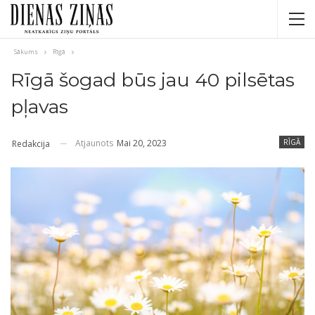
Sākums
Rīgā
Rīgā šogad būs jau 40 pilsētas
pļavas
Atjaunots
Mai 20, 2023
RĪGĀ
Redakcija