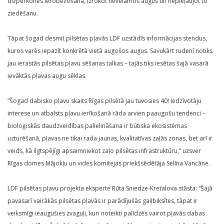
dižpērkones ierobežošana, izrokot nevēlamos augus un nepieļaujot to
ziedēšanu.
Tāpat šogad desmit pilsētas pļavās LDF uzstādīs informācijas stendus,
kuros varēs iepazīt konkrētā vietā augošos augus. Savukārt rudenī notiks
jau ierastās pilsētas pļavu sēšanas talkas – tajās tiks iesētas šajā vasarā
ievāktās pļavas augu sēklas.
“Šogad dabisko pļavu skaits Rīgas pilsētā jau tuvosies 40! Iedzīvotāju
interese un atbalsts pļavu ierīkošanā rāda arvien paaugošu tendenci –
bioloģiskās daudzveidības palielināšana ir būtiska ekosistēmas
uzturēšanā, pļavas ne tikai rada jaunas, kvalitatīvas zaļās zonas, bet arī ir
veids, kā ilgtspējīgi apsaimniekot zaļo pilsētas infrastruktūru,” uzsver
Rīgas domes Mājokļu un vides komitejas priekšsēdētāja Selīna Vancāne.
LDF pilsētas pļavu projekta eksperte Rūta Sniedze-Kretalova stāsta: “Šajā
pavasarī vairākās pilsētas pļavās ir parādījušās gaiļbiksītes, tāpat ir
veiksmīgi ieaugušies zvaguļi, kuri noteikti palīdzēs vairot pļavās dabas