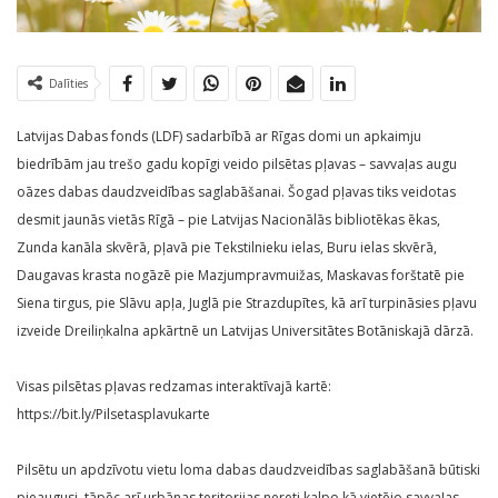
Dalīties
Latvijas Dabas fonds (LDF) sadarbībā ar Rīgas domi un apkaimju
biedrībām jau trešo gadu kopīgi veido pilsētas pļavas – savvaļas augu
oāzes dabas daudzveidības saglabāšanai. Šogad pļavas tiks veidotas
desmit jaunās vietās Rīgā – pie Latvijas Nacionālās bibliotēkas ēkas,
Zunda kanāla skvērā, pļavā pie Tekstilnieku ielas, Buru ielas skvērā,
Daugavas krasta nogāzē pie Mazjumpravmuižas, Maskavas forštatē pie
Siena tirgus, pie Slāvu apļa, Juglā pie Strazdupītes, kā arī turpināsies pļavu
izveide Dreiliņkalna apkārtnē un Latvijas Universitātes Botāniskajā dārzā.
Visas pilsētas pļavas redzamas interaktīvajā kartē:
https://bit.ly/Pilsetasplavukarte
Pilsētu un apdzīvotu vietu loma dabas daudzveidības saglabāšanā būtiski
pieaugusi, tāpēc arī urbānas teritorijas nereti kalpo kā vietējo savvaļas