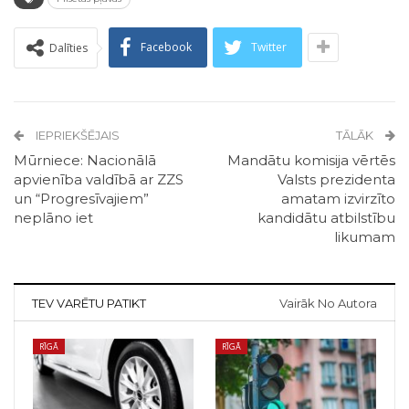
Facebook
Twitter
Dalīties
IEPRIEKŠĒJAIS
TĀLĀK
Mūrniece: Nacionālā
Mandātu komisija vērtēs
apvienība valdībā ar ZZS
Valsts prezidenta
un “Progresīvajiem”
amatam izvirzīto
neplāno iet
kandidātu atbilstību
likumam
TEV VARĒTU PATIKT
Vairāk No Autora
RĪGĀ
RĪGĀ