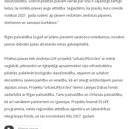
daudzveidību. Šobrīd pilsētas pļavām vairāk par visu ir vajadzīgs kārtīgs
lietus, lai notiktu pļavas augu attīstība. Sagaidāms, ka pļavās, kuru izveide
notikusi 2021. gada rudenī, ap Jāņiem redzēsim ziedošas pīpenes,
dzelzenes un savvaļas burkānus.”
Rīgas pašvaldība šogad arī plāno pieņemt saistošos noteikumus, nosakot
jaunas dabisko pļavu atrašanās vietas galvaspilsētā.
Pilsētas pļavas tiek veidotas LDF projektā “urbanLIFEcircles” ar mērķi
saglabāt, pilnveidot un ilgtspējīgi apsaimniekot zaļo infrastruktūru
pilsētās, palielināt bioloģisko daudzveidību, atjaunot un uzlabot
ekosistēmu savienojamību un veselību, kā arī sniegt iedzīvotājiem jaunas
atpūtas zonas. Projektu “urbanLIFEcircles” īsteno Latvijas Dabas fonds
sadarbībā ar Rīgas pašvaldību, Tartu pašvaldību un Orhūsas pašvaldību,
kā arī vairākiem partneriem no Igaunijas. Projektu finansē ES LIFE
programma, Valsts reģionālās attīstības aģentūra un Sabiedrības
integrācijas fonds, un tas norisināsies līdz 2027. gadam.
Pilsētas pļavas