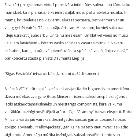
Savukārt programmas viducī paredzēta intimitātes saliņa – jau kādu laiku
man šķiet, ka ir pienācis laiks ienirt dziļāk mūsu pašu latviešu mūzikā. Ir
mums, ko izvēlēties no klaviermūzikas repertuāra, bet vienmēr var un
vajag gribēt vairāk. Tā nu jautāju Arturam Maskatam, ko viņš saka par
ideju uzrakstīt jaundarbu. Un te nu mēs esam! Un klāt vēl viens no mūsu
lielajiem latviešiem – Pēteris Vasks ar “Mazo Vasaras mūziku”. Nevaru
iztēloties, kad gan būtu vēl piemērotāk to spēlēt kā vienā jūnija vakarā,”
par koncertu stāsta pianists Daumants Liepiņš.
“Rīgas Festivāla” ietvaros būs dzirdami dažādi koncerti:
8. jūnijā VEF Kultūras pilī uzstāsies Latvijas Radio bigbends un amerikāņu
džeza mūzikas zvaigzne Bobs Mincers – īstena saksofonspēles leģenda,
izcils atskaņotājmākslinieks un meistarīgs komponists, kura veikumu
vairākkārt atzinīgi novērtējuši arī prasīgie “Grammy” balvas eksperti. Boba
Mincera vārds jau vairākas desmitgades saistās gan ar Losandželosas
spilgto apvienību “Yellowjackets”, gan Ķelnē bāzēto Rietumvācijas Radio
bigbendu. Amerikāņu mūziķa iezīmīgais saksofonspēles tembrs un