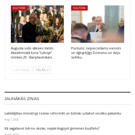
KULTŪRA
KULTŪRA
Augusta vidū sāksies Valsts
Puntulis: nepieciešams vienots
Akadēmiskā kora “Latvija”
un ilgtspējīgs Dziesmu un deju
lolotais 29. Starptautiskais…
svētku…
ATPAKAĻ
TĀLĀK
JAUNĀKĀS ZIŅAS
Labklājības ministrija rosina reformēt un būtiski uzlabot vecāku pabalstu
Aug 7, 2026
Kā sagatavot bērnu skolai, nepārslogojot ģimenes budžetu?
Aug 6, 2026