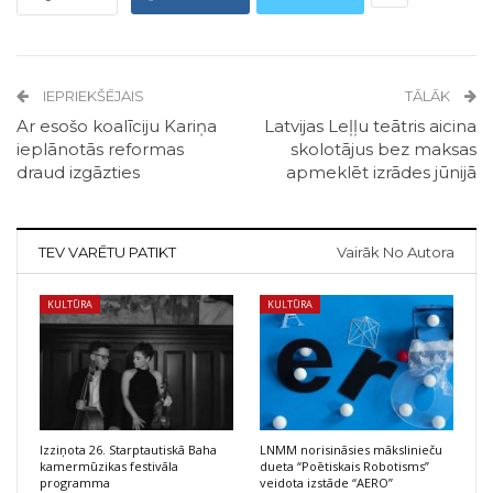
IEPRIEKŠĒJAIS
TĀLĀK
Ar esošo koalīciju Kariņa
Latvijas Leļļu teātris aicina
ieplānotās reformas
skolotājus bez maksas
draud izgāzties
apmeklēt izrādes jūnijā
TEV VARĒTU PATIKT
Vairāk No Autora
KULTŪRA
KULTŪRA
Izziņota 26. Starptautiskā Baha
LNMM norisināsies mākslinieču
kamermūzikas festivāla
dueta “Poētiskais Robotisms”
programma
veidota izstāde “AERO”