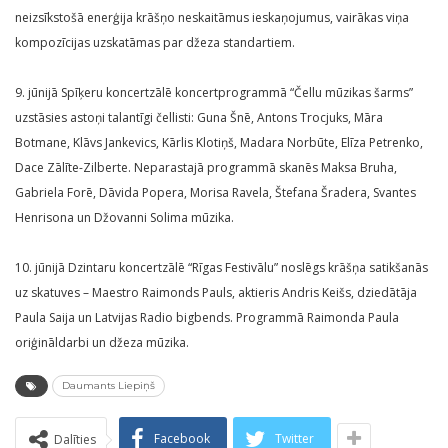
neizsīkstošā enerģija krāšņo neskaitāmus ieskaņojumus, vairākas viņa
kompozīcijas uzskatāmas par džeza standartiem.
9. jūnijā Spīķeru koncertzālē koncertprogrammā “Čellu mūzikas šarms”
uzstāsies astoņi talantīgi čellisti: Guna Šnē, Antons Trocjuks, Māra
Botmane, Klāvs Jankevics, Kārlis Klotiņš, Madara Norbūte, Elīza Petrenko,
Dace Zālīte-Zilberte. Neparastajā programmā skanēs Maksa Bruha,
Gabriela Forē, Dāvida Popera, Morisa Ravela, Štefana Šradera, Svantes
Henrisona un Džovanni Solima mūzika.
10. jūnijā Dzintaru koncertzālē “Rīgas Festivālu” noslēgs krāšņa satikšanās
uz skatuves – Maestro Raimonds Pauls, aktieris Andris Keišs, dziedātāja
Paula Saija un Latvijas Radio bigbends. Programmā Raimonda Paula
oriģināldarbi un džeza mūzika.
Daumants Liepiņš
Facebook
Twitter
Dalīties