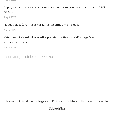
Septiņos mēnešos Vivi vilcienos pārvadāti 12 miljoni pasažieru; jūlijā 97,4 %
reisu…
Aug 6, 2026
Naudas glabāšana mājās var izmaksāt simtiem eiro gadā
Aug 6, 2026
Katrs desmitais mājokļa kredīta pieteikums tiek noraidīts negatīvas
kredītvēstures dēļ
Aug 6, 2026
ATPAKAĻ
TĀLĀK
1 no 1 243
News
Auto & Tehnoloģijas
Kultūra
Politika
Bizness
Pasaulē
Sabiedrība