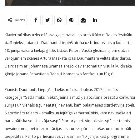
Dalīties
Klaviermūzikas uzlecošā zvaigzne, pasaules prestižāko mūzikas festivālu
dalībnieks – pianists Daumants Liepiņš aicina uz brīnumskaistu koncertu
10. jūnija vakarā Lielajā ģildē. Līdzās Pētera Vaska gleznainajiem dabas
vērojumiem skanēs Artura Maskata īpaši Daumantam veltīts skaņdarbs.
Dzirdēsim arī Johannesa Brāmsa Trešo klaviersonāti un visu laiku dižākā
ģēnija Johana Sebastiana Baha “Hromatisko fantāziju un fūgu”.
Pianists Daumants Liepiņš ir Lielās mūzikas balvas 2017 laureāts
kategorijā “Gada mākslinieks”. Jaunais mūziķis apžilbina prestižu konkursu
žūrijas un vienaldzīgu neatstāj nevienu, kam palaimējies dzirdēt viņa spēli.
Neordinārs talants – smalks un iejūtīgs kamermūziķis, kam nav sveša arī
harizmātiska solista stāja saspēlē ar orķestri. Viņa klavierspēle ir tehniski
nevainojama, bet interpretācijas – saturiski pārliecinošas un emocionāli
piepildītas. Par to pārliecināties varēsim arī 10. jūnijā, kad programmā