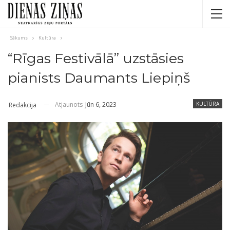
Sākums
Kultūra
“Rīgas Festivālā” uzstāsies
pianists Daumants Liepiņš
Atjaunots
Jūn 6, 2023
KULTŪRA
Redakcija