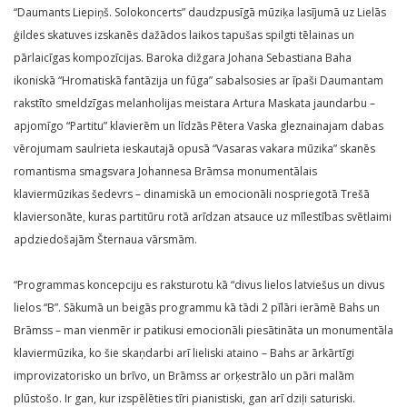
“Daumants Liepiņš. Solokoncerts” daudzpusīgā mūziķa lasījumā uz Lielās
ģildes skatuves izskanēs dažādos laikos tapušas spilgti tēlainas un
pārlaicīgas kompozīcijas. Baroka dižgara Johana Sebastiana Baha
ikoniskā “Hromatiskā fantāzija un fūga” sabalsosies ar īpaši Daumantam
rakstīto smeldzīgas melanholijas meistara Artura Maskata jaundarbu –
apjomīgo “Partitu” klavierēm un līdzās Pētera Vaska gleznainajam dabas
vērojumam saulrieta ieskautajā opusā “Vasaras vakara mūzika” skanēs
romantisma smagsvara Johannesa Brāmsa monumentālais
klaviermūzikas šedevrs – dinamiskā un emocionāli nospriegotā Trešā
klaviersonāte, kuras partitūru rotā arīdzan atsauce uz mīlestības svētlaimi
apdziedošajām Šternaua vārsmām.
“Programmas koncepciju es raksturotu kā “divus lielos latviešus un divus
lielos “B”. Sākumā un beigās programmu kā tādi 2 pīlāri ierāmē Bahs un
Brāmss – man vienmēr ir patikusi emocionāli piesātināta un monumentāla
klaviermūzika, ko šie skaņdarbi arī lieliski ataino – Bahs ar ārkārtīgi
improvizatorisko un brīvo, un Brāmss ar orķestrālo un pāri malām
plūstošo. Ir gan, kur izspēlēties tīri pianistiski, gan arī dziļi saturiski.