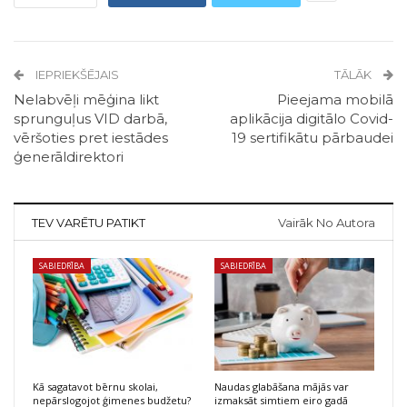
IEPRIEKŠĒJAIS
TĀLĀK
Nelabvēļi mēģina likt
Pieejama mobilā
sprunguļus VID darbā,
aplikācija digitālo Covid-
vēršoties pret iestādes
19 sertifikātu pārbaudei
ģenerāldirektori
TEV VARĒTU PATIKT
Vairāk No Autora
SABIEDRĪBA
SABIEDRĪBA
Kā sagatavot bērnu skolai,
Naudas glabāšana mājās var
nepārslogojot ģimenes budžetu?
izmaksāt simtiem eiro gadā