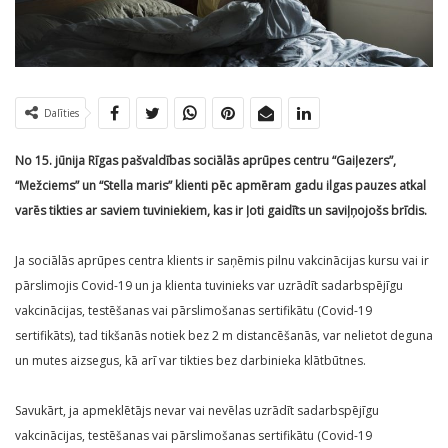
Dalīties
No 15. jūnija Rīgas pašvaldības sociālās aprūpes centru “Gaiļezers”,
“Mežciems” un “Stella maris” klienti pēc apmēram gadu ilgas pauzes atkal
varēs tikties ar saviem tuviniekiem, kas ir ļoti gaidīts un saviļņojošs brīdis.
Ja sociālās aprūpes centra klients ir saņēmis pilnu vakcinācijas kursu vai ir
pārslimojis Covid-19 un ja klienta tuvinieks var uzrādīt sadarbspējīgu
vakcinācijas, testēšanas vai pārslimošanas sertifikātu (Covid-19
sertifikāts), tad tikšanās notiek bez 2 m distancēšanās, var nelietot deguna
un mutes aizsegus, kā arī var tikties bez darbinieka klātbūtnes.
Savukārt, ja apmeklētājs nevar vai nevēlas uzrādīt sadarbspējīgu
vakcinācijas, testēšanas vai pārslimošanas sertifikātu (Covid-19