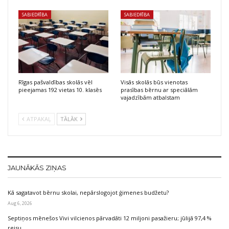
SABIEDRĪBA
SABIEDRĪBA
Rīgas pašvaldības skolās vēl
Visās skolās būs vienotas
pieejamas 192 vietas 10. klasēs
prasības bērnu ar speciālām
vajadzībām atbalstam
ATPAKAĻ
TĀLĀK
JAUNĀKĀS ZIŅAS
Kā sagatavot bērnu skolai, nepārslogojot ģimenes budžetu?
Aug 6, 2026
Septiņos mēnešos Vivi vilcienos pārvadāti 12 miljoni pasažieru; jūlijā 97,4 %
reisu…