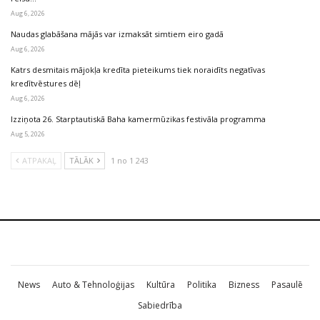
Aug 6, 2026
Naudas glabāšana mājās var izmaksāt simtiem eiro gadā
Aug 6, 2026
Katrs desmitais mājokļa kredīta pieteikums tiek noraidīts negatīvas
kredītvēstures dēļ
Aug 6, 2026
Izziņota 26. Starptautiskā Baha kamermūzikas festivāla programma
Aug 5, 2026
ATPAKAĻ
TĀLĀK
1 no 1 243
News
Auto & Tehnoloģijas
Kultūra
Politika
Bizness
Pasaulē
Sabiedrība