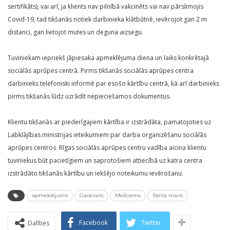
sertifikāts), vai arī, ja klients nav pilnībā vakcinēts vai nav pārslimojis
Covid-19, tad tikšanās notiek darbinieka klātbūtnē, ievērojot gan 2 m
distanci, gan lietojot mutes un deguna aizsegu.
Tuviniekam iepriekš jāpiesaka apmeklējuma diena un laiks konkrētajā
sociālās aprūpes centrā. Pirms tikšanās sociālās aprūpes centra
darbinieks telefoniski informē par esošo kārtību centrā, kā arī darbinieks
pirms tikšanās lūdz uzrādīt nepieciešamos dokumentus.
Klientu tikšanās ar piederīgajiem kārtība ir izstrādāta, pamatojoties uz
Labklājības ministrijas ieteikumiem par darba organizēšanu sociālās
aprūpes centros. Rīgas sociālās aprūpes centru vadība aicina klientu
tuviniekus būt pacietīgiem un saprotošiem attiecībā uz katra centra
izstrādāto tikšanās kārtību un iekšējo noteikumu ievērošanu.
apmeklējums
Gaiļezers
Mežciems
Stella maris
Facebook
Twitter
Dalīties