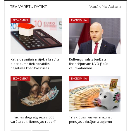
TEV VARĒTU PATIKT
Vairāk No Autora
EKONOMIKA
EKONOMIKA
Katrs desmitais mājokļa kredīta
Kulbergs: valsts budžeta
pieteikums tiek noraidīts
finansējumam NVO jābūt
negatīvas kredītvēstures…
caurskatāmam
EKONOMIKA
EKONOMIKA
Inflācijas slogs atgriežas: ECB
Trīs kļūdas, kas var mazināt
varētu celt likmes jau rudenī
pensijas uzkrājuma apjomu