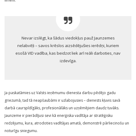
līmenī.
Nevar izslēgt, ka šādus viedokļus pauž Jaunzemes
nelabvēļi – savos krēslos aizsēdējušies ierēdņi, kuriem
esošā VID vadība, kas beidzot liek arī reāli darboties, nav
izdevīga.
Ja paskatāmies uz Valsts ieņēmumu dienesta darbu pēdējo gadu
griezumā, tad tā neapšaubāmi ir uzlabojusies – dienests kļuvis savā
darbā caurspīdīgāks, profesionālāks un uzņēmējiem daudz tuvāks.
Jaunzeme ir pierādījusi sevi kā enerģiska vadītāja ar stratēģisku
redzējumu, kura, atrodoties vadītājas amatā, demonstrē pārliecinošu un
noturīgu sniegumu.