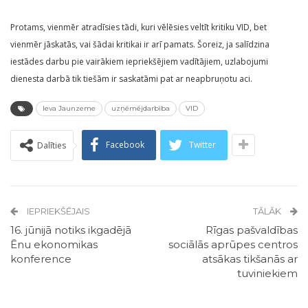
Protams, vienmēr atradīsies tādi, kuri vēlēsies veltīt kritiku VID, bet
vienmēr jāskatās, vai šādai kritikai ir arī pamats. Šoreiz, ja salīdzina
iestādes darbu pie vairākiem iepriekšējiem vadītājiem, uzlabojumi
dienesta darbā tik tiešām ir saskatāmi pat ar neapbruņotu aci.
Ieva Jaunzeme
uzņēmējdarbība
VID
Facebook
Twitter
Dalīties
IEPRIEKŠĒJAIS
TĀLĀK
16. jūnijā notiks ikgadējā
Rīgas pašvaldības
Ēnu ekonomikas
sociālās aprūpes centros
konference
atsākas tikšanās ar
tuviniekiem