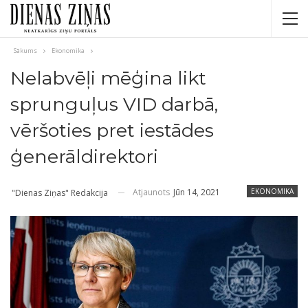
Sākums
Ekonomika
Nelabvēļi mēģina likt
sprunguļus VID darbā,
vēršoties pret iestādes
ģenerāldirektori
Atjaunots
Jūn 14, 2021
EKONOMIKA
"Dienas Ziņas" Redakcija