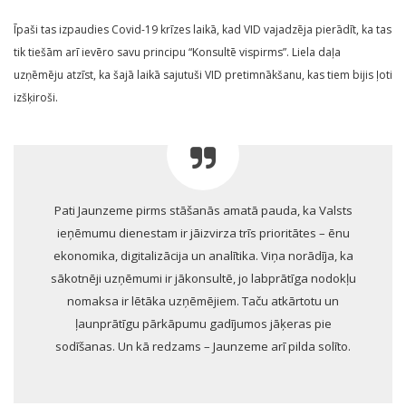
Īpaši tas izpaudies Covid-19 krīzes laikā, kad VID vajadzēja pierādīt, ka tas
tik tiešām arī ievēro savu principu “Konsultē vispirms”. Liela daļa
uzņēmēju atzīst, ka šajā laikā sajutuši VID pretimnākšanu, kas tiem bijis ļoti
izšķiroši.
Pati Jaunzeme pirms stāšanās amatā pauda, ka Valsts
ieņēmumu dienestam ir jāizvirza trīs prioritātes – ēnu
ekonomika, digitalizācija un analītika. Viņa norādīja, ka
sākotnēji uzņēmumi ir jākonsultē, jo labprātīga nodokļu
nomaksa ir lētāka uzņēmējiem. Taču atkārtotu un
ļaunprātīgu pārkāpumu gadījumos jāķeras pie
sodīšanas. Un kā redzams – Jaunzeme arī pilda solīto.