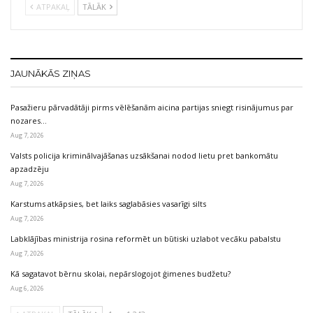
ATPAKAĻ
TĀLĀK
JAUNĀKĀS ZIŅAS
Pasažieru pārvadātāji pirms vēlēšanām aicina partijas sniegt risinājumus par
nozares…
Aug 7, 2026
Valsts policija kriminālvajāšanas uzsākšanai nodod lietu pret bankomātu
apzadzēju
Aug 7, 2026
Karstums atkāpsies, bet laiks saglabāsies vasarīgi silts
Aug 7, 2026
Labklājības ministrija rosina reformēt un būtiski uzlabot vecāku pabalstu
Aug 7, 2026
Kā sagatavot bērnu skolai, nepārslogojot ģimenes budžetu?
Aug 6, 2026