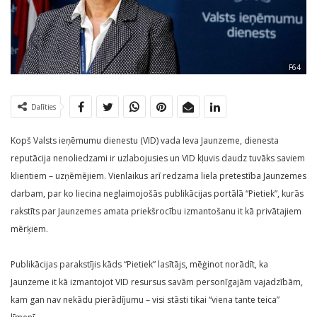
F64
Dalīties
Kopš Valsts ieņēmumu dienestu (VID) vada Ieva Jaunzeme, dienesta
reputācija nenoliedzami ir uzlabojusies un VID kļuvis daudz tuvāks saviem
klientiem – uzņēmējiem. Vienlaikus arī redzama liela pretestība Jaunzemes
darbam, par ko liecina neglaimojošās publikācijas portālā “Pietiek”, kurās
rakstīts par Jaunzemes amata priekšrocību izmantošanu it kā privātajiem
mērķiem.
Publikācijas parakstījis kāds “Pietiek” lasītājs, mēģinot norādīt, ka
Jaunzeme it kā izmantojot VID resursus savām personīgajām vajadzībām,
kam gan nav nekādu pierādījumu – visi stāsti tikai “viena tante teica”