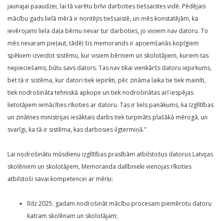
jaunajai paaudzei, lai tā varētu brīvi darboties tiešsaistes vidē. Pēdējais
mācību gads lielā mērā ir noritējis tiešsaistē, un mēs konstatējām, ka
ievērojami liela daļa bērnu nevar tur darboties, jo viņiem nav datoru. To
mēs nevaram pieļaut, tādēļ šis memorands ir apņemšanās kopīgiem
spēkiem izveidot sistēmu, kur visiem bērniem un skolotājiem, kuriem tas
nepieciešams, būtu savs dators. Tas nav tikai vienkāršs datoru iepirkums,
bet tā ir sistēma, kur datori tiek iepirkti, pēc zināma laika tie tiek mainīti,
tiek nodrošināta tehniskā apkope un tiek nodrošinātas arī iespējas
lietotājiem iemācīties rīkoties ar datoru. Tas ir liels panākums, ka Izglītības
un zinātnes ministrijas iesāktais darbs tiek turpināts plašākā mērogā, un
svarīgi, ka tā ir sistēma, kas darbosies ilgtermiņā.”
Lai nodrošinātu mūsdienu izglītības prasībām atbilstošus datorus Latvijas
skolēniem un skolotājiem, Memoranda dalībnieki vienojas rīkoties
atbilstoši savai kompetencei ar mērķi:
līdz 2025. gadam nodrošināt mācību procesam piemērotu datoru
katram skolēnam un skolotājam;