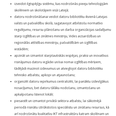
izveidot ilgtspējīgu sistēmu, kas nodrošinās pieeju tehnoloģijām
skolēniem un skolotājiem visā Latvijā;
datoru nodrošināšanai veidot datoru bibliotēku ikvienā Latvijas
valsts un pašvaldību skolā, sagatavojot atbilstošu normatīvo
regulējumu, resursu plānošanu un darba organizācijas sadalījumu
starp Izglītības un zinātnes ministriju, Vides aizsardzības un
reģionālās attīstības ministriju, pašvaldībām un izglītības
iestādēm;
apzināt un izmantot starptautiskās iespējas, praksi un inovatīvus
risinājumus datoru iegādei un/vai nomai izglītības mērķiem,
tādējādi mazinot izdevumus un atvieglojot datoru bibliotēku
tehnisko atbalstu, apkopi un atjaunošanu;
organizēt datoru iepirkumus centralizēti, lai panāktu izdevīgākus
nosacījumus, bet datoru tālāku nodošanu, izmantošanu un
apkalpošanu īstenot lokāli;
piesaistīt un izmantot privātā sektora atbalstu, lai sākotnējā
periodā risinātu iztrūkstošos speciālistu un zināšanu resursus, kā
arī nodrošinātu kvalitatīvu IKT infrastruktūru katram skolēnam un