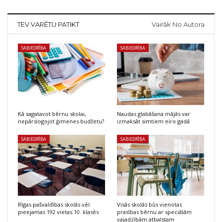
TEV VARĒTU PATIKT
Vairāk No Autora
SABIEDRĪBA
SABIEDRĪBA
Kā sagatavot bērnu skolai,
Naudas glabāšana mājās var
nepārslogojot ģimenes budžetu?
izmaksāt simtiem eiro gadā
SABIEDRĪBA
SABIEDRĪBA
Rīgas pašvaldības skolās vēl
Visās skolās būs vienotas
pieejamas 192 vietas 10. klasēs
prasības bērnu ar speciālām
vajadzībām atbalstam