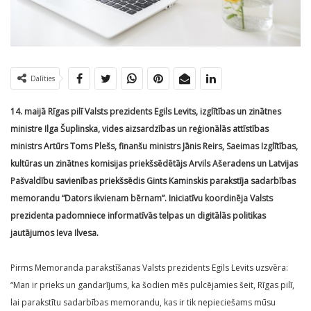
Dalīties
14. maijā Rīgas pilī Valsts prezidents Egils Levits, izglītības un zinātnes
ministre Ilga Šuplinska, vides aizsardzības un reģionālās attīstības
ministrs Artūrs Toms Plešs, finanšu ministrs Jānis Reirs, Saeimas Izglītības,
kultūras un zinātnes komisijas priekšsēdētājs Arvils Ašeradens un Latvijas
Pašvaldību savienības priekšsēdis Gints Kaminskis parakstīja sadarbības
memorandu “Dators ikvienam bērnam”. Iniciatīvu koordinēja Valsts
prezidenta padomniece informatīvās telpas un digitālās politikas
jautājumos Ieva Ilvesa.
Pirms Memoranda parakstīšanas Valsts prezidents Egils Levits uzsvēra:
“Man ir prieks un gandarījums, ka šodien mēs pulcējamies šeit, Rīgas pilī,
lai parakstītu sadarbības memorandu, kas ir tik nepieciešams mūsu