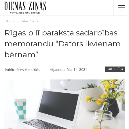
Sākums
Sabiedrība
Rīgas pilī paraksta sadarbības
memorandu “Dators ikvienam
bērnam”
Atjaunots
Mai 14, 2021
SABIEDRĪBA
Publicitātes Materiāls