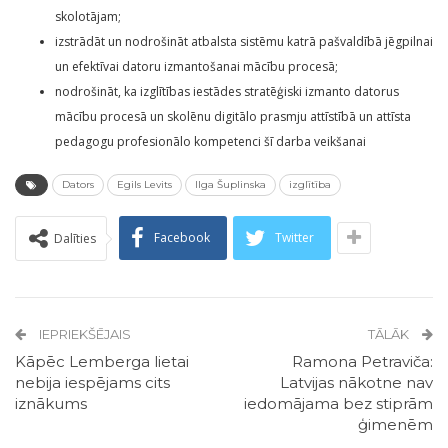
skolotājam;
izstrādāt un nodrošināt atbalsta sistēmu katrā pašvaldībā jēgpilnai
un efektīvai datoru izmantošanai mācību procesā;
nodrošināt, ka izglītības iestādes stratēģiski izmanto datorus
mācību procesā un skolēnu digitālo prasmju attīstībā un attīsta
pedagogu profesionālo kompetenci šī darba veikšanai
Dators
Egils Levits
Ilga Šuplinska
izglītība
Facebook
Twitter
Dalīties
IEPRIEKŠĒJAIS
TĀLĀK
Kāpēc Lemberga lietai
Ramona Petraviča:
nebija iespējams cits
Latvijas nākotne nav
iznākums
iedomājama bez stiprām
ģimenēm