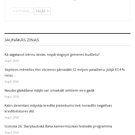
ATPAKAĻ
TĀLĀK
JAUNĀKĀS ZIŅAS
Kā sagatavot bērnu skolai, nepārslogojot ģimenes budžetu?
Aug 6, 2026
Septiņos mēnešos Vivi vilcienos pārvadāti 12 miljoni pasažieru; jūlijā 97,4 %
reisu…
Aug 6, 2026
Naudas glabāšana mājās var izmaksāt simtiem eiro gadā
Aug 6, 2026
Katrs desmitais mājokļa kredīta pieteikums tiek noraidīts negatīvas
kredītvēstures dēļ
Aug 6, 2026
Izziņota 26. Starptautiskā Baha kamermūzikas festivāla programma
Aug 5, 2026