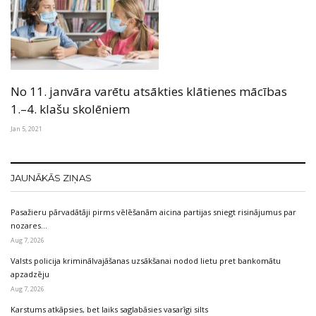
No 11. janvāra varētu atsākties klātienes mācības
1.–4. klašu skolēniem
Jan 5, 2021
JAUNĀKĀS ZIŅAS
Pasažieru pārvadātāji pirms vēlēšanām aicina partijas sniegt risinājumus par
nozares…
Aug 7, 2026
Valsts policija kriminālvajāšanas uzsākšanai nodod lietu pret bankomātu
apzadzēju
Aug 7, 2026
Karstums atkāpsies, bet laiks saglabāsies vasarīgi silts