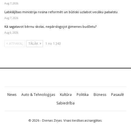
Aug 7, 2026
Labklājības ministrija rosina reformēt un būtiski uzlabot vecāku pabalstu
Aug 7, 2026
Kā sagatavot bērnu skolai, nepārslogojot ģimenes budžetu?
Aug 6, 2026
ATPAKAĻ
TĀLĀK
1 no 1 243
News
Auto & Tehnoloģijas
Kultūra
Politika
Bizness
Pasaulē
Sabiedrība
© 2026 - Dienas Ziņas. Visas tiesības aizsargātas.