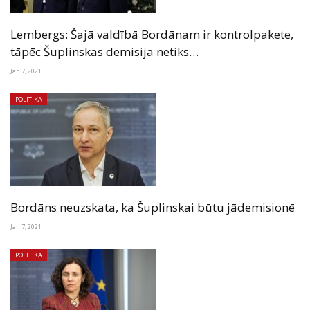
Lembergs: Šajā valdībā Bordānam ir kontrolpakete,
tāpēc Šuplinskas demisija netiks…
Jan 7, 2021
POLITIKA
Bordāns neuzskata, ka Šuplinskai būtu jādemisionē
Jan 7, 2021
POLITIKA