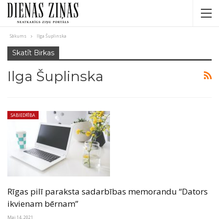
Sākums
Ilga Šuplinska
Skatīt Birkas
Ilga Šuplinska
SABIEDRĪBA
Rīgas pilī paraksta sadarbības memorandu “Dators
ikvienam bērnam”
Mai 14, 2021