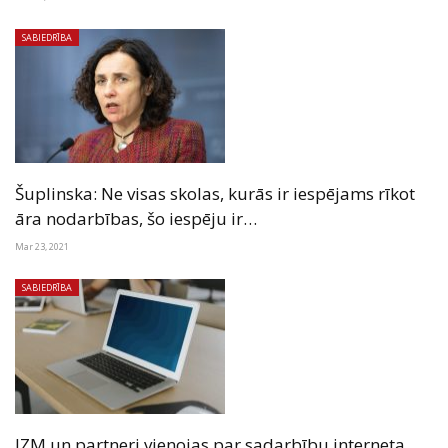
SABIEDRĪBA
Šuplinska: Ne visas skolas, kurās ir iespējams rīkot
āra nodarbības, šo iespēju ir…
Mar 23, 2021
SABIEDRĪBA
IZM un partneri vienojas par sadarbību interneta