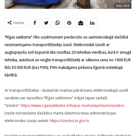
Foto: F64
Dalīties
“Rīgas satiksme” rīko uzņēmumam piederošo un saimnieciskajā darbībā
neizmantojamo transportlīdzekļu izsoli. Elektroniskā izsolē ar
augšupejošu soli kopumā tiks izsolītas 20 tehnikas vienības, kurā ir smagā
tehnika, autobusi un vieglie transportlīdzekļi ar sākuma cenu no 1600 EUR
līdz 50 000 EUR (bez PVN). PVN maksājams pirkuma līgumā noteiktajā
kārtībā.
Ar transportlīdzekļa – kustamās mantas pārdošanu elektroniskajā izsolē
sarakstu var iepazīties “Rīgas satiksmes” mājas lapas sadaļā
“Izsoles”:
https://www.rigassatiksme.lv/lv/par-mums/iepirkumi/izsoles/
.
Izsole norisināsies dažādos marta datumos tiesu administrācijas
elektronisko izsoļu vietnē:
https://izsoles.ta.gov.lv
.
Izsolāmos transportlīdzekļus var apskatīt tikai izsoles dalībnieki otrdienās