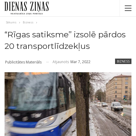
Sākums
Bizness
“Rīgas satiksme” izsolē pārdos
20 transportlīdzekļus
Atjaunots
Mar 7, 2022
BIZNESS
Publicitātes Materiāls