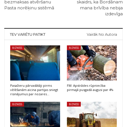
bezmaksas atvēršanu
skaidrs, ka Bordānam
Pasta norēķinu sistēmā
mana brīvība nebija
izdevīga
TEV VARĒTU PATIKT
Vairāk No Autora
BIZNESS
BIZNESS
Pasažieru pārvadātāji pirms
FM: Apstrādes rūpniecība
vēlēšanām aicina partijas sniegt
pirmajā pusgadā augusi par 4%
risinājumus par nozares…
BIZNESS
BIZNESS