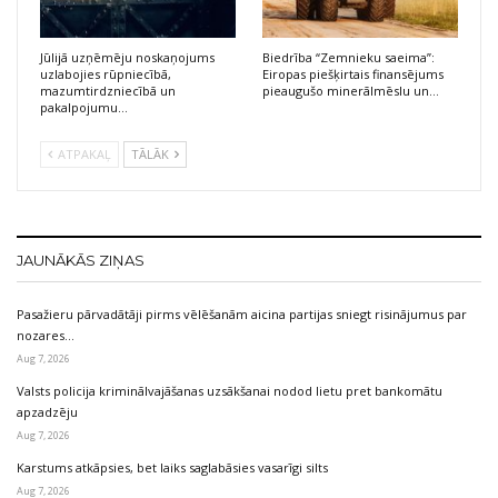
Jūlijā uzņēmēju noskaņojums
Biedrība “Zemnieku saeima”:
uzlabojies rūpniecībā,
Eiropas piešķirtais finansējums
mazumtirdzniecībā un
pieaugušo minerālmēslu un…
pakalpojumu…
ATPAKAĻ
TĀLĀK
JAUNĀKĀS ZIŅAS
Pasažieru pārvadātāji pirms vēlēšanām aicina partijas sniegt risinājumus par
nozares…
Aug 7, 2026
Valsts policija kriminālvajāšanas uzsākšanai nodod lietu pret bankomātu
apzadzēju
Aug 7, 2026
Karstums atkāpsies, bet laiks saglabāsies vasarīgi silts
Aug 7, 2026