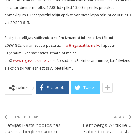
un ceturtdienās no plkst.12:00 līdz plkst.13:00, iepriekš piesakot
apmeklējumu. Transportlīdzekļu apskati var pieteikt pa tālruni 22 008 710
vai 29 555 615.
Saziņai ar «Rīgas satiksmi» aicinām izmantot informatīvo tālruni
20361862, vai arī sūtīt e-pastu uz
info@rigassatiksme.lv
. Tāpat ar
uzņēmumu var sazināties izmatojot mājas
lapā
www.rigassatiksme.lv
esošo sadaļu «Sazinies ar mums», kurā ikviens
elektroniski var iesniegt savu pieteikumu.
Facebook
Twitter
Dalīties
IEPRIEKŠĒJAIS
TĀLĀK
Latvijas Pasts nodrošinās
Lembergs: Ar tik lielu
ukraiņu bēgļiem kontu
sabiedrības atbalstu,