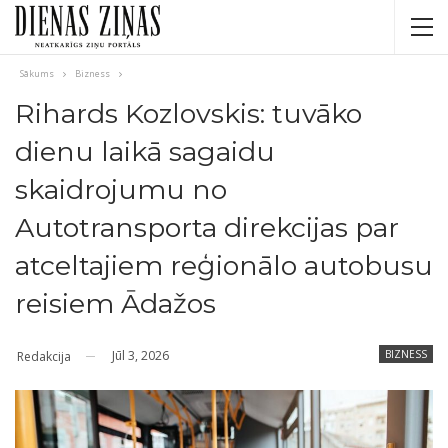
Sākums
Bizness
Rihards Kozlovskis: tuvāko
dienu laikā sagaidu
skaidrojumu no
Autotransporta direkcijas par
atceltajiem reģionālo autobusu
reisiem Ādažos
Jūl 3, 2026
BIZNESS
Redakcija