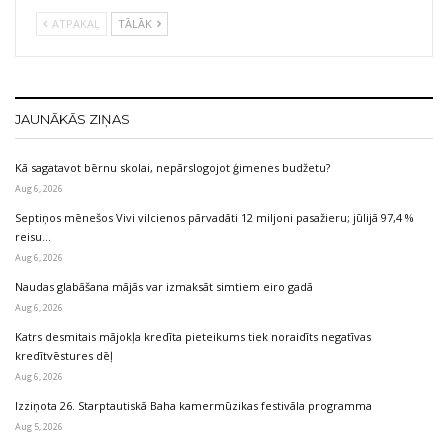
ATPAKAĻ
TĀLĀK
JAUNĀKĀS ZIŅAS
Kā sagatavot bērnu skolai, nepārslogojot ģimenes budžetu?
Aug 6, 2026
Septiņos mēnešos Vivi vilcienos pārvadāti 12 miljoni pasažieru; jūlijā 97,4 %
reisu…
Aug 6, 2026
Naudas glabāšana mājās var izmaksāt simtiem eiro gadā
Aug 6, 2026
Katrs desmitais mājokļa kredīta pieteikums tiek noraidīts negatīvas
kredītvēstures dēļ
Aug 6, 2026
Izziņota 26. Starptautiskā Baha kamermūzikas festivāla programma
Aug 5, 2026