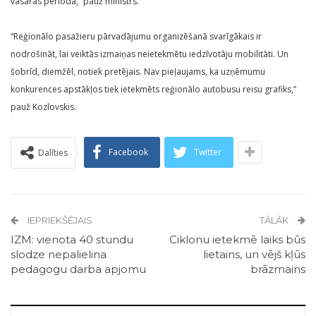
vasaras periodā,” pauž ministrs.
“Reģionālo pasažieru pārvadājumu organizēšanā svarīgākais ir
nodrošināt, lai veiktās izmaiņas neietekmētu iedzīvotāju mobilitāti. Un
šobrīd, diemžēl, notiek pretējais. Nav pieļaujams, ka uzņēmumu
konkurences apstākļos tiek ietekmēts reģionālo autobusu reisu grafiks,”
pauž Kozlovskis.
Facebook
Twitter
Dalīties
IEPRIEKŠĒJAIS
TĀLĀK
IZM: vienota 40 stundu
Ciklonu ietekmē laiks būs
slodze nepalielina
lietains, un vējš kļūs
pedagogu darba apjomu
brāzmains