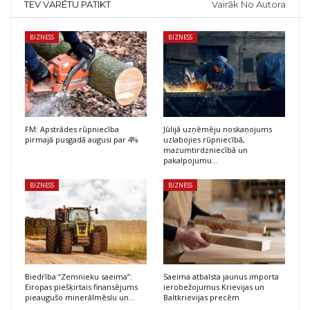
TEV VARĒTU PATIKT
Vairāk No Autora
BIZNESS
BIZNESS
FM: Apstrādes rūpniecība
Jūlijā uzņēmēju noskaņojums
pirmajā pusgadā augusi par 4%
uzlabojies rūpniecībā,
mazumtirdzniecībā un
pakalpojumu…
BIZNESS
BIZNESS
Biedrība “Zemnieku saeima”:
Saeima atbalsta jaunus importa
Eiropas piešķirtais finansējums
ierobežojumus Krievijas un
pieaugušo minerālmēslu un…
Baltkrievijas precēm