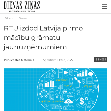
Sākums
Bizness
RTU izdod Latvijā pirmo
mācību grāmatu
jaunuzņēmumiem
Atjaunots
Feb 2, 2022
BIZNESS
Publicitātes Materiāls