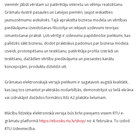
vienmēr jābūt vērstam uz patērētāju interešu un vēlmju realizēšanu.
Grāmatu ilustrē pasaules un Latvijas piemēri, ļaujot ieskatīties
jaunuzņēmumu aizkulisēs. Tajā aprakstīta biznesa modeļa un vērtības
piedāvājuma izveidošanas filozofija un iekļauti uzdevumi teorijas
izmantošanai praksē. Ļoti vērtīgi ir izdevumu papildinošie pielikumi, kas
palīdzēs sākt biznesu, dodot praktiskus padomus par biznesa modeļa
izveidi, prototipēšanu un testēšanu, patērētāja profila izstrādi un
testēšanu, dažādām vērtību piedāvājuma un piesaistes kanālu
koncepcijām, produktu dzīvildzi utt.
Grāmatas elektroniskajā versijā pielikumi ir sagatavoti augstā kvalitātē,
kas ļauj tos izmantot praktiskās nodarbībās, demonstrējot uz lielā ekrāna
vai izdrukājot dažādos formātos līdz A2 plakāta lielumam.
Mācību līdzekļa elektroniskā versija būs brīvi pieejams visiem RTU e-
grāmatu platformā
https://ebooks.rtu.lv/shop/
no 4. februāra. To izdod
RTU Izdevniecība.