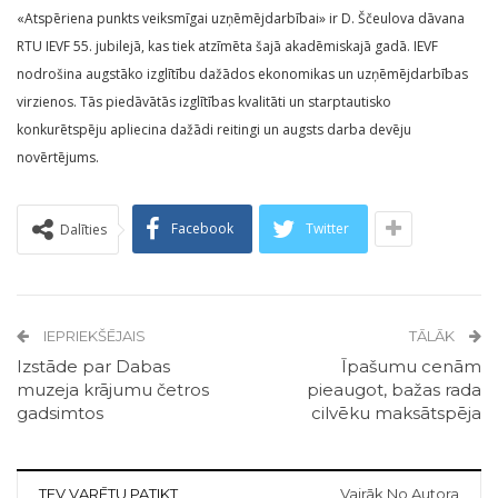
«Atspēriena punkts veiksmīgai uzņēmējdarbībai» ir D. Ščeulova dāvana
RTU IEVF 55. jubilejā, kas tiek atzīmēta šajā akadēmiskajā gadā. IEVF
nodrošina augstāko izglītību dažādos ekonomikas un uzņēmējdarbības
virzienos. Tās piedāvātās izglītības kvalitāti un starptautisko
konkurētspēju apliecina dažādi reitingi un augsts darba devēju
novērtējums.
Facebook
Twitter
Dalīties
IEPRIEKŠĒJAIS
TĀLĀK
Izstāde par Dabas
Īpašumu cenām
muzeja krājumu četros
pieaugot, bažas rada
gadsimtos
cilvēku maksātspēja
TEV VARĒTU PATIKT
Vairāk No Autora