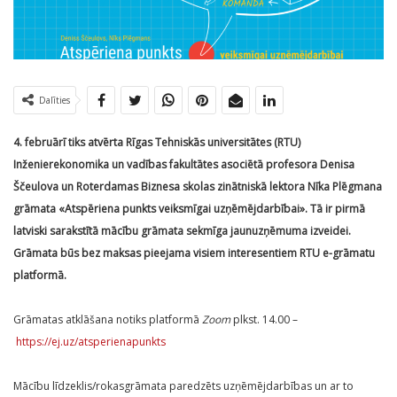
Dalīties
4. februārī tiks atvērta Rīgas Tehniskās universitātes (RTU)
Inženierekonomika un vadības fakultātes asociētā profesora Denisa
Ščeulova un Roterdamas Biznesa skolas zinātniskā lektora Nīka Plēgmana
grāmata «Atspēriena punkts veiksmīgai uzņēmējdarbībai». Tā ir pirmā
latviski sarakstītā mācību grāmata sekmīga jaunuzņēmuma izveidei.
Grāmata būs bez maksas pieejama visiem interesentiem RTU e-grāmatu
platformā.
Grāmatas atklāšana notiks platformā
Zoom
plkst. 14.00 –
https://ej.uz/atsperienapunkts
Mācību līdzeklis/rokasgrāmata paredzēts uzņēmējdarbības un ar to