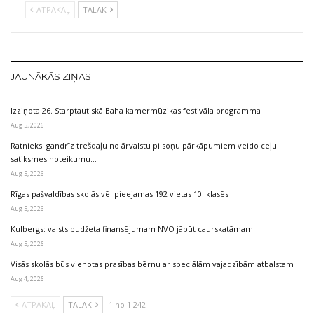
ATPAKAĻ
TĀLĀK
JAUNĀKĀS ZIŅAS
Izziņota 26. Starptautiskā Baha kamermūzikas festivāla programma
Aug 5, 2026
Ratnieks: gandrīz trešdaļu no ārvalstu pilsoņu pārkāpumiem veido ceļu
satiksmes noteikumu…
Aug 5, 2026
Rīgas pašvaldības skolās vēl pieejamas 192 vietas 10. klasēs
Aug 5, 2026
Kulbergs: valsts budžeta finansējumam NVO jābūt caurskatāmam
Aug 5, 2026
Visās skolās būs vienotas prasības bērnu ar speciālām vajadzībām atbalstam
Aug 4, 2026
ATPAKAĻ
TĀLĀK
1 no 1 242