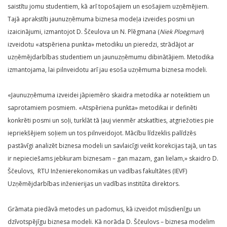
saistītu jomu studentiem, kā arī topošajiem un esošajiem uzņēmējiem.
Tajā aprakstīti jaunuzņēmuma biznesa modeļa izveides posmi un
izaicinājumi, izmantojot D. Ščeulova un N. Plēgmana (
Niek Ploegman
)
izveidotu «atspēriena punkta» metodiku un pieredzi, strādājot ar
uzņēmējdarbības studentiem un jaunuzņēmumu dibinātājiem. Metodika
izmantojama, lai pilnveidotu arī jau esoša uzņēmuma biznesa modeli.
«Jaunuzņēmuma izveidei jāpiemēro skaidra metodika ar noteiktiem un
saprotamiem posmiem. «Atspēriena punkta» metodikai ir definēti
konkrēti posmi un soļi, turklāt tā ļauj vienmēr atskatīties, atgriežoties pie
iepriekšējiem soļiem un tos pilnveidojot. Mācību līdzeklis palīdzēs
pastāvīgi analizēt biznesa modeli un savlaicīgi veikt korekcijas tajā, un tas
ir nepieciešams jebkuram biznesam – gan mazam, gan lielam,» skaidro D.
Ščeulovs, RTU Inženierekonomikas un vadības fakultātes (IEVF)
Uzņēmējdarbības inženierijas un vadības institūta direktors.
Grāmata piedāvā metodes un padomus, kā izveidot mūsdienīgu un
dzīvotspējīgu biznesa modeli. Kā norāda D. Ščeulovs – biznesa modelim