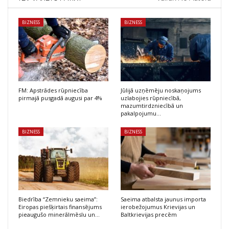
BIZNESS
BIZNESS
FM: Apstrādes rūpniecība
Jūlijā uzņēmēju noskaņojums
pirmajā pusgadā augusi par 4%
uzlabojies rūpniecībā,
mazumtirdzniecībā un
pakalpojumu…
BIZNESS
BIZNESS
Biedrība “Zemnieku saeima”:
Saeima atbalsta jaunus importa
Eiropas piešķirtais finansējums
ierobežojumus Krievijas un
pieaugušo minerālmēslu un…
Baltkrievijas precēm