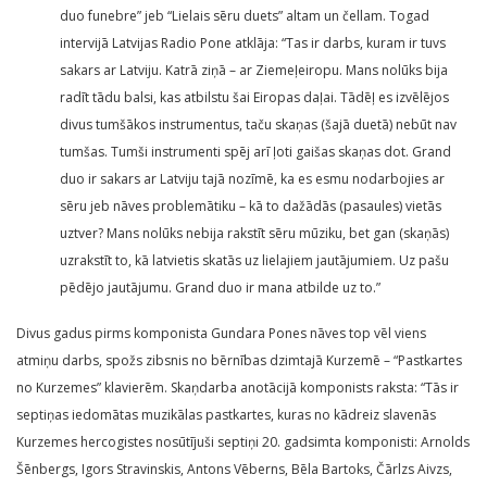
duo funebre” jeb “Lielais sēru duets” altam un čellam. Togad
intervijā Latvijas Radio Pone atklāja: “Tas ir darbs, kuram ir tuvs
sakars ar Latviju. Katrā ziņā – ar Ziemeļeiropu. Mans nolūks bija
radīt tādu balsi, kas atbilstu šai Eiropas daļai. Tādēļ es izvēlējos
divus tumšākos instrumentus, taču skaņas (šajā duetā) nebūt nav
tumšas. Tumši instrumenti spēj arī ļoti gaišas skaņas dot. Grand
duo ir sakars ar Latviju tajā nozīmē, ka es esmu nodarbojies ar
sēru jeb nāves problemātiku – kā to dažādās (pasaules) vietās
uztver? Mans nolūks nebija rakstīt sēru mūziku, bet gan (skaņās)
uzrakstīt to, kā latvietis skatās uz lielajiem jautājumiem. Uz pašu
pēdējo jautājumu. Grand duo ir mana atbilde uz to.”
Divus gadus pirms komponista Gundara Pones nāves top vēl viens
atmiņu darbs, spožs zibsnis no bērnības dzimtajā Kurzemē – “Pastkartes
no Kurzemes” klavierēm. Skaņdarba anotācijā komponists raksta: “Tās ir
septiņas iedomātas muzikālas pastkartes, kuras no kādreiz slavenās
Kurzemes hercogistes nosūtījuši septiņi 20. gadsimta komponisti: Arnolds
Šēnbergs, Igors Stravinskis, Antons Vēberns, Bēla Bartoks, Čārlzs Aivzs,