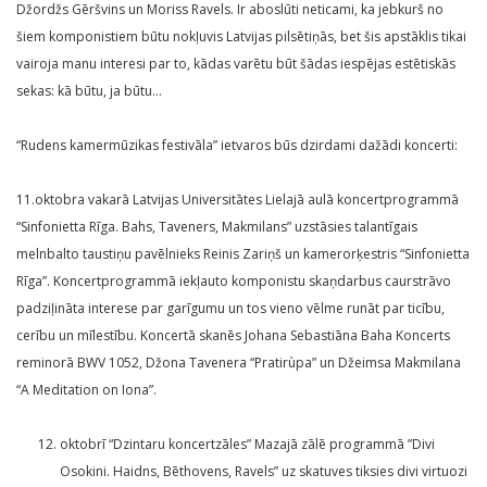
Džordžs Gēršvins un Moriss Ravels. Ir aboslūti neticami, ka jebkurš no
šiem komponistiem būtu nokļuvis Latvijas pilsētiņās, bet šis apstāklis tikai
vairoja manu interesi par to, kādas varētu būt šādas iespējas estētiskās
sekas: kā būtu, ja būtu…
“Rudens kamermūzikas festivāla” ietvaros būs dzirdami dažādi koncerti:
11.oktobra vakarā Latvijas Universitātes Lielajā aulā koncertprogrammā
“Sinfonietta Rīga. Bahs, Taveners, Makmilans” uzstāsies talantīgais
melnbalto taustiņu pavēlnieks Reinis Zariņš un kamerorķestris “Sinfonietta
Rīga”. Koncertprogrammā iekļauto komponistu skaņdarbus caurstrāvo
padziļināta interese par garīgumu un tos vieno vēlme runāt par ticību,
cerību un mīlestību. Koncertā skanēs Johana Sebastiāna Baha Koncerts
reminorā BWV 1052, Džona Tavenera “Pratirùpa” un Džeimsa Makmilana
“A Meditation on Iona”.
oktobrī “Dzintaru koncertzāles” Mazajā zālē programmā ”Divi
Osokini. Haidns, Bēthovens, Ravels” uz skatuves tiksies divi virtuozi