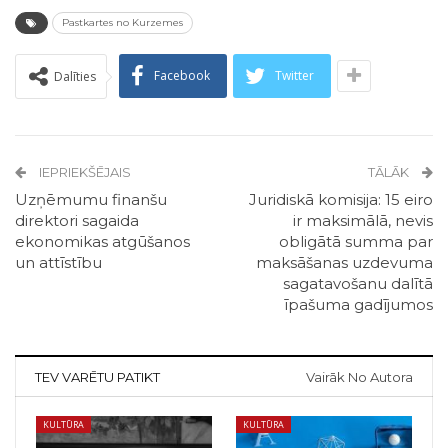
Pastkartes no Kurzemes
Facebook
Twitter
Dalīties
IEPRIEKŠĒJAIS
TĀLĀK
Uzņēmumu finanšu
Juridiskā komisija: 15 eiro
direktori sagaida
ir maksimālā, nevis
ekonomikas atgūšanos
obligātā summa par
un attīstību
maksāšanas uzdevuma
sagatavošanu dalītā
īpašuma gadījumos
TEV VARĒTU PATIKT
Vairāk No Autora
KULTŪRA
KULTŪRA