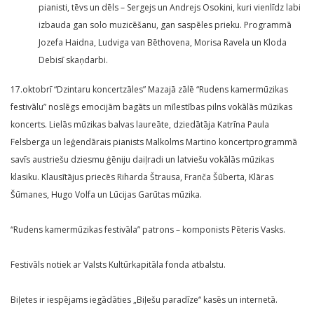
pianisti, tēvs un dēls – Sergejs un Andrejs Osokini, kuri vienlīdz labi
izbauda gan solo muzicēšanu, gan saspēles prieku. Programmā
Jozefa Haidna, Ludviga van Bēthovena, Morisa Ravela un Kloda
Debisī skaņdarbi.
17.oktobrī “Dzintaru koncertzāles” Mazajā zālē “Rudens kamermūzikas
festivālu” noslēgs emocijām bagāts un mīlestības pilns vokālās mūzikas
koncerts. Lielās mūzikas balvas laureāte, dziedātāja Katrīna Paula
Felsberga un leģendārais pianists Malkolms Martino koncertprogrammā
savīs austriešu dziesmu ģēniju daiļradi un latviešu vokālās mūzikas
klasiku. Klausītājus priecēs Riharda Štrausa, Franča Šūberta, Klāras
Šūmanes, Hugo Volfa un Lūcijas Garūtas mūzika.
“Rudens kamermūzikas festivāla” patrons – komponists Pēteris Vasks.
Festivāls notiek ar Valsts Kultūrkapitāla fonda atbalstu.
Biļetes ir iespējams iegādāties „Biļešu paradīze“ kasēs un internetā.