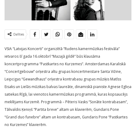
Dalīties
VSIA “Latvijas Koncerti” organizētā “Rudens kamermūzikas festivāla”
ietvaros šī gada 16.oktobrī “Mazajā ģildē” būs klausāma
koncertprogramma “Pastkartes no Kurzemes”. Amsterdamas Karaliskā
“Concertgebouw” orķestra altu grupas koncertmeistare Santa Vižine,
Leipcigas “Gewandhaus” orķestra kontrabasu grupas mūziķis Matīss
Eisaks un Lielās mūzikas balvas laureāte, dinamiskā pianiste Agnese Egliņa
satiekas Rīgā, lai vienotos kamermūzikas programmā, kuras kopsaucējs
meklējams Kurzemē. Programmā – Pēteris Vasks “Sonāte kontrabasam”,
Tālivaldis Ķeniņš “Partita breve” altam un klavierēm, Gundaris Pone
“Grand duo funebre” altam un kontrabasam, Gundaris Pone “Pastkartes
no Kurzemes” klavierēm.