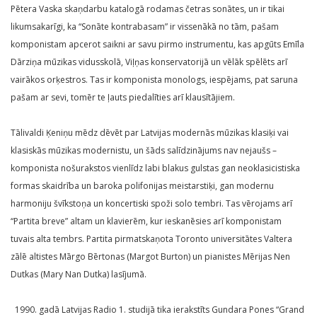
Pētera Vaska skaņdarbu katalogā rodamas četras sonātes, un ir tikai
likumsakarīgi, ka “Sonāte kontrabasam” ir vissenākā no tām, pašam
komponistam apcerot saikni ar savu pirmo instrumentu, kas apgūts Emīla
Dārziņa mūzikas vidusskolā, Viļņas konservatorijā un vēlāk spēlēts arī
vairākos orķestros. Tas ir komponista monologs, iespējams, pat saruna
pašam ar sevi, tomēr te ļauts piedalīties arī klausītājiem.
Tālivaldi Ķeniņu mēdz dēvēt par Latvijas modernās mūzikas klasiķi vai
klasiskās mūzikas modernistu, un šāds salīdzinājums nav nejaušs –
komponista nošurakstos vienlīdz labi blakus gulstas gan neoklasicistiska
formas skaidrība un baroka polifonijas meistarstiķi, gan modernu
harmoniju švīkstoņa un koncertiski spoži solo tembri. Tas vērojams arī
“Partita breve” altam un klavierēm, kur ieskanēsies arī komponistam
tuvais alta tembrs. Partita pirmatskaņota Toronto universitātes Valtera
zālē altistes Mārgo Bērtonas (Margot Burton) un pianistes Mērijas Nen
Dutkas (Mary Nan Dutka) lasījumā.
gadā Latvijas Radio 1. studijā tika ierakstīts Gundara Pones “Grand