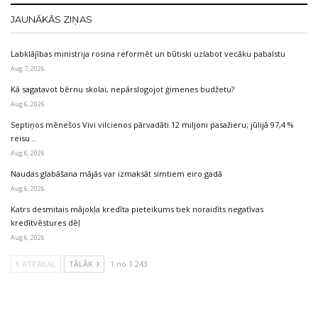
JAUNĀKĀS ZIŅAS
Labklājības ministrija rosina reformēt un būtiski uzlabot vecāku pabalstu
Aug 7, 2026
Kā sagatavot bērnu skolai, nepārslogojot ģimenes budžetu?
Aug 6, 2026
Septiņos mēnešos Vivi vilcienos pārvadāti 12 miljoni pasažieru; jūlijā 97,4 %
reisu…
Aug 6, 2026
Naudas glabāšana mājās var izmaksāt simtiem eiro gadā
Aug 6, 2026
Katrs desmitais mājokļa kredīta pieteikums tiek noraidīts negatīvas
kredītvēstures dēļ
Aug 6, 2026
ATPAKAĻ
TĀLĀK
1 no 1 243