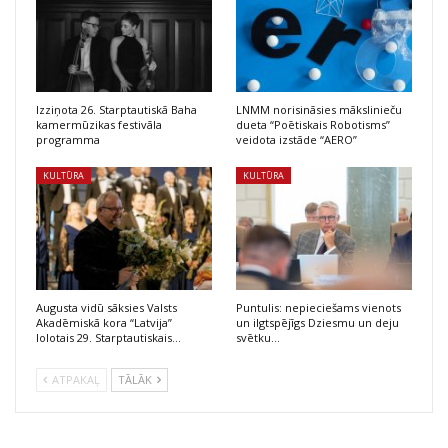
Izziņota 26. Starptautiskā Baha
LNMM norisināsies mākslinieču
kamermūzikas festivāla
dueta “Poētiskais Robotisms”
programma
veidota izstāde “AERO”
KULTŪRA
KULTŪRA
Augusta vidū sāksies Valsts
Puntulis: nepieciešams vienots
Akadēmiskā kora “Latvija”
un ilgtspējīgs Dziesmu un deju
lolotais 29. Starptautiskais…
svētku…
ATPAKAĻ
TĀLĀK