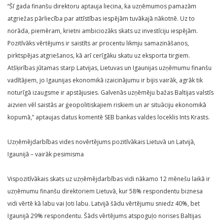
“Šī gada finanšu direktoru aptauja liecina, ka uzņēmumos pamazām
atgriežas pārliecība par attīstības iespējām tuvākajā nākotnē. Uz to
norāda, piemēram, krietni ambiciozāks skats uz investīciju iespējām.
Pozitīvāks vērtējums ir saistīts ar procentu likmju samazināšanos,
pirktspējas atgriešanos, kā arī cerīgāku skatu uz eksporta tirgiem.
Atšķirības jūtamas starp Latvijas, Lietuvas un Igaunijas uzņēmumu finanšu
vadītājiem, jo Igaunijas ekonomikā izaicinājumu ir bijis vairāk, agrāk tik
noturīgā izaugsme ir apstājusies. Galvenās uzņēmēju bažas Baltijas valstīs
aizvien vēl saistās ar ģeopolitiskajiem riskiem un ar situāciju ekonomikā
kopumā,” aptaujas datus komentē SEB bankas valdes loceklis Ints Krasts.
Uzņēmējdarbības vides novērtējums pozitīvākais Lietuvā un Latvijā,
Igaunijā – vairāk pesimisma
Vispozitīvākais skats uz uzņēmējdarbības vidi nākamo 12 mēnešu laikā ir
uzņēmumu finanšu direktoriem Lietuvā, kur 58% respondentu biznesa
vidi vērtē kā labu vai ļoti labu. Latvijā šādu vērtējumu sniedz 40%, bet
Igaunijā 29% respondentu. Šāds vērtējums atspoguļo norises Baltijas