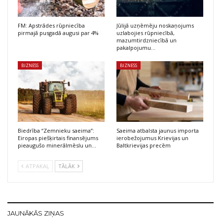
FM: Apstrādes rūpniecība
Jūlijā uzņēmēju noskaņojums
pirmajā pusgadā augusi par 4%
uzlabojies rūpniecībā,
mazumtirdzniecībā un
pakalpojumu…
BIZNESS
BIZNESS
Biedrība “Zemnieku saeima”:
Saeima atbalsta jaunus importa
Eiropas piešķirtais finansējums
ierobežojumus Krievijas un
pieaugušo minerālmēslu un…
Baltkrievijas precēm
ATPAKAĻ
TĀLĀK
JAUNĀKĀS ZIŅAS