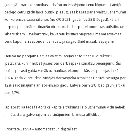
Igaunijā – par ekonomikas attīstību un iespējamo cenu kāpumu. Latvijā
pēdējo četru gadu laikā būtiski pieaugušas bažas par ārvalstu uzņēmumu
konkurences saasināšanos (no 6% 2021. gadā līdz 23% šogad), kā arī
turpina palielināties finanšu direktoru bažas par ekonomikas attīstību un
kiberriskiem. Savukārt riski, ka varētu kristies pieprasījums vai atsākties
cenu kāpums, respondentiem Latvijā šogad šķiet mazāk iespējami.
Lietuva no pārējām Baltijas valstīm izceļas ar to finanšu direktoru
īpatsvaru, kuri ir nobažījušies par darbaspēka izmaksu pieaugumu. Šīs
bažas parasti gaida vairāk uzmanības ekonomiskās ekspansijas laikā.
2024. gada 2. ceturksnī vidējās darbaspēka izmaksas Lietuvā pieauga par
12% salīdzinājumā ar iepriekšējo gadu, Latvijā par 9,2%, bet Igaunijā tikai
par 4,7%.
Jāpiebilst, ka tāds faktors kā kapitāla trūkums lielo uzņēmumu vidū netiek
minēts starp galvenajiem izaicinājumiem biznesa attīstībai.
Prioritāte Latvijā – automatizēt un digitalizēt