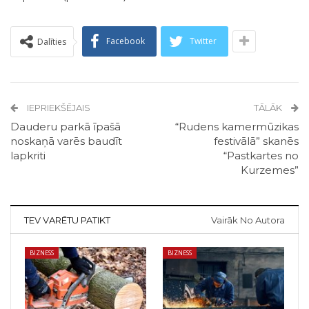
Facebook
Twitter
Dalīties
IEPRIEKŠĒJAIS
TĀLĀK
Dauderu parkā īpašā
“Rudens kamermūzikas
noskaņā varēs baudīt
festivālā” skanēs
lapkriti
“Pastkartes no
Kurzemes”
TEV VARĒTU PATIKT
Vairāk No Autora
BIZNESS
BIZNESS