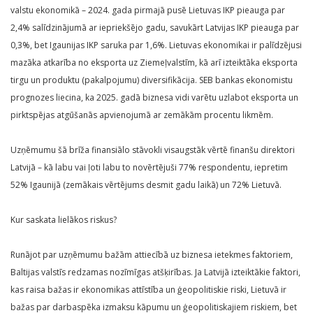
valstu ekonomikā – 2024. gada pirmajā pusē Lietuvas IKP pieauga par
2,4% salīdzinājumā ar iepriekšējo gadu, savukārt Latvijas IKP pieauga par
0,3%, bet Igaunijas IKP saruka par 1,6%. Lietuvas ekonomikai ir palīdzējusi
mazāka atkarība no eksporta uz Ziemeļvalstīm, kā arī izteiktāka eksporta
tirgu un produktu (pakalpojumu) diversifikācija. SEB bankas ekonomistu
prognozes liecina, ka 2025. gadā biznesa vidi varētu uzlabot eksporta un
pirktspējas atgūšanās apvienojumā ar zemākām procentu likmēm.
Uzņēmumu šā brīža finansiālo stāvokli visaugstāk vērtē finanšu direktori
Latvijā – kā labu vai ļoti labu to novērtējuši 77% respondentu, iepretim
52% Igaunijā (zemākais vērtējums desmit gadu laikā) un 72% Lietuvā.
Kur saskata lielākos riskus?
Runājot par uzņēmumu bažām attiecībā uz biznesa ietekmes faktoriem,
Baltijas valstīs redzamas nozīmīgas atšķirības. Ja Latvijā izteiktākie faktori,
kas raisa bažas ir ekonomikas attīstība un ģeopolitiskie riski, Lietuvā ir
bažas par darbaspēka izmaksu kāpumu un ģeopolitiskajiem riskiem, bet