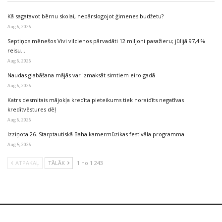
Kā sagatavot bērnu skolai, nepārslogojot ģimenes budžetu?
Aug 6, 2026
Septiņos mēnešos Vivi vilcienos pārvadāti 12 miljoni pasažieru; jūlijā 97,4 %
reisu…
Aug 6, 2026
Naudas glabāšana mājās var izmaksāt simtiem eiro gadā
Aug 6, 2026
Katrs desmitais mājokļa kredīta pieteikums tiek noraidīts negatīvas
kredītvēstures dēļ
Aug 6, 2026
Izziņota 26. Starptautiskā Baha kamermūzikas festivāla programma
Aug 5, 2026
ATPAKAĻ
TĀLĀK
1 no 1 243