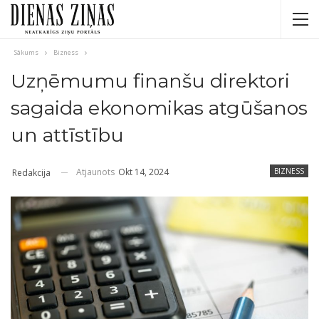
Sākums
Bizness
Uzņēmumu finanšu direktori
sagaida ekonomikas atgūšanos
un attīstību
Atjaunots
Okt 14, 2024
BIZNESS
Redakcija