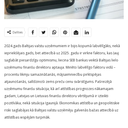
Dalīties
2024.gads Baltijas valstu uzņēmumiem ir bijis kopumā labvēlīgāks, nekā
iepriekšējais gads, bet attiecībā uz 2025. gadu ir virkne faktoru, kas ļauj
saglabāt piesardzīgu optimismu, liecina SEB bankas veiktā Baltijas lielo
uzņēmumu finanšu direktoru aptauja. Minēto labvēlīgo faktoru vidū –
procentu likmju samazināšanās, mājsaimniecību pirktspējas
atjaunošanās, salīdzinoši zems preču cenu svārstīgums. Pašreizējā
uzņēmumu finanšu situācija, kā arī attīstības prognozes nākamajam
gadam, Latvijas un Lietuvas finanšu direktoru vērtējumā ir izteikti
pozitīvāka, nekā situācija Igaunijā. Ekonomikas attīstība un ģeopolitiskie
riski saglabājas kā Baltijas valstu uzņēmēju galvenās bažas attiecībā uz
attīstības iespējām turpmāk.