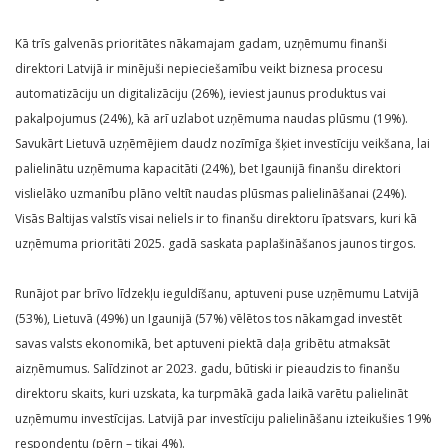
Kā trīs galvenās prioritātes nākamajam gadam, uzņēmumu finanši
direktori Latvijā ir minējuši nepieciešamību veikt biznesa procesu
automatizāciju un digitalizāciju (26%), ieviest jaunus produktus vai
pakalpojumus (24%), kā arī uzlabot uzņēmuma naudas plūsmu (19%).
Savukārt Lietuvā uzņēmējiem daudz nozīmīga šķiet investīciju veikšana, lai
palielinātu uzņēmuma kapacitāti (24%), bet Igaunijā finanšu direktori
vislielāko uzmanību plāno veltīt naudas plūsmas palielināšanai (24%).
Visās Baltijas valstīs visai neliels ir to finanšu direktoru īpatsvars, kuri kā
uzņēmuma prioritāti 2025. gadā saskata paplašināšanos jaunos tirgos.
Runājot par brīvo līdzekļu ieguldīšanu, aptuveni puse uzņēmumu Latvijā
(53%), Lietuvā (49%) un Igaunijā (57%) vēlētos tos nākamgad investēt
savas valsts ekonomikā, bet aptuveni piektā daļa gribētu atmaksāt
aizņēmumus. Salīdzinot ar 2023. gadu, būtiski ir pieaudzis to finanšu
direktoru skaits, kuri uzskata, ka turpmākā gada laikā varētu palielināt
uzņēmumu investīcijas. Latvijā par investīciju palielināšanu izteikušies 19%
respondentu (pērn – tikai 4%).