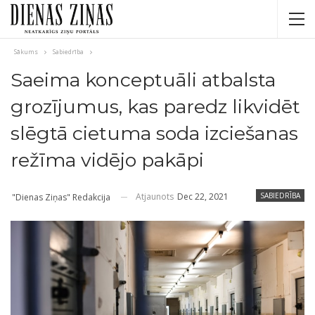
Sākums
Sabiedrība
Saeima konceptuāli atbalsta
grozījumus, kas paredz likvidēt
slēgtā cietuma soda izciešanas
režīma vidējo pakāpi
Atjaunots
Dec 22, 2021
SABIEDRĪBA
"Dienas Ziņas" Redakcija