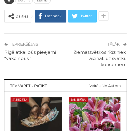
cietums
Saeima
Facebook
Twitter
Dalīties
IEPRIEKŠĒJAIS
TĀLĀK
Rīgā atkal būs pieejami
Ziemassvētkos rīdzinieki
“vakcīnbusi”
aicināti uz svētku
koncertiem
TEV VARĒTU PATIKT
Vairāk No Autora
SABIEDRĪBA
SABIEDRĪBA