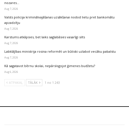
nozares…
Aug 7, 2026
Valsts policija kriminālvajāšanas uzsākšanai nodod lietu pret bankomātu
apzadzēju
Aug 7, 2026
Karstums atkāpsies, bet laiks saglabāsies vasarīgi silts
Aug 7, 2026
Labklājības ministrija rosina reformēt un būtiski uzlabot vecāku pabalstu
Aug 7, 2026
Kā sagatavot bērnu skolai, nepārslogojot ģimenes budžetu?
Aug 6, 2026
ATPAKAĻ
TĀLĀK
1 no 1 243