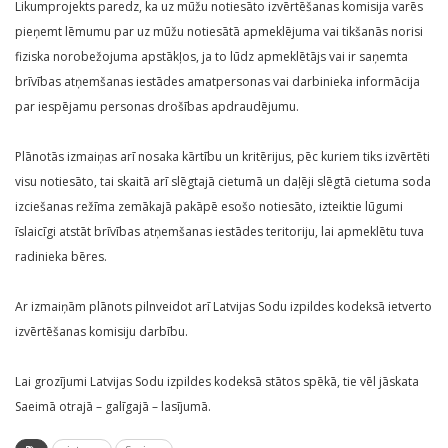
Likumprojekts paredz, ka uz mūžu notiesāto izvērtēšanas komisija varēs
pieņemt lēmumu par uz mūžu notiesātā apmeklējuma vai tikšanās norisi
fiziska norobežojuma apstākļos, ja to lūdz apmeklētājs vai ir saņemta
brīvības atņemšanas iestādes amatpersonas vai darbinieka informācija
par iespējamu personas drošības apdraudējumu.
Plānotās izmaiņas arī nosaka kārtību un kritērijus, pēc kuriem tiks izvērtēti
visu notiesāto, tai skaitā arī slēgtajā cietumā un daļēji slēgtā cietuma soda
izciešanas režīma zemākajā pakāpē esošo notiesāto, izteiktie lūgumi
īslaicīgi atstāt brīvības atņemšanas iestādes teritoriju, lai apmeklētu tuva
radinieka bēres.
Ar izmaiņām plānots pilnveidot arī Latvijas Sodu izpildes kodeksā ietverto
izvērtēšanas komisiju darbību.
Lai grozījumi Latvijas Sodu izpildes kodeksā stātos spēkā, tie vēl jāskata
Saeimā otrajā – galīgajā – lasījumā.