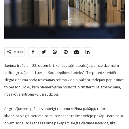
Dalīties
Saeima trešdien, 22. decembrī, konceptuāli atbalstīja par steidzamiem
atzītos grozījumus Latvijas Sodu izpildes kodeksā. Tie paredz likvidēt
slēgtā cietuma soda izciešanas režīma vidējo pakāpi, tādējādi paplašinot
to personu loku, kam piemērojama nosacīta pirmstermiņa atbrīvošana,
nosakot elektronisko uzraudzību.
Ar grozījumiem plānots pabeigt cietumu režīma pakāpju reformu,
likvidējot slēgtā cietuma soda izciešanas režīma vidējo pakāpi. Pārejot uz
divām soda izciešanas režīma pakāpēm slēgtā cietuma ietvaros, tiks