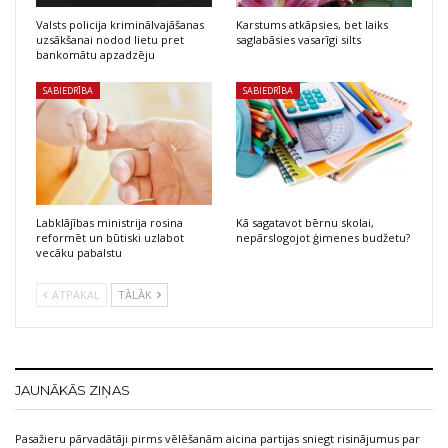
Valsts policija kriminālvajāšanas
Karstums atkāpsies, bet laiks
uzsākšanai nodod lietu pret
saglabāsies vasarīgi silts
bankomātu apzadzēju
SABIEDRĪBA
SABIEDRĪBA
Labklājības ministrija rosina
Kā sagatavot bērnu skolai,
reformēt un būtiski uzlabot
nepārslogojot ģimenes budžetu?
vecāku pabalstu
ATPAKAĻ
TĀLĀK
JAUNĀKĀS ZIŅAS
Pasažieru pārvadātāji pirms vēlēšanām aicina partijas sniegt risinājumus par