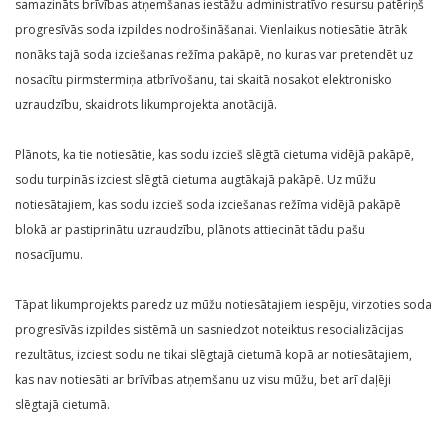
samazināts brīvības atņemšanas iestāžu administratīvo resursu patēriņš
progresīvās soda izpildes nodrošināšanai. Vienlaikus notiesātie ātrāk
nonāks tajā soda izciešanas režīma pakāpē, no kuras var pretendēt uz
nosacītu pirmstermiņa atbrīvošanu, tai skaitā nosakot elektronisko
uzraudzību, skaidrots likumprojekta anotācijā.
Plānots, ka tie notiesātie, kas sodu izcieš slēgtā cietuma vidējā pakāpē,
sodu turpinās izciest slēgtā cietuma augtākajā pakāpē. Uz mūžu
notiesātajiem, kas sodu izcieš soda izciešanas režīma vidējā pakāpē
blokā ar pastiprinātu uzraudzību, plānots attiecināt tādu pašu
nosacījumu.
Tāpat likumprojekts paredz uz mūžu notiesātajiem iespēju, virzoties soda
progresīvās izpildes sistēmā un sasniedzot noteiktus resocializācijas
rezultātus, izciest sodu ne tikai slēgtajā cietumā kopā ar notiesātajiem,
kas nav notiesāti ar brīvības atņemšanu uz visu mūžu, bet arī daļēji
slēgtajā cietumā.