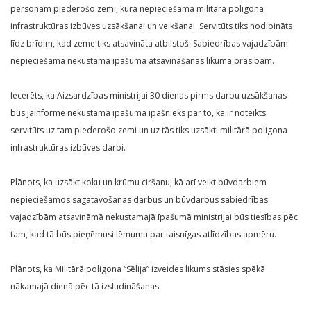
personām piederošo zemi, kura nepieciešama militārā poligona
infrastruktūras izbūves uzsākšanai un veikšanai. Servitūts tiks nodibināts
līdz brīdim, kad zeme tiks atsavināta atbilstoši Sabiedrības vajadzībām
nepieciešamā nekustamā īpašuma atsavināšanas likuma prasībām.
Iecerēts, ka Aizsardzības ministrijai 30 dienas pirms darbu uzsākšanas
būs jāinformē nekustamā īpašuma īpašnieks par to, ka ir noteikts
servitūts uz tam piederošo zemi un uz tās tiks uzsākti militārā poligona
infrastruktūras izbūves darbi.
Plānots, ka uzsākt koku un krūmu ciršanu, kā arī veikt būvdarbiem
nepieciešamos sagatavošanas darbus un būvdarbus sabiedrības
vajadzībām atsavināmā nekustamajā īpašumā ministrijai būs tiesības pēc
tam, kad tā būs pieņēmusi lēmumu par taisnīgas atlīdzības apmēru.
Plānots, ka Militārā poligona “Sēlija” izveides likums stāsies spēkā
nākamajā dienā pēc tā izsludināšanas.