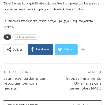
Tāpat Saeima konceptuāli atbalstīja saistītos likumprojektus, kas paredz
regulējumu esošo militāro poligonu infrastruktūras attīstībai.
Lai izmaiņas stātos spēkā, tās vēl otrajā – galīgajā – lasījumā jāskata
Saeimā.
militārais poligons
Facebook
Twitter
Dalīties
IEPRIEKŠĒJAIS
TĀLĀK
Jaunnedēļ gaidāms gan
Eiropas Parlaments:
lietus, gan pērkona
Ukraina jāaicina
negaiss
pievienoties NATO