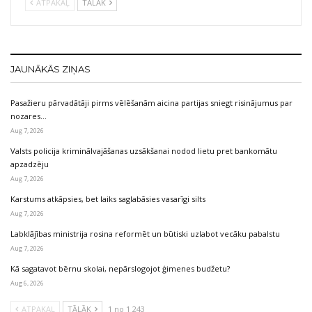
ATPAKAĻ
TĀLĀK
JAUNĀKĀS ZIŅAS
Pasažieru pārvadātāji pirms vēlēšanām aicina partijas sniegt risinājumus par
nozares…
Aug 7, 2026
Valsts policija kriminālvajāšanas uzsākšanai nodod lietu pret bankomātu
apzadzēju
Aug 7, 2026
Karstums atkāpsies, bet laiks saglabāsies vasarīgi silts
Aug 7, 2026
Labklājības ministrija rosina reformēt un būtiski uzlabot vecāku pabalstu
Aug 7, 2026
Kā sagatavot bērnu skolai, nepārslogojot ģimenes budžetu?
Aug 6, 2026
ATPAKAĻ
TĀLĀK
1 no 1 243