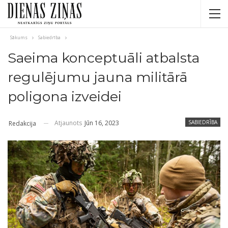
Sākums
Sabiedrība
Saeima konceptuāli atbalsta
regulējumu jauna militārā
poligona izveidei
Atjaunots
Jūn 16, 2023
SABIEDRĪBA
Redakcija