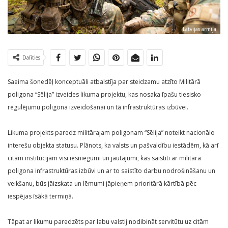
Latvijas armija
Dalīties
Saeima šonedēļ konceptuāli atbalstīja par steidzamu atzīto Militārā
poligona “Sēlija” izveides likuma projektu, kas nosaka īpašu tiesisko
regulējumu poligona izveidošanai un tā infrastruktūras izbūvei.
Likuma projekts paredz militārajam poligonam “Sēlija” noteikt nacionālo
interešu objekta statusu. Plānots, ka valsts un pašvaldību iestādēm, kā arī
citām institūcijām visi iesniegumi un jautājumi, kas saistīti ar militārā
poligona infrastruktūras izbūvi un ar to saistīto darbu nodrošināšanu un
veikšanu, būs jāizskata un lēmumi jāpieņem prioritārā kārtībā pēc
iespējas īsākā termiņā.
Tāpat ar likumu paredzēts par labu valstij nodibināt servitūtu uz citām