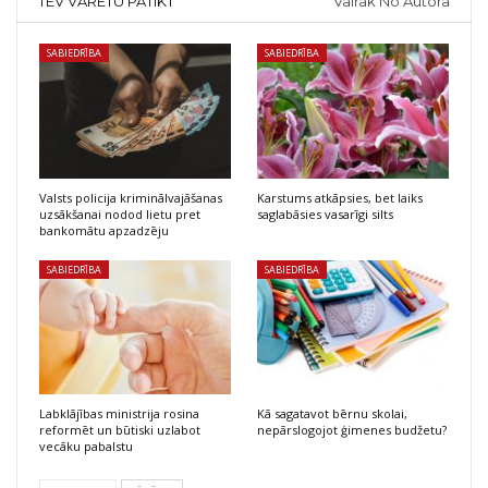
TEV VARĒTU PATIKT
Vairāk No Autora
SABIEDRĪBA
SABIEDRĪBA
Valsts policija kriminālvajāšanas
Karstums atkāpsies, bet laiks
uzsākšanai nodod lietu pret
saglabāsies vasarīgi silts
bankomātu apzadzēju
SABIEDRĪBA
SABIEDRĪBA
Labklājības ministrija rosina
Kā sagatavot bērnu skolai,
reformēt un būtiski uzlabot
nepārslogojot ģimenes budžetu?
vecāku pabalstu