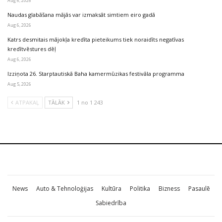
Aug 6, 2026
Naudas glabāšana mājās var izmaksāt simtiem eiro gadā
Aug 6, 2026
Katrs desmitais mājokļa kredīta pieteikums tiek noraidīts negatīvas
kredītvēstures dēļ
Aug 6, 2026
Izziņota 26. Starptautiskā Baha kamermūzikas festivāla programma
Aug 5, 2026
ATPAKAĻ
TĀLĀK
1 no 1 243
News
Auto & Tehnoloģijas
Kultūra
Politika
Bizness
Pasaulē
Sabiedrība