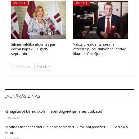
POLITIKA
POLITIKA
Siliņas valdība atskaitās par
Valsts prezidents Saeimai
darbu kopš 2023. gada
otrreizējai caurlūkošanai nodod
septembra
likumu “Grozījumi…
ATPAKAĻ
TĀLĀK
JAUNĀKĀS ZIŅAS
Kā sagatavot bērnu skolai, nepārslogojot ģimenes budžetu?
Aug 6, 2026
Septiņos mēnešos Vivi vilcienos pārvadāti 12 miljoni pasažieru; jūlijā 97,4 %
reisu…