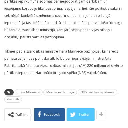
pārtikas iepirkumu’’ aizdomas par negodprātīgām darbībām un
iespējamu korupciju tikai pastiprina. Iespējams, tieši šie politiskie sakari ir
sekmējuši konkrētā uzņēmuma uzvaru simtiem miljonu eiro lielajā
iepirkumā. Ja tas tiešām tā ir, tad tā ir kaunpilna ēna par valdošo ’’draugu
būšanu’’ Aizsardzības ministrijā, kam jārūpējas par Latvijas pilsoņu
drošību,” pausts partijas paziņojumā.
Tikmēr pati aizsardzības ministre Ināra Mūrniece paziņojusi, ka neredz
pamatu uzņemties politisko atbildību par iepriekšējā ministra Arta
Pabrika laikā īstenoto Aizsardzības ministrijas (AM) 220 miljonu eiro vērto
pārtikas iepirkumu Nacionālo bruņoto spēku (NBS) vajadzībām.
Ināra Mūrniece
Mūrnieces demisija
NBS pārtikas iepirkums
skandāls
Facebook
Twitter
Dalīties