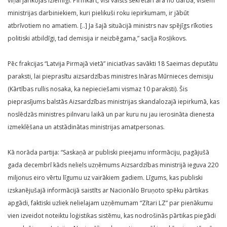
viņai jārīkojas izlēmīgi. Pirmkārt, visi valsts sekretāri ārā no darba, visiem
ministrijas darbiniekiem, kuri pielikuši roku iepirkumam, ir jābūt
atbrīvotiem no amatiem. [..] Ja šajā situācijā ministrs nav spējīgs rīkoties
politiski atbildīgi, tad demisija ir neizbēgama,” sacīja Rosļikovs.
Pēc frakcijas “Latvija Pirmajā vietā” iniciatīvas savākti 18 Saeimas deputātu
paraksti, lai pieprasītu aizsardzības ministres Ināras Mūrnieces demisiju
(Kārtības rullis nosaka, ka nepieciešami vismaz 10 paraksti). Šis
pieprasījums balstās Aizsardzības ministrijas skandalozajā iepirkumā, kas
noslēdzās ministres pilnvaru laikā un par kuru nu jau ierosināta dienesta
izmeklēšana un atstādinātas ministrijas amatpersonas.
Kā norāda partija: “Saskaņā ar publiski pieejamu informāciju, pagājušā
gada decembrī kāds neliels uzņēmums Aizsardzības ministrijā ieguva 220
miljonus eiro vērtu līgumu uz vairākiem gadiem. Līgums, kas publiski
izskanējušajā informācijā saistīts ar Nacionālo Bruņoto spēku pārtikas
apgādi, faktiski uzliek nelielajam uzņēmumam “Zītari LZ” par pienākumu
vien izveidot noteiktu loģistikas sistēmu, kas nodrošinās pārtikas piegādi