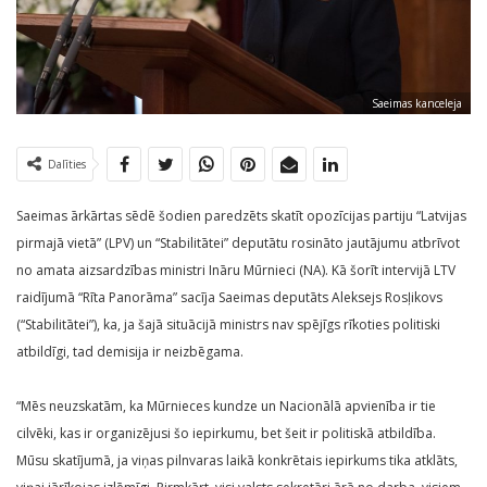
Saeimas kanceleja
Dalīties
Saeimas ārkārtas sēdē šodien paredzēts skatīt opozīcijas partiju “Latvijas
pirmajā vietā” (LPV) un “Stabilitātei” deputātu rosināto jautājumu atbrīvot
no amata aizsardzības ministri Ināru Mūrnieci (NA). Kā šorīt intervijā LTV
raidījumā “Rīta Panorāma” sacīja Saeimas deputāts Aleksejs Rosļikovs
(“Stabilitātei”), ka, ja šajā situācijā ministrs nav spējīgs rīkoties politiski
atbildīgi, tad demisija ir neizbēgama.
“Mēs neuzskatām, ka Mūrnieces kundze un Nacionālā apvienība ir tie
cilvēki, kas ir organizējusi šo iepirkumu, bet šeit ir politiskā atbildība.
Mūsu skatījumā, ja viņas pilnvaras laikā konkrētais iepirkums tika atklāts,