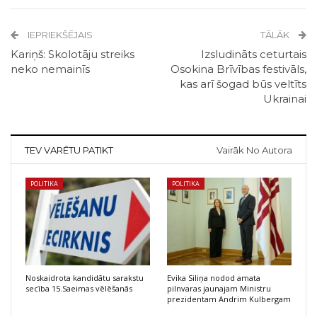
IEPRIEKŠĒJAIS
TĀLĀK
Kariņš: Skolotāju streiks
Izsludināts ceturtais
neko nemainīs
Osokina Brīvības festivāls,
kas arī šogad būs veltīts
Ukrainai
TEV VARĒTU PATIKT
Vairāk No Autora
POLITIKA
POLITIKA
Noskaidrota kandidātu sarakstu
Evika Siliņa nodod amata
secība 15.Saeimas vēlēšanās
pilnvaras jaunajam Ministru
prezidentam Andrim Kulbergam