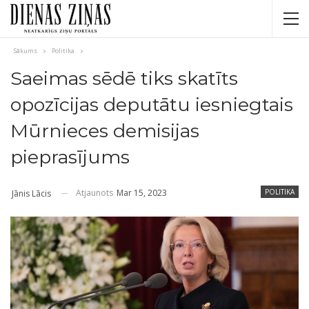
Sākums
Politika
Saeimas sēdē tiks skatīts
opozīcijas deputātu iesniegtais
Mūrnieces demisijas
pieprasījums
Atjaunots
Mar 15, 2023
POLITIKA
Jānis Lācis