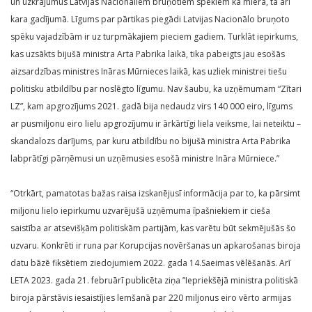
un uzkrājumus Latvijas Nacionāliem bruņotiem spēkiem kā miera, tā arī
kara gadījumā. Līgums par pārtikas piegādi Latvijas Nacionālo bruņoto
spēku vajadzībām ir uz turpmākajiem pieciem gadiem. Turklāt iepirkums,
kas uzsākts bijušā ministra Arta Pabrika laikā, tika pabeigts jau esošās
aizsardzības ministres Ināras Mūrnieces laikā, kas uzliek ministrei tiešu
politisku atbildību par noslēgto līgumu. Nav šaubu, ka uzņēmumam “Zītari
LZ”, kam apgrozījums 2021. gadā bija nedaudz virs 140 000 eiro, līgums
ar pusmiljonu eiro lielu apgrozījumu ir ārkārtīgi liela veiksme, lai neteiktu –
skandalozs darījums, par kuru atbildību no bijušā ministra Arta Pabrika
labprātīgi pārņēmusi un uzņēmusies esošā ministre Ināra Mūrniece.”
“Otrkārt, pamatotas bažas raisa izskanējusī informācija par to, ka pārsimt
miljonu lielo iepirkumu uzvarējušā uzņēmuma īpašniekiem ir cieša
saistība ar atsevišķām politiskām partijām, kas varētu būt sekmējušās šo
uzvaru. Konkrēti ir runa par Korupcijas novēršanas un apkarošanas biroja
datu bāzē fiksētiem ziedojumiem 2022. gada 14.Saeimas vēlēšanās. Arī
LETA 2023. gada 21. februārī publicēta ziņa ’’Iepriekšējā ministra politiskā
biroja pārstāvis iesaistījies lemšanā par 220 miljonus eiro vērto armijas