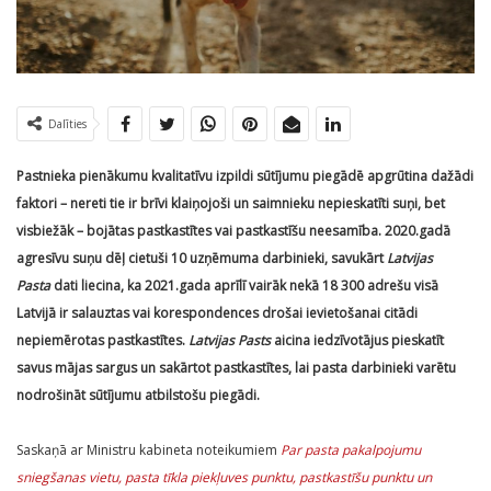
Dalīties
Pastnieka pienākumu kvalitatīvu izpildi sūtījumu piegādē apgrūtina dažādi
faktori – nereti tie ir brīvi klaiņojoši un saimnieku nepieskatīti suņi, bet
visbiežāk – bojātas pastkastītes vai pastkastīšu neesamība. 2020.gadā
agresīvu suņu dēļ cietuši 10 uzņēmuma darbinieki, savukārt
Latvijas
Pasta
dati liecina, ka 2021.gada aprīlī vairāk nekā 18 300 adrešu visā
Latvijā ir salauztas vai korespondences drošai ievietošanai citādi
nepiemērotas pastkastītes.
Latvijas Pasts
aicina iedzīvotājus pieskatīt
savus mājas sargus un sakārtot pastkastītes, lai pasta darbinieki varētu
nodrošināt sūtījumu atbilstošu piegādi.
Saskaņā ar Ministru kabineta noteikumiem
Par pasta pakalpojumu
sniegšanas vietu, pasta tīkla piekļuves punktu, pastkastīšu punktu un