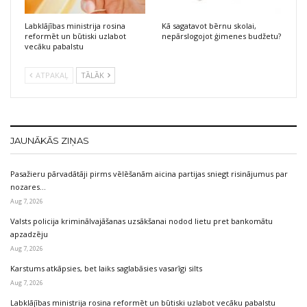
Labklājības ministrija rosina
Kā sagatavot bērnu skolai,
reformēt un būtiski uzlabot
nepārslogojot ģimenes budžetu?
vecāku pabalstu
ATPAKAĻ
TĀLĀK
JAUNĀKĀS ZIŅAS
Pasažieru pārvadātāji pirms vēlēšanām aicina partijas sniegt risinājumus par
nozares…
Aug 7, 2026
Valsts policija kriminālvajāšanas uzsākšanai nodod lietu pret bankomātu
apzadzēju
Aug 7, 2026
Karstums atkāpsies, bet laiks saglabāsies vasarīgi silts
Aug 7, 2026
Labklājības ministrija rosina reformēt un būtiski uzlabot vecāku pabalstu