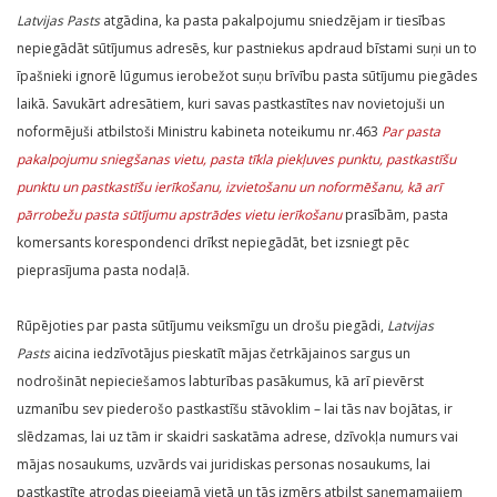
Latvijas Pasts
atgādina, ka pasta pakalpojumu sniedzējam ir tiesības
nepiegādāt sūtījumus adresēs, kur pastniekus apdraud bīstami suņi un to
īpašnieki ignorē lūgumus ierobežot suņu brīvību pasta sūtījumu piegādes
laikā. Savukārt adresātiem, kuri savas pastkastītes nav novietojuši un
noformējuši atbilstoši Ministru kabineta noteikumu nr.463
Par pasta
pakalpojumu sniegšanas vietu, pasta tīkla piekļuves punktu, pastkastīšu
punktu un pastkastīšu ierīkošanu, izvietošanu un noformēšanu, kā arī
pārrobežu pasta sūtījumu apstrādes vietu ierīkošanu
prasībām, pasta
komersants korespondenci drīkst nepiegādāt, bet izsniegt pēc
pieprasījuma pasta nodaļā.
Rūpējoties par pasta sūtījumu veiksmīgu un drošu piegādi,
Latvijas
Pasts
aicina iedzīvotājus pieskatīt mājas četrkājainos sargus un
nodrošināt nepieciešamos labturības pasākumus, kā arī pievērst
uzmanību sev piederošo pastkastīšu stāvoklim – lai tās nav bojātas, ir
slēdzamas, lai uz tām ir skaidri saskatāma adrese, dzīvokļa numurs vai
mājas nosaukums, uzvārds vai juridiskas personas nosaukums, lai
pastkastīte atrodas pieejamā vietā un tās izmērs atbilst saņemamajiem