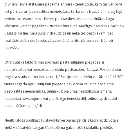
divriteni, suņa atstāšana pagalmā ar pārāk zemu žogu, kam tas var brīvi
tikt pāri, vai arī pastkastītes novietošana tā, ka suns traucē un neļauj tajā
ievietot korespondenci. Nereti pastkastītes tiek piestiprinātas žoga
iekšpusē, kamēr pagalmā uzturas nikns suns. Maldīgs ir arī suņu īpašnieku
uzskats, ka tieši viņa suns ir draudzīgs un nekaitēs pastniekam, bet
realitātē, tiklīdz svešinieks vēlas iekļūt tā teritorijā, suns var kļūt ļoti
agresīvs.
Otrs būtisks faktors, kas apdraud pasta sūtījumu piegādes, ir
neatbilstošas vai neesošas adresātu pastkastītes.
Latvijas Pasta
adrešu
reģistra statistika liecina, ka no 1,06 miljoniem adrešu vairāk nekā 18 300
vietās šāgada aprīlī sūtījumu piegāde nav droša vai ir neiespējama
pastkastītes neesamības, tehnisku bojājumu, neatbilstoša izmēra,
nepareiza novietojuma vai citu līdzīgu iemeslu dēļ, būtiski apdraudot
pasta sūtījumu piegādi.
Neatbilstošs pastkastīšu stāvoklis vērojams gandrīz katrā apdzīvotajā
vietā visā Latvijā. Lai gan šī problēma galvenokārt izplatīta pilsētās –