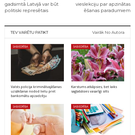
gadsimtā Latvijā var būt
vieslekciju par apzinātas
politiski represētais
ēšanas paradumiem
TEV VARĒTU PATIKT
Vairāk No Autora
SABIEDRĪBA
SABIEDRĪBA
Valsts policija kriminālvajāšanas
Karstums atkāpsies, bet laiks
uzsākšanai nodod lietu pret
saglabāsies vasarīgi silts
bankomātu apzadzēju
SABIEDRĪBA
SABIEDRĪBA