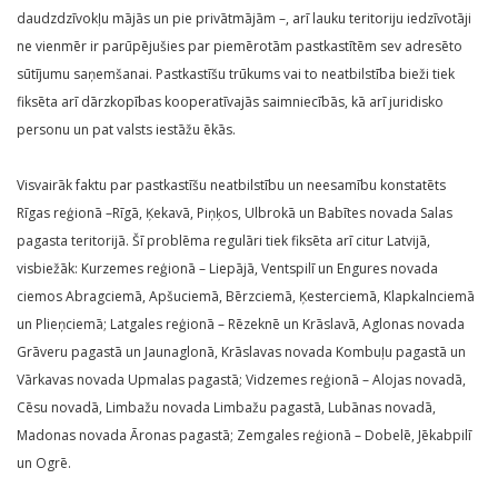
daudzdzīvokļu mājās un pie privātmājām –, arī lauku teritoriju iedzīvotāji
ne vienmēr ir parūpējušies par piemērotām pastkastītēm sev adresēto
sūtījumu saņemšanai. Pastkastīšu trūkums vai to neatbilstība bieži tiek
fiksēta arī dārzkopības kooperatīvajās saimniecībās, kā arī juridisko
personu un pat valsts iestāžu ēkās.
Visvairāk faktu par pastkastīšu neatbilstību un neesamību konstatēts
Rīgas reģionā –Rīgā, Ķekavā, Piņķos, Ulbrokā un Babītes novada Salas
pagasta teritorijā. Šī problēma regulāri tiek fiksēta arī citur Latvijā,
visbiežāk: Kurzemes reģionā – Liepājā, Ventspilī un Engures novada
ciemos Abragciemā, Apšuciemā, Bērzciemā, Ķesterciemā, Klapkalnciemā
un Plieņciemā; Latgales reģionā – Rēzeknē un Krāslavā, Aglonas novada
Grāveru pagastā un Jaunaglonā, Krāslavas novada Kombuļu pagastā un
Vārkavas novada Upmalas pagastā; Vidzemes reģionā – Alojas novadā,
Cēsu novadā, Limbažu novada Limbažu pagastā, Lubānas novadā,
Madonas novada Āronas pagastā; Zemgales reģionā – Dobelē, Jēkabpilī
un Ogrē.