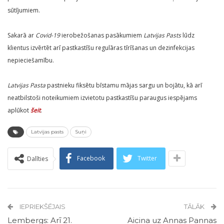
sūtījumiem.
Sakarā ar
Covid-19
ierobežošanas pasākumiem
Latvijas Pasts
lūdz
klientus izvērtēt arī pastkastīšu regulāras tīrīšanas un dezinfekcijas
nepieciešamību.
Latvijas Pasta
pastnieku fiksētu bīstamu mājas sargu un bojātu, kā arī
neatbilstoši noteikumiem izvietotu pastkastīšu paraugus iespējams
aplūkot
šeit
.
Latvijas pasts
Suņi
Facebook
Twitter
Dalīties
IEPRIEKŠĒJAIS
TĀLĀK
Lembergs: Arī 21.
Aicina uz Annas Pannas