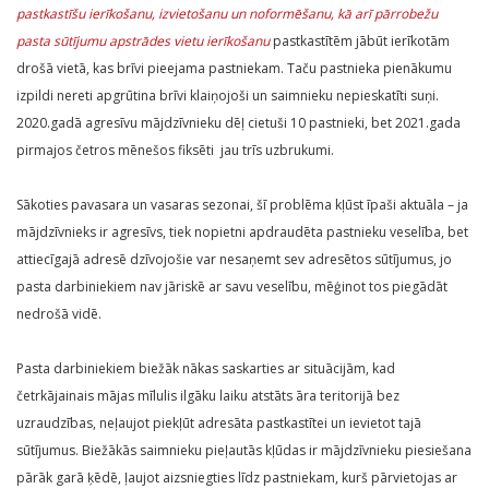
pastkastīšu ierīkošanu, izvietošanu un noformēšanu, kā arī pārrobežu
pasta sūtījumu apstrādes vietu ierīkošanu
pastkastītēm jābūt ierīkotām
drošā vietā, kas brīvi pieejama pastniekam. Taču pastnieka pienākumu
izpildi nereti apgrūtina brīvi klaiņojoši un saimnieku nepieskatīti suņi.
2020.gadā agresīvu mājdzīvnieku dēļ cietuši 10 pastnieki, bet 2021.gada
pirmajos četros mēnešos fiksēti jau trīs uzbrukumi.
Sākoties pavasara un vasaras sezonai, šī problēma kļūst īpaši aktuāla – ja
mājdzīvnieks ir agresīvs, tiek nopietni apdraudēta pastnieku veselība, bet
attiecīgajā adresē dzīvojošie var nesaņemt sev adresētos sūtījumus, jo
pasta darbiniekiem nav jāriskē ar savu veselību, mēģinot tos piegādāt
nedrošā vidē.
Pasta darbiniekiem biežāk nākas saskarties ar situācijām, kad
četrkājainais mājas mīlulis ilgāku laiku atstāts āra teritorijā bez
uzraudzības, neļaujot piekļūt adresāta pastkastītei un ievietot tajā
sūtījumus. Biežākās saimnieku pieļautās kļūdas ir mājdzīvnieku piesiešana
pārāk garā ķēdē, ļaujot aizsniegties līdz pastniekam, kurš pārvietojas ar