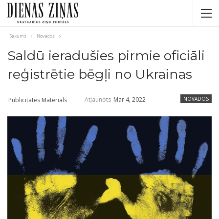
Sākums
Novados
Saldū ieradušies pirmie oficiāli
reģistrētie bēgļi no Ukrainas
Atjaunots
Mar 4, 2022
NOVADOS
Publicitātes Materiāls