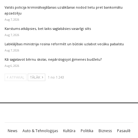
Valsts policija kriminālvajāšanas uzsākšanai nodod lietu pret bankomātu
apzadzēju
Aug 7, 2026
Karstums atkāpsies, bet laiks saglabāsies vasarīgi silts
Aug 7, 2026
Labklājības ministrija rosina reformēt un būtiski uzlabot vecāku pabalstu
Aug 7, 2026
Kā sagatavot bērnu skolai, nepārslogojot ģimenes budžetu?
Aug 6, 2026
ATPAKAĻ
TĀLĀK
1 no 1 243
News
Auto & Tehnoloģijas
Kultūra
Politika
Bizness
Pasaulē