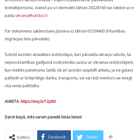
kontaktpersonu, zvanot pa uz diennakts tālruni 20228180 vai rakstot uz e-
pastu
ukraina@saldus.lv
.
Par dokumentu sakārtošanu jāzvana uz tālruni 67209400 (Pilsonības
migrācijas lietu pārvalde).
Šobrīd aicinām atsaukties iedzīvotājus, kuri pārvalda ukraiņu valodu, lai
nepieciešamības gadījumā nodrošinātu saziņu ar Ukrainas iedzīvotājiem,
kuri meklēs patvērumu Saldū, kā arī aicinām aizpildīt anketu, ja esi gatavs
palīdzēt ar brīvprātīgo darbu, transportu, vai vari būt mentors vai sniegt
cita veida palīdzību.
ANKETA:
https://ieej.lv/12pBX
Darot kopā, mēs varam paveikt lielas lietas!
Facebook
Twitter
Dalīties