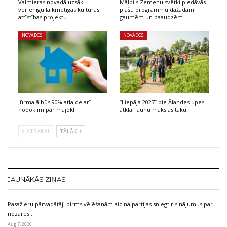
Valmieras novadā uzsāk
Mālpils Zemeņu svētki piedāvās
vērienīgu laikmetīgās kultūras
plašu programmu dažādām
attīstības projektu
gaumēm un paaudzēm
NOVADOS
NOVADOS
Jūrmalā būs 90% atlaide arī
“Liepāja 2027” pie Ālandes upes
nodoklim par mājokli
atklāj jaunu mākslas taku
ATPAKAĻ
TĀLĀK
JAUNĀKĀS ZIŅAS
Pasažieru pārvadātāji pirms vēlēšanām aicina partijas sniegt risinājumus par
nozares…
Aug 7, 2026