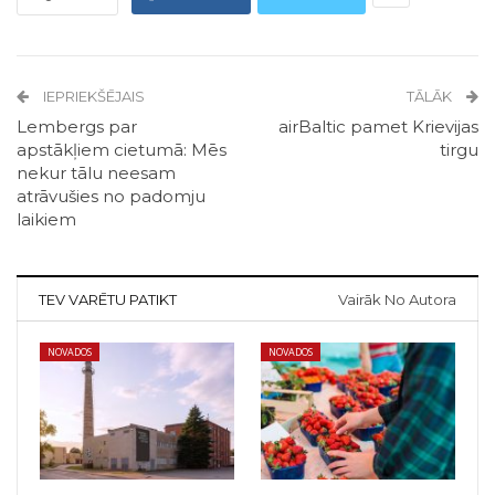
IEPRIEKŠĒJAIS
TĀLĀK
Lembergs par
airBaltic pamet Krievijas
apstākļiem cietumā: Mēs
tirgu
nekur tālu neesam
atrāvušies no padomju
laikiem
TEV VARĒTU PATIKT
Vairāk No Autora
NOVADOS
NOVADOS