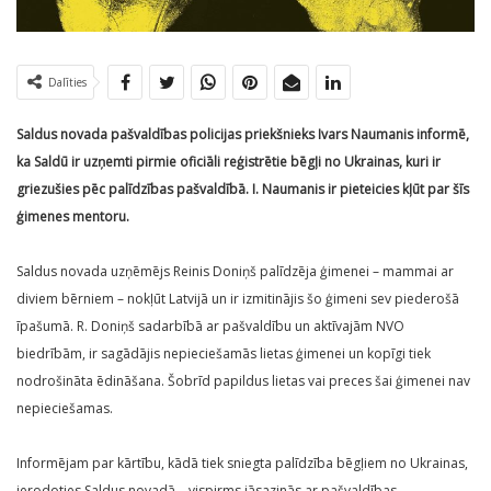
Dalīties
Saldus novada pašvaldības policijas priekšnieks Ivars Naumanis informē,
ka Saldū ir uzņemti pirmie oficiāli reģistrētie bēgļi no Ukrainas, kuri ir
griezušies pēc palīdzības pašvaldībā. I. Naumanis ir pieteicies kļūt par šīs
ģimenes mentoru.
Saldus novada uzņēmējs Reinis Doniņš palīdzēja ģimenei – mammai ar
diviem bērniem – nokļūt Latvijā un ir izmitinājis šo ģimeni sev piederošā
īpašumā. R. Doniņš sadarbībā ar pašvaldību un aktīvajām NVO
biedrībām, ir sagādājis nepieciešamās lietas ģimenei un kopīgi tiek
nodrošināta ēdināšana. Šobrīd papildus lietas vai preces šai ģimenei nav
nepieciešamas.
Informējam par kārtību, kādā tiek sniegta palīdzība bēgļiem no Ukrainas,
ierodoties Saldus novadā – vispirms jāsazinās ar pašvaldības