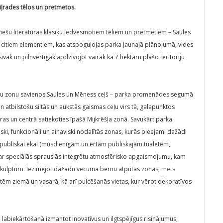
iļrades tēlos un pretmetos.
viešu literatūras klasiķu iedvesmotiem tēliem un pretmetiem – Saules
 citiem elementiem, kas atspoguļojas parka jaunajā plānojumā, vides
vāk un pilnvērtīgāk apdzīvojot vairāk kā 7 hektāru plašo teritoriju
aļu zonu savienos Saules un Mēness ceļš – parka promenādes segumā
n atbilstošu siltās un aukstās gaismas ceļu virs tā, galapunktos
ras un centrā satiekoties īpašā Mijkrēšļa zonā. Savukārt parka
iski, funkcionāli un ainaviski nodalītās zonas, kurās pieejami dažādi
ta publiskai ēkai (mūsdienīgām un ērtām publiskajām tualetēm,
urā ar speciālās sprauslās integrētu atmosfērisko apgaismojumu, kam
 skulptūru. Iezīmējot dažādu vecuma bērnu atpūtas zonas, mets
tēm ziemā un vasarā, kā arī pulcēšanās vietas, kur vērot dekoratīvos
labiekārtošanā izmantot inovatīvus un ilgtspējīgus risinājumus,