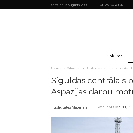
Par Dienas Ziņas
Sestdien, 8 Augusts, 2026
Sākums
Sākums
Sabiedrība
Siguldas centrālais parks atdzims 
Siguldas centrālais 
Aspazijas darbu mot
Atjaunots
Mai 11, 2
Publicitātes Materiāls