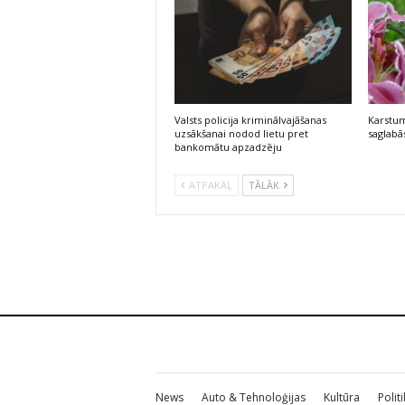
Valsts policija kriminālvajāšanas
Karstum
uzsākšanai nodod lietu pret
saglabās
bankomātu apzadzēju
ATPAKAĻ
TĀLĀK
News
Auto & Tehnoloģijas
Kultūra
Polit