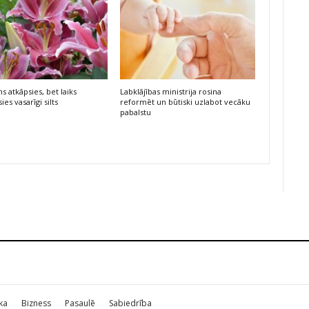
s atkāpsies, bet laiks
Labklājības ministrija rosina
ies vasarīgi silts
reformēt un būtiski uzlabot vecāku
pabalstu
ika
Bizness
Pasaulē
Sabiedrība