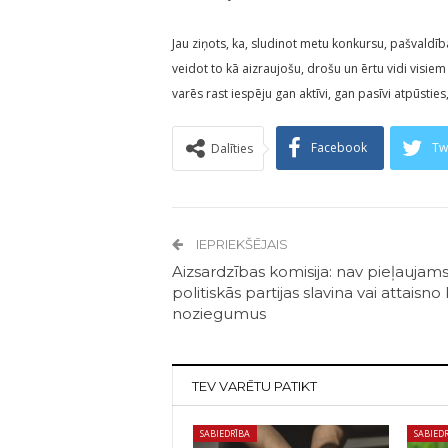
Jau ziņots, ka, sludinot metu konkursu, pašvaldī
veidot to kā aizraujošu, drošu un ērtu vidi visiem
varēs rast iespēju gan aktīvi, gan pasīvi atpūsti
Facebook
Tw
Dalīties
IEPRIEKŠĒJAIS
Aizsardzības komisija: nav pieļaujams
politiskās partijas slavina vai attaisno
noziegumus
TEV VARĒTU PATIKT
SABIEDRĪBA
SABIED