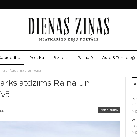
Sabiedrība
Politika
Bizness
Pasaulē
Auto & Tehnoloģij
Raiņa un Aspazijas darbu motīvā
parks atdzims Raiņa un
JA
īvā
Pas
sni
022
SABIEDRĪBA
Aug
Val
li
Aug