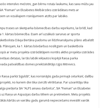
esošo intensīvo mežotni, gan bērnu rotaļu laukumu, kas savu mūžu jau
 SIA “Fixman” un Elizabetes Melbārzdes izstrādātais mets ar
iem un vizuālajiem risinājumiem atzīts par labāko.
pu trases un skeitparka būvniecības darbu iepirkums, lai brīdī, kad
a 1. kārtas būvniecība. Esam arī uzsākuši sarunas ar sporta
asketbolista Dāvja Bertāna padomu un līdzfinansējumu plāno atbalstīt
ā. Plānojam, ka 1. kārtas būvdarbus noslēgsim un basketbola
opā ar metu projekta izstrādātājiem noritēs aktīvs projekta izstrādes
višķas detaļas, lai tās labāk iekļautos kopējā Raiņa parka
ovada pašvaldības domes priekšsēdētājs Uģis Mitrevics.
 Raiņa parkā Siguldā”, kas norisinājās gada pirmajā ceturksnī, dalību
projekti, no kuriem divi tika izvirzīti vērtēšanai. Par uzvarētāju tika
ga piešķirta SIA “ALPS ainavu darbnīca”, SIA “Fixman” un Elizabetei
īts uz Raiņa un Aspazijas darbu tēliem un pretmetiem. Metu projekts
rākās kārtās un vairāku gadu garumā nepieciešams investēt vairāk