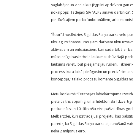
saglabājot un vienlaikus jēgpilni apdzīvotu gan 
nokalpojis. Tādējādi SIA “ALPS ainavu darbnīca”,
piedāvātajiem parka funkcionāliem, arhitektonisk
“Šobrīd noslēdzies Siguldas Raiņa parka velo pum
tiks iegūts finansējums šiem darbiem tiktu uzsākt
aktīvistiem un entuziastiem, kuri sadarbībā ar b
mūsdienīga basketbola laukuma izbūvi šajā park
laukums varētu būt pieejams jau rudenī. Tikmēr k
process, kura laikā pielāgosim un precizēsim atse
koncepcijā,” tālāko procesu komentē Siguldas n
Metu konkursā “Teritorijas labiekārtojuma izveide
pieteica trīs apjomīgi un arhitektoniski līdzvērtīgi 
pasludināts un 10 tūkstošu eiro pašvaldības godal
Melbārzdei, kuri izstrādājuši projektu, kas balst
paredz, ka Siguldas Raiņa parka atjaunošanā vai
nekā 2 miljonus eiro.