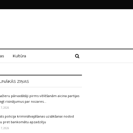
as
Kultūra
UNĀKĀS ZIŅAS
ažieru pārvadātāji pirms vēlēšanām aicina partijas
egt risinājumus par nozares…
 7, 2026
sts policija kriminālvajāšanas uzsākšanai nodod
etu pret bankomātu apzadzēju
 7, 2026