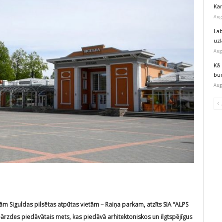
Kar
Aug
Lab
uz
Aug
Kā 
bu
Aug
ām Siguldas pilsētas atpūtas vietām – Raiņa parkam, atzīts SIA “ALPS
bārzdes piedāvātais mets, kas piedāvā arhitektoniskos un ilgtspējīgus