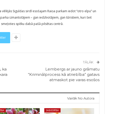
ba vēlējās Siguldas sirdī esošajam Raiņa parkam iedot “otro elpu” un
 parka izmantotājiem – gan iedzīvotājiem, gan tūristiem, kuri šeit
es, smeļoties spēku dabā pašā pilsētas centrā.
itter
TĀLĀK
, ka
Lembergs ar jauno grāmatu
 kara
“Kriminālprocess kā atriebība” gatavs
atmaskot pie varas esošos
Vairāk No Autora
RĪBA
SABIEDRĪBA