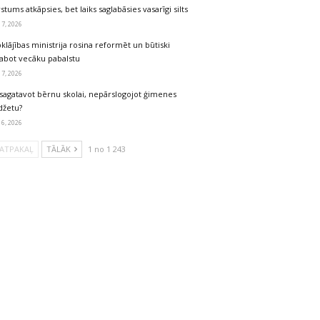
stums atkāpsies, bet laiks saglabāsies vasarīgi silts
 7, 2026
klājības ministrija rosina reformēt un būtiski
labot vecāku pabalstu
 7, 2026
sagatavot bērnu skolai, nepārslogojot ģimenes
džetu?
 6, 2026
ATPAKAĻ
TĀLĀK
1 no 1 243