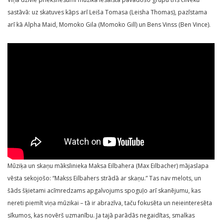
sastāvā: uz skatuves kāps arī Leiša Tomasa (Leisha Thomas), pazīstama
arī kā Alpha Maid, Momoko Gila (Momoko Gill) un Bens Vinss (Ben Vince).
Mūziķa un skaņu mākslinieka Maksa Eilbahera (Max Eilbacher) mājaslapa
vēsta sekojošo: “Makss Eilbahers strādā ar skaņu.” Tas nav melots, un
šāds šķietami acīmredzams apgalvojums spoguļo arī skanējumu, kas
nereti piemīt viņa mūzikai – tā ir abrazīva, taču fokusēta un neieinteresēta
sīkumos, kas novērš uzmanību. Ja tajā parādās negaidītas, smalkas