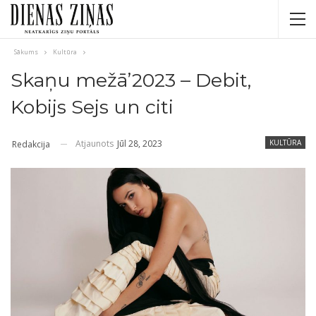
Sākums
Kultūra
Skaņu mežā’2023 – Debit,
Kobijs Sejs un citi
Atjaunots
Jūl 28, 2023
KULTŪRA
Redakcija