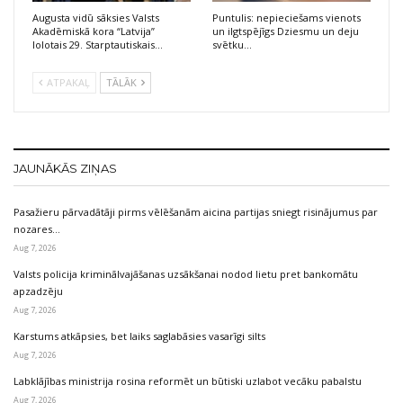
Augusta vidū sāksies Valsts
Puntulis: nepieciešams vienots
Akadēmiskā kora “Latvija”
un ilgtspējīgs Dziesmu un deju
lolotais 29. Starptautiskais…
svētku…
ATPAKAĻ
TĀLĀK
JAUNĀKĀS ZIŅAS
Pasažieru pārvadātāji pirms vēlēšanām aicina partijas sniegt risinājumus par
nozares…
Aug 7, 2026
Valsts policija kriminālvajāšanas uzsākšanai nodod lietu pret bankomātu
apzadzēju
Aug 7, 2026
Karstums atkāpsies, bet laiks saglabāsies vasarīgi silts
Aug 7, 2026
Labklājības ministrija rosina reformēt un būtiski uzlabot vecāku pabalstu
Aug 7, 2026