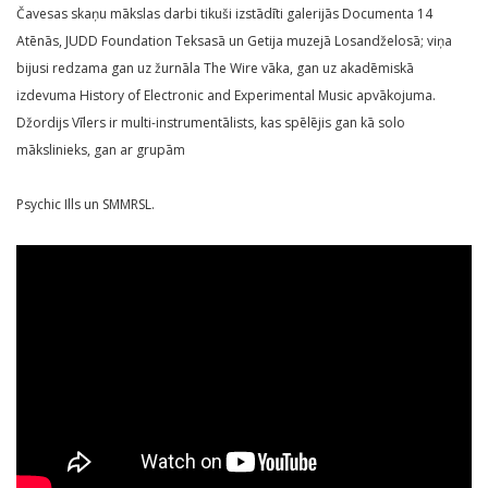
Čavesas skaņu mākslas darbi tikuši izstādīti galerijās Documenta 14
Atēnās, JUDD Foundation Teksasā un Getija muzejā Losandželosā; viņa
bijusi redzama gan uz žurnāla The Wire vāka, gan uz akadēmiskā
izdevuma History of Electronic and Experimental Music apvākojuma.
Džordijs Vīlers ir multi-instrumentālists, kas spēlējis gan kā solo
mākslinieks, gan ar grupām
Psychic Ills un SMMRSL.