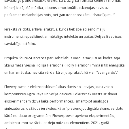
savdabīgu psihoakustisku efektu. [..] Līdzīgi kā Tomasa Kēnera (Thomas
Köner) izolējošā mūzika, albums emocionāli uzskaņojas nevis uz
patīkamas melanholijas nots, bet gan uz nenosakāmu draudīgumu.”
Ieraksts veidots, arhīva ierakstus, kuros tiek spēlēti seno maiju
instrumenti, iepazīstinot ar mākslīgo intelektu un pašas Delijas Beatrisas
savdabīgo estētiku.
Projekta Shure24 ietvaros par Debit labus vārdus sacījusi arī kādreizējā
Skaņu meža viešņa Hollija Herndone (Holly Herndon): “Viņa ir tik enerģiska
un harizmātiska, nav cita vārda, kā viņu aprakstīt, kā vien “avangards”.”
Flowerpower ir elektroniskās mūzikas duets no Latvijas, kuru veido
komponistes Agita Reķe un Sofija Zaiceva. Fokuss tiek vērsts uz skaņu
eksperimentiem dzīvā laika performancēs, izmantojot analogos
sintezatorus, dažādus ierakstus, kā arī pievienojot digitālu skaņu, veidotu
kādā no datorprogrammām. Flowerpower apvieno eksperimentālu,
ambientu improvizāciju ar deju mūzikas elementiem. 2021. gadā