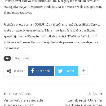
Flowerpower izdeva savu pirmo albumu Margery the Medium, savukārt
2023.gada maijā Flowepower piedalījās Tallinn Music Week, uzstājoties uz
Skaņu meža skatuves.
Festivāla biļetes cena ir 50 EUR, tās ir iespējams iegādāties Biļešu Servisa
kasēs un www.bilesuserviss.lv. Biļete ir derīga trīs festivāla pasākumu
apmeklējumam – 30.septembrī mākslas centrā NOASS un 6.-7.oktobrī
kultūras ēkā Hanzas Perons. Pārējo festivāla pasākumu apmeklējums ir
bez maksas.
Skaņu mežs
Facebook
Twitter
Dalīties
IEPRIEKŠĒJAIS
TĀLĀK
Vai privātmājas iegāde
Lembergs: Ukrainai
kļūst ekskluzīva?
vajadzēja pievienoties