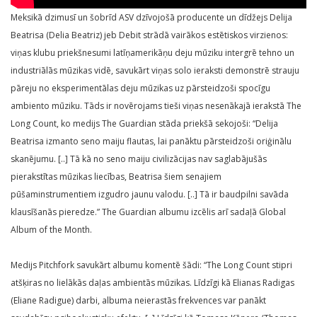
Meksikā dzimusī un šobrīd ASV dzīvojošā producente un dīdžejs Delija
Beatrisa (Delia Beatriz) jeb Debit strādā vairākos estētiskos virzienos:
viņas klubu priekšnesumi latīņamerikāņu deju mūziku intergrē tehno un
industriālās mūzikas vidē, savukārt viņas solo ieraksti demonstrē strauju
pāreju no eksperimentālas deju mūzikas uz pārsteidzoši spocīgu
ambiento mūziku. Tāds ir novērojams tieši viņas nesenākajā ierakstā The
Long Count, ko medijs The Guardian stāda priekšā sekojoši: “Delija
Beatrisa izmanto seno maiju flautas, lai panāktu pārsteidzoši oriģinālu
skanējumu. [..] Tā kā no seno maiju civilizācijas nav saglabājušās
pierakstītas mūzikas liecības, Beatrisa šiem senajiem
pūšaminstrumentiem izgudro jaunu valodu. [..] Tā ir baudpilni savāda
klausīšanās pieredze.” The Guardian albumu izcēlis arī sadaļā Global
Album of the Month.
Medijs Pitchfork savukārt albumu komentē šādi: “The Long Count stipri
atšķiras no lielākās daļas ambientās mūzikas. Līdzīgi kā Elianas Radigas
(Eliane Radigue) darbi, albuma neierastās frekvences var panākt