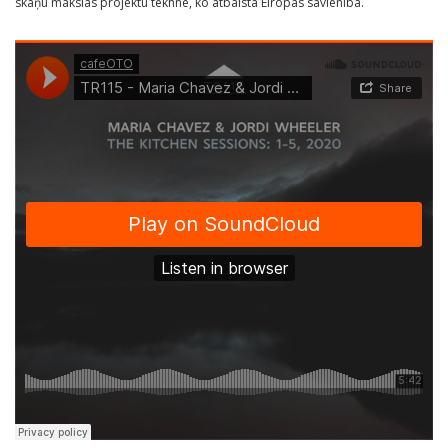
skaņu mākslas projektu tekhnē, ko atbalsta Eiropas savienība.