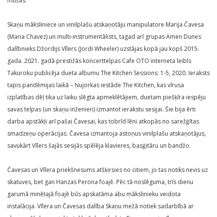
mušas.”
Skaņu māksliniece un vinilplašu atskaņotāju manipulatore Marija Čavesa
(Maria Chavez) un multi-instrumentālists, tagad arī grupas Amen Dunes
dalībnieks Džordijs Vīlers (Jordi Wheeler) uzstājas kopā jau kopš 2015.
gada. 2021. gadā prestižās koncerttelpas Cafe OTO interneta leibls
Takuroku publicēja dueta albumu The Kitchen Sessions: 1-5, 2020. Ieraksts
tapis pandēmijas laikā – Ņujorkas iestāde The Kitchen, kas vīrusa
izplatības dēļ tika uz laiku slēgta apmeklētājiem, duetam piešķīra iespēju
savas telpas (un skaņu inženieri) izmantot ierakstu sesijai. Šie bija ērti
darba apstākļi arī pašai Čavesai, kas tobrīd lēni atkopās no sarežģītas
smadzeņu operācijas. Čavesa izmantoja astoņus vinilplašu atskaņotājus,
savukārt Vīlers šajās sesijās spēlēja klavieres, basģitāru un bandžo.
Čavesas un Vīlera priekšnesums atšķirsies no citiem, jo tas notiks nevis uz
skatuves, bet gan Hanzas Perona foajē. Pēc tā noslēguma, trīs dienu
garumā minētajā foajē būs apskatāma abu mākslinieku veidota
instalācija. Vīlera un Čavesas dalība Skaņu mežā notiek sadarbībā ar