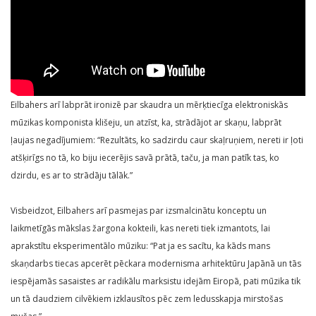
Eilbahers arī labprāt ironizē par skaudra un mērķtiecīga elektroniskās
mūzikas komponista klišeju, un atzīst, ka, strādājot ar skaņu, labprāt
ļaujas negadījumiem: “Rezultāts, ko sadzirdu caur skaļruņiem, nereti ir ļoti
atšķirīgs no tā, ko biju iecerējis savā prātā, taču, ja man patīk tas, ko
dzirdu, es ar to strādāju tālāk.”
Visbeidzot, Eilbahers arī pasmejas par izsmalcinātu konceptu un
laikmetīgās mākslas žargona kokteili, kas nereti tiek izmantots, lai
aprakstītu eksperimentālo mūziku: “Pat ja es sacītu, ka kāds mans
skaņdarbs tiecas apcerēt pēckara modernisma arhitektūru Japānā un tās
iespējamās sasaistes ar radikālu marksistu idejām Eiropā, pati mūzika tik
un tā daudziem cilvēkiem izklausītos pēc zem ledusskapja mirstošas