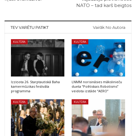
NATO – tad karš beigtos
TEV VARĒTU PATIKT
Vairāk No Autora
KULTŪRA
KULTŪRA
Izziņota 26. Starptautiskā Baha
LNMM norisināsies mākslinieču
kamermūzikas festivāla
dueta “Poētiskais Robotisms”
programma
veidota izstāde “AERO”
KULTŪRA
KULTŪRA