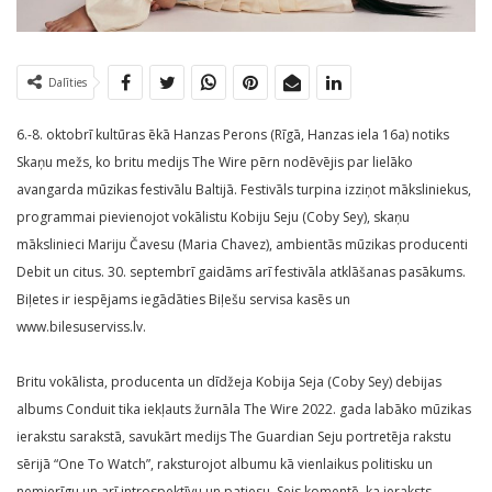
Dalīties
6.-8. oktobrī kultūras ēkā Hanzas Perons (Rīgā, Hanzas iela 16a) notiks
Skaņu mežs, ko britu medijs The Wire pērn nodēvējis par lielāko
avangarda mūzikas festivālu Baltijā. Festivāls turpina izziņot māksliniekus,
programmai pievienojot vokālistu Kobiju Seju (Coby Sey), skaņu
mākslinieci Mariju Čavesu (Maria Chavez), ambientās mūzikas producenti
Debit un citus. 30. septembrī gaidāms arī festivāla atklāšanas pasākums.
Biļetes ir iespējams iegādāties Biļešu servisa kasēs un
www.bilesuserviss.lv.
Britu vokālista, producenta un dīdžeja Kobija Seja (Coby Sey) debijas
albums Conduit tika iekļauts žurnāla The Wire 2022. gada labāko mūzikas
ierakstu sarakstā, savukārt medijs The Guardian Seju portretēja rakstu
sērijā “One To Watch”, raksturojot albumu kā vienlaikus politisku un
nemierīgu un arī introspektīvu un patiesu. Sejs komentē, ka ieraksts