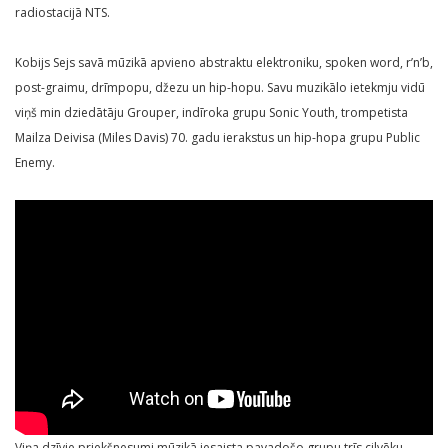
radiostacijā NTS.
Kobijs Sejs savā mūzikā apvieno abstraktu elektroniku, spoken word, r’n’b,
post-graimu, drīmpopu, džezu un hip-hopu. Savu muzikālo ietekmju vidū
viņš min dziedātāju Grouper, indīroka grupu Sonic Youth, trompetista
Mailza Deivisa (Miles Davis) 70. gadu ierakstus un hip-hopa grupu Public
Enemy.
Viņa dzīvie priekšnesumi mūzikā iesaista pavadošo grupu trīs cilvēku