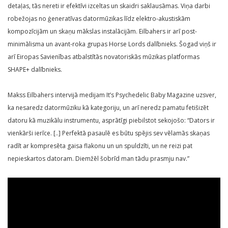
detaļas, tās nereti ir efektīvi izceltas un skaidri saklausāmas. Viņa darbi
robežojas no ģeneratīvas datormūzikas līdz elektro-akustiskām
kompozīcijām un skaņu mākslas instalācijām. Eilbahers ir arī post-
minimālisma un avant-roka grupas Horse Lords dalībnieks. Šogad viņš ir
arī Eiropas Savienības atbalstītās novatoriskās mūzikas platformas
SHAPE+ dalībnieks.
Makss Eilbahers intervijā medijam It’s Psychedelic Baby Magazine uzsver,
ka nesaredz datormūziku kā kategoriju, un arī neredz pamatu fetišizēt
datoru kā muzikālu instrumentu, asprātīgi piebilstot sekojošo: “Dators ir
vienkārši ierīce. [..] Perfektā pasaulē es būtu spējis sev vēlamās skaņas
radīt ar kompresēta gaisa flakonu un un spuldzīti, un ne reizi pat
nepieskartos datoram. Diemžēl šobrīd man tādu prasmju nav.”