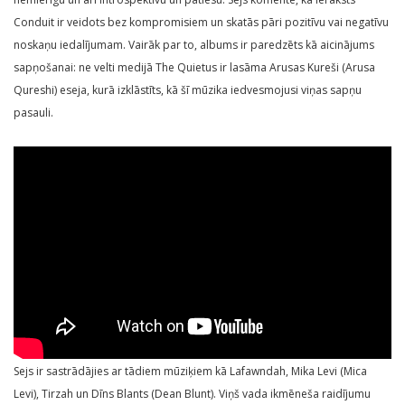
Conduit ir veidots bez kompromisiem un skatās pāri pozitīvu vai negatīvu
noskaņu iedalījumam. Vairāk par to, albums ir paredzēts kā aicinājums
sapņošanai: ne velti medijā The Quietus ir lasāma Arusas Kureši (Arusa
Qureshi) eseja, kurā izklāstīts, kā šī mūzika iedvesmojusi viņas sapņu
pasauli.
Sejs ir sastrādājies ar tādiem mūziķiem kā Lafawndah, Mika Levi (Mica
Levi), Tirzah un Dīns Blants (Dean Blunt). Viņš vada ikmēneša raidījumu