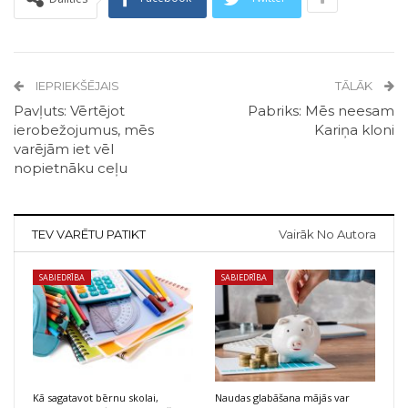
IEPRIEKŠĒJAIS
TĀLĀK
Pavļuts: Vērtējot
Pabriks: Mēs neesam
ierobežojumus, mēs
Kariņa kloni
varējām iet vēl
nopietnāku ceļu
TEV VARĒTU PATIKT
Vairāk No Autora
SABIEDRĪBA
SABIEDRĪBA
Kā sagatavot bērnu skolai,
Naudas glabāšana mājās var