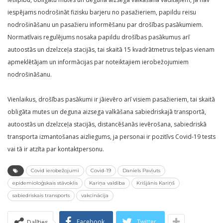
iespējams nodrošināt fizisku barjeru no pasažieriem, papildu reisu
nodrošināšanu un pasažieru informēšanu par drošības pasākumiem.
Normatīvais regulējums nosaka papildu drošības pasākumus arī
autoostās un dzelzceļa stacijās, tai skaitā 15 kvadrātmetrus telpas vienam
apmeklētājam un informācijas par noteiktajiem ierobežojumiem
nodrošināšanu.
Vienlaikus, drošības pasākumi ir jāievēro arī visiem pasažieriem, tai skaitā
obligāta mutes un deguna aizsega valkāšana sabiedriskajā transportā,
autoostās un dzelzceļa stacijās, distancēšanās ievērošana, sabiedriskā
transporta izmantošanas aizliegums, ja personai ir pozitīvs Covid-19 tests
vai tā ir atzīta par kontaktpersonu.
Covid ierobežojumi
Covid-19
Daniels Pavļuts
epidemioloģskais stāvoklis
Kariņa valdība
Krišjānis Kariņš
sabiedriskais transports
vakcinācija
Facebook
Twitter
Dalīties