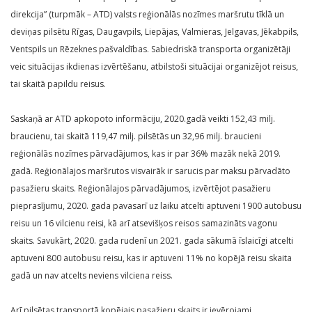
direkcija” (turpmāk – ATD) valsts reģionālās nozīmes maršrutu tīklā un
deviņas pilsētu Rīgas, Daugavpils, Liepājas, Valmieras, Jelgavas, Jēkabpils,
Ventspils un Rēzeknes pašvaldības. Sabiedriskā transporta organizētāji
veic situācijas ikdienas izvērtēšanu, atbilstoši situācijai organizējot reisus,
tai skaitā papildu reisus.
Saskaņā ar ATD apkopoto informāciju, 2020.gadā veikti 152,43 milj.
braucienu, tai skaitā 119,47 milj. pilsētās un 32,96 milj. braucieni
reģionālās nozīmes pārvadājumos, kas ir par 36% mazāk nekā 2019.
gadā. Reģionālajos maršrutos visvairāk ir sarucis par maksu pārvadāto
pasažieru skaits. Reģionālajos pārvadājumos, izvērtējot pasažieru
pieprasījumu, 2020. gada pavasarī uz laiku atcelti aptuveni 1900 autobusu
reisu un 16 vilcienu reisi, kā arī atsevišķos reisos samazināts vagonu
skaits. Savukārt, 2020. gada rudenī un 2021. gada sākumā īslaicīgi atcelti
aptuveni 800 autobusu reisu, kas ir aptuveni 11% no kopējā reisu skaita
gadā un nav atcelts neviens vilciena reiss.
Arī pilsētas transportā kopējais pasažieru skaits ir ievērojami