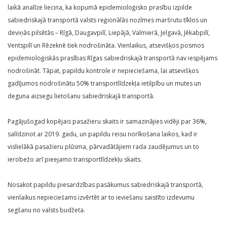
laikā analīze liecina, ka kopumā epidemioloģisko prasību izpilde
sabiedriskajā transportā valsts reģionālās nozīmes maršrutu tīklos un
deviņās pilsētās – Rīgā, Daugavpilī, Liepājā, Valmierā, Jelgavā, Jēkabpilī,
Ventspilī un Rēzeknē tiek nodrošināta. Vienlaikus, atsevišķos posmos
epidemioloģiskās prasības Rīgas sabiedriskajā transportā nav iespējams
nodrošināt. Tāpat, papildu kontrole ir nepieciešama, lai atsevišķos
gadījumos nodrošinātu 50% transportlīdzekļa ietilpību un mutes un
deguna aizsegu lietošanu sabiedriskajā transportā.
Pagājušogad kopējais pasažieru skaits ir samazinājies vidēji par 36%,
salīdzinot ar 2019. gadu, un papildu reisu norīkošana laikos, kad ir
vislielākā pasažieru plūsma, pārvadātājiem rada zaudējumus un to
ierobežo arī pieejamo transportlīdzekļu skaits.
Nosakot papildu piesardzības pasākumus sabiedriskajā transportā,
vienlaikus nepieciešams izvērtēt ar to ieviešanu saistīto izdevumu
segšanu no valsts budžeta.