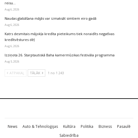
reisu…
Aug 6, 2026
Naudas glabāšana mājās var izmaksāt simtiem eiro gadā
Aug 6, 2026
Katrs desmitais mājokļa kredīta pieteikums tiek noraidīts negatīvas
kredītvēstures dēļ
Aug 6, 2026
Izziņota 26. Starptautiskā Baha kamermūzikas festivāla programma
Aug 5, 2026
ATPAKAĻ
TĀLĀK
1 no 1 243
News
Auto & Tehnoloģijas
Kultūra
Politika
Bizness
Pasaulē
Sabiedrība