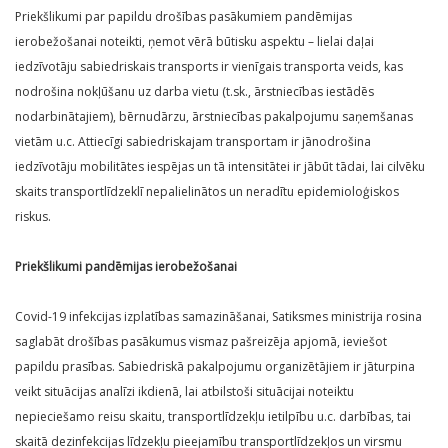
Priekšlikumi par papildu drošības pasākumiem pandēmijas
ierobežošanai noteikti, ņemot vērā būtisku aspektu – lielai daļai
iedzīvotāju sabiedriskais transports ir vienīgais transporta veids, kas
nodrošina nokļūšanu uz darba vietu (t.sk., ārstniecības iestādēs
nodarbinātajiem), bērnudārzu, ārstniecības pakalpojumu saņemšanas
vietām u.c. Attiecīgi sabiedriskajam transportam ir jānodrošina
iedzīvotāju mobilitātes iespējas un tā intensitātei ir jābūt tādai, lai cilvēku
skaits transportlīdzeklī nepalielinātos un neradītu epidemioloģiskos
riskus.
Priekšlikumi pandēmijas ierobežošanai
Covid-19 infekcijas izplatības samazināšanai, Satiksmes ministrija rosina
saglabāt drošības pasākumus vismaz pašreizēja apjomā, ieviešot
papildu prasības. Sabiedriskā pakalpojumu organizētājiem ir jāturpina
veikt situācijas analīzi ikdienā, lai atbilstoši situācijai noteiktu
nepieciešamo reisu skaitu, transportlīdzekļu ietilpību u.c. darbības, tai
skaitā dezinfekcijas līdzekļu pieejamību transportlīdzekļos un virsmu