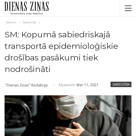
Sākums
Sabiedrība
SM: Kopumā sabiedriskajā
transportā epidemioloģiskie
drošības pasākumi tiek
nodrošināti
Atjaunots
Mar 11, 2021
SABIEDRĪBA
"Dienas Ziņas" Redakcija