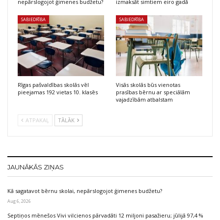
nepārslogojot ģimenes budžetu?
izmaksāt simtiem eiro gadā
SABIEDRĪBA
SABIEDRĪBA
Rīgas pašvaldības skolās vēl
Visās skolās būs vienotas
pieejamas 192 vietas 10. klasēs
prasības bērnu ar speciālām
vajadzībām atbalstam
ATPAKAĻ
TĀLĀK
JAUNĀKĀS ZIŅAS
Kā sagatavot bērnu skolai, nepārslogojot ģimenes budžetu?
Aug 6, 2026
Septiņos mēnešos Vivi vilcienos pārvadāti 12 miljoni pasažieru; jūlijā 97,4 %