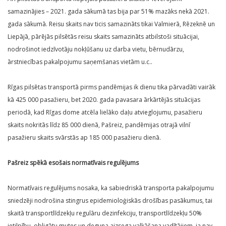
samazinājies – 2021. gada sākumā tas bija par 51% mazāks nekā 2021.
gada sākumā. Reisu skaits nav ticis samazināts tikai Valmierā, Rēzeknē un
Liepājā, pārējās pilsētās reisu skaits samazināts atbilstoši situācijai,
nodrošinot iedzīvotāju nokļūšanu uz darba vietu, bērnudārzu,
ārstniecības pakalpojumu saņemšanas vietām u.c..
Rīgas pilsētas transportā pirms pandēmijas ik dienu tika pārvadāti vairāk
kā 425 000 pasažieru, bet 2020. gada pavasara ārkārtējās situācijas
periodā, kad Rīgas dome atcēla lielāko daļu atvieglojumu, pasažieru
skaits nokritās līdz 85 000 dienā, Pašreiz, pandēmijas otrajā vilnī
pasažieru skaits svārstās ap 185 000 pasažieru dienā.
Pašreiz spēkā esošais normatīvais regulējums
Normatīvais regulējums nosaka, ka sabiedriskā transporta pakalpojumu
sniedzēji nodrošina stingrus epidemioloģiskās drošības pasākumus, tai
skaitā transportlīdzekļu regulāru dezinfekciju, transportlīdzekļu 50%
ietilpību, obligātu mutes un deguna aizsega valkāšana vadītājiem, ja nav