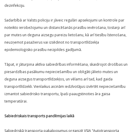
dezinfekciju.
Sadarbībā ar Valsts policiju ir jāveic regulāri apsekojumi un kontrole par
noteikto ierobežojumu un distancēšanās prasību ievērošana, tostarp arī
par mutes un deguna aizsegu pareizu lietošanu, kā arī tiesību īstenošana,
neuzņemot pasažierus vai izsēdinot no transportlīdzekļa
epidemioloģisko prasību neizpildes gadījumā.
Tāpat, ir jāturpina aktīva sabiedrības informēšana, skaidrojot drošības un
piesardzības pasākumu nepieciešamību un obligāti jālieto mutes un
deguna aizsegus transportlīdzekļos, un vēlams arī tad, kad gaida
transportlīdzekli. Vienlaikus aicinām iedzīvotājus izvērtēt nepieciešamību
izmantot sabiedrisko transportu, īpaši paaugstinoties āra gaisa
temperatūrai.
Sabiedriskais transports pandēmijas laikā
Sabiedriskā transporta pakalpojumus organizē VSIA “Autotransporta