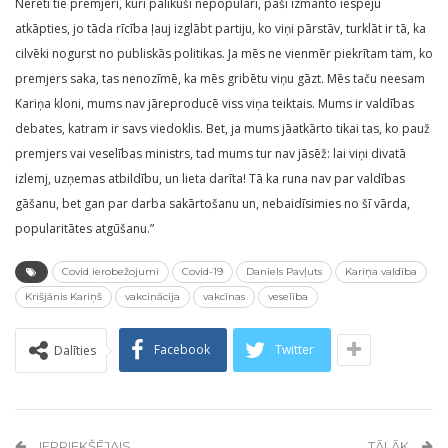
Nereti tie premjeri, kuri palikuši nepopulāri, paši izmanto iespēju
atkāpties, jo tāda rīcība ļauj izglābt partiju, ko viņi pārstāv, turklāt ir tā, ka
cilvēki nogurst no publiskās politikas. Ja mēs ne vienmēr piekrītam tam, ko
premjers saka, tas nenozīmē, ka mēs gribētu viņu gāzt. Mēs taču neesam
Kariņa kloni, mums nav jāreproducē viss viņa teiktais. Mums ir valdības
debates, katram ir savs viedoklis. Bet, ja mums jāatkārto tikai tas, ko pauž
premjers vai veselības ministrs, tad mums tur nav jāsēž: lai viņi divatā
izlemj, uzņemas atbildību, un lieta darīta! Tā ka runa nav par valdības
gāšanu, bet gan par darba sakārtošanu un, nebaidīsimies no šī vārda,
popularitātes atgūšanu.”
Covid ierobežojumi
Covid-19
Daniels Pavļuts
Kariņa valdība
Krišjānis Kariņš
vakcinācija
vakcīnas
veselība
Facebook
Twitter
Dalīties
IEPRIEKŠĒJAIS
TĀLĀK