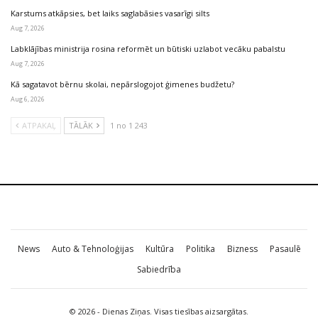
Karstums atkāpsies, bet laiks saglabāsies vasarīgi silts
Aug 7, 2026
Labklājības ministrija rosina reformēt un būtiski uzlabot vecāku pabalstu
Aug 7, 2026
Kā sagatavot bērnu skolai, nepārslogojot ģimenes budžetu?
Aug 6, 2026
ATPAKAĻ
TĀLĀK
1 no 1 243
News
Auto & Tehnoloģijas
Kultūra
Politika
Bizness
Pasaulē
Sabiedrība
© 2026 - Dienas Ziņas. Visas tiesības aizsargātas.