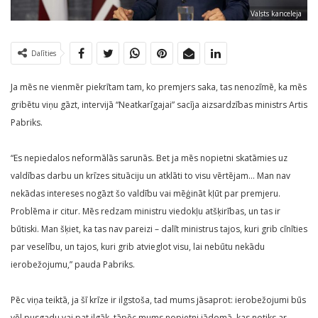
Valsts kanceleja
Dalīties
Ja mēs ne vienmēr piekrītam tam, ko premjers saka, tas nenozīmē, ka mēs
gribētu viņu gāzt, intervijā “Neatkarīgajai” sacīja aizsardzības ministrs Artis
Pabriks.
“Es nepiedalos neformālās sarunās. Bet ja mēs nopietni skatāmies uz
valdības darbu un krīzes situāciju un atklāti to visu vērtējam… Man nav
nekādas intereses nogāzt šo valdību vai mēģināt kļūt par premjeru.
Problēma ir citur. Mēs redzam ministru viedokļu atšķirības, un tas ir
būtiski. Man šķiet, ka tas nav pareizi – dalīt ministrus tajos, kuri grib cīnīties
par veselību, un tajos, kuri grib atvieglot visu, lai nebūtu nekādu
ierobežojumu,” pauda Pabriks.
Pēc viņa teiktā, ja šī krīze ir ilgstoša, tad mums jāsaprot: ierobežojumi būs
vēl pusgadu vai pat ilgāk, tāpēc mums nopietni jādomā, kas notiks ar