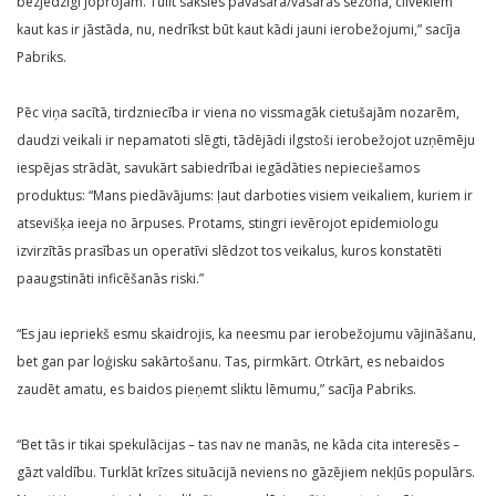
bezjēdzīgi joprojām. Tūlīt sāksies pavasara/vasaras sezona, cilvēkiem
kaut kas ir jāstāda, nu, nedrīkst būt kaut kādi jauni ierobežojumi,” sacīja
Pabriks.
Pēc viņa sacītā, tirdzniecība ir viena no vissmagāk cietušajām nozarēm,
daudzi veikali ir nepamatoti slēgti, tādējādi ilgstoši ierobežojot uzņēmēju
iespējas strādāt, savukārt sabiedrībai iegādāties nepieciešamos
produktus: “Mans piedāvājums: ļaut darboties visiem veikaliem, kuriem ir
atsevišķa ieeja no ārpuses. Protams, stingri ievērojot epidemiologu
izvirzītās prasības un operatīvi slēdzot tos veikalus, kuros konstatēti
paaugstināti inficēšanās riski.”
“Es jau iepriekš esmu skaidrojis, ka neesmu par ierobežojumu vājināšanu,
bet gan par loģisku sakārtošanu. Tas, pirmkārt. Otrkārt, es nebaidos
zaudēt amatu, es baidos pieņemt sliktu lēmumu,” sacīja Pabriks.
“Bet tās ir tikai spekulācijas – tas nav ne manās, ne kāda cita interesēs –
gāzt valdību. Turklāt krīzes situācijā neviens no gāzējiem nekļūs populārs.