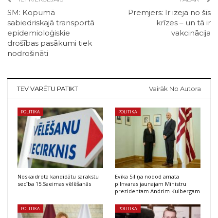
SM: Kopumā
Premjers: Ir izeja no šīs
sabiedriskajā transportā
krīzes – un tā ir
epidemioloģiskie
vakcinācija
drošības pasākumi tiek
nodrošināti
TEV VARĒTU PATIKT
Vairāk No Autora
POLITIKA
POLITIKA
Noskaidrota kandidātu sarakstu
Evika Siliņa nodod amata
secība 15.Saeimas vēlēšanās
pilnvaras jaunajam Ministru
prezidentam Andrim Kulbergam
POLITIKA
POLITIKA