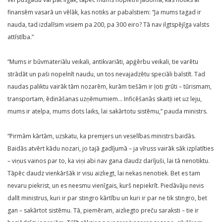
finansēm vasarā un vēlāk, kas notiks ar pabalstiem: “Ja mums tagad ir
nauda, tad izdalīsim visiem pa 200, pa 300 eiro? Tā nav ilgtspējīga valsts
attīstība.”
“Mums ir būvmateriālu veikali, antikvariāti, apģērbu veikali, tie varētu
strādāt un paši nopelnīt naudu, un tos nevajadzētu speciāli balstīt. Tad
naudas paliktu vairāk tām nozarēm, kurām tiešām ir ļoti grūti – tūrismam,
transportam, ēdināšanas uzņēmumiem… Inficēšanās skaitļi iet uz leju,
mums ir atelpa, mums dots laiks, lai sakārtotu sistēmu,” pauda ministrs.
“Pirmām kārtām, uzskatu, ka premjers un veselības ministrs baidās.
Baidās atvērt kādu nozari, jo tajā gadījumā – ja vīruss vairāk sāk izplatīties
– viņus vainos par to, ka viņi abi nav gana daudz darījuši, lai tā nenotiktu.
Tāpēc daudz vienkāršāk ir visu aizliegt, lai nekas nenotiek. Bet es tam
nevaru piekrist, un es neesmu vienīgais, kurš nepiekrīt. Piedāvāju nevis
dalīt ministrus, kuri ir par stingro kārtību un kuri ir par ne tik stingro, bet
gan – sakārtot sistēmu. Tā, piemēram, aizliegto preču saraksti – tie ir