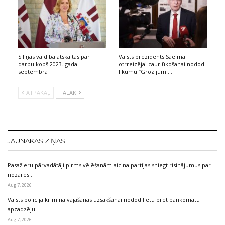
Siliņas valdība atskaitās par
Valsts prezidents Saeimai
darbu kopš 2023. gada
otrreizējai caurlūkošanai nodod
septembra
likumu “Grozījumi…
ATPAKAĻ
TĀLĀK
JAUNĀKĀS ZIŅAS
Pasažieru pārvadātāji pirms vēlēšanām aicina partijas sniegt risinājumus par
nozares…
Aug 7, 2026
Valsts policija kriminālvajāšanas uzsākšanai nodod lietu pret bankomātu
apzadzēju
Aug 7, 2026