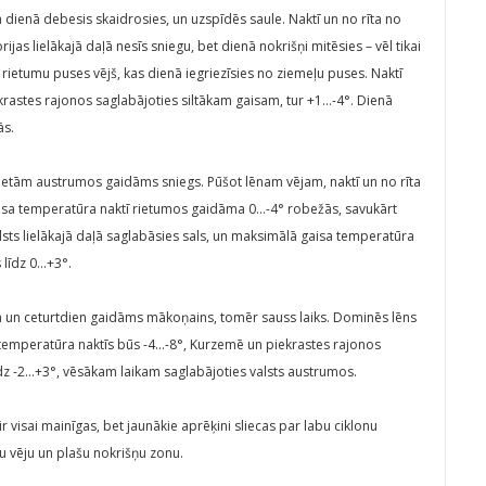
 dienā debesis skaidrosies, un uzspīdēs saule. Naktī un no rīta no
ijas lielākajā daļā nesīs sniegu, bet dienā nokrišņi mitēsies – vēl tikai
rietumu puses vējš, kas dienā iegriezīsies no ziemeļu puses. Naktī
rastes rajonos saglabājoties siltākam gaisam, tur +1…-4°. Dienā
ās.
 vietām austrumos gaidāms sniegs. Pūšot lēnam vējam, naktī un no rīta
aisa temperatūra naktī rietumos gaidāma 0…-4° robežās, savukārt
alsts lielākajā daļā saglabāsies sals, un maksimālā gaisa temperatūra
 līdz 0…+3°.
ien un ceturtdien gaidāms mākoņains, tomēr sauss laiks. Dominēs lēns
 temperatūra naktīs būs -4…-8°, Kurzemē un piekrastes rajonos
līdz -2…+3°, vēsākam laikam saglabājoties valsts austrumos.
isai mainīgas, bet jaunākie aprēķini sliecas par labu ciklonu
nu vēju un plašu nokrišņu zonu.