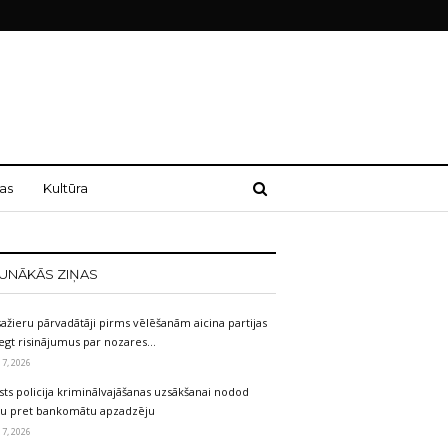
as
Kultūra
UNĀKĀS ZIŅAS
ažieru pārvadātāji pirms vēlēšanām aicina partijas
egt risinājumus par nozares…
 7, 2026
sts policija kriminālvajāšanas uzsākšanai nodod
etu pret bankomātu apzadzēju
 7, 2026