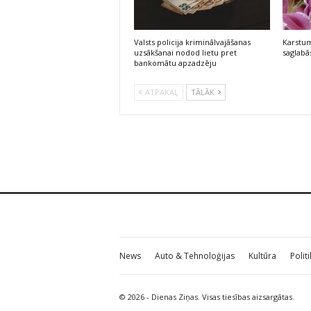
Valsts policija kriminālvajāšanas
Karstum
uzsākšanai nodod lietu pret
saglabās
bankomātu apzadzēju
ATPAKAĻ
TĀLĀK
News
Auto & Tehnoloģijas
Kultūra
Polit
© 2026 - Dienas Ziņas. Visas tiesības aizsargātas.