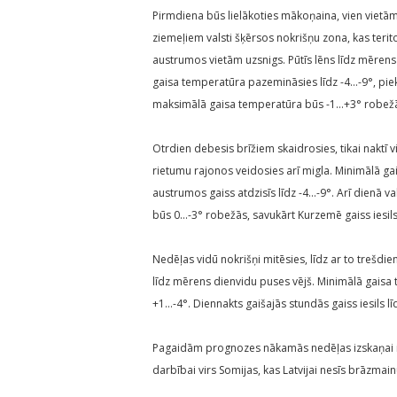
Pirmdiena būs lielākoties mākoņaina, vien vietām
ziemeļiem valsti šķērsos nokrišņu zona, kas teritor
austrumos vietām uzsnigs. Pūtīs lēns līdz mērens 
gaisa temperatūra pazemināsies līdz -4…-9°, piek
maksimālā gaisa temperatūra būs -1…+3° robež
Otrdien debesis brīžiem skaidrosies, tikai naktī
rietumu rajonos veidosies arī migla. Minimālā g
austrumos gaiss atdzisīs līdz -4…-9°. Arī dienā v
būs 0…-3° robežās, savukārt Kurzemē gaiss iesils
Nedēļas vidū nokrišņi mitēsies, līdz ar to trešd
līdz mērens dienvidu puses vējš. Minimālā gaisa
+1…-4°. Diennakts gaišajās stundās gaiss iesils 
Pagaidām prognozes nākamās nedēļas izskaņai ir v
darbībai virs Somijas, kas Latvijai nesīs brāzmai