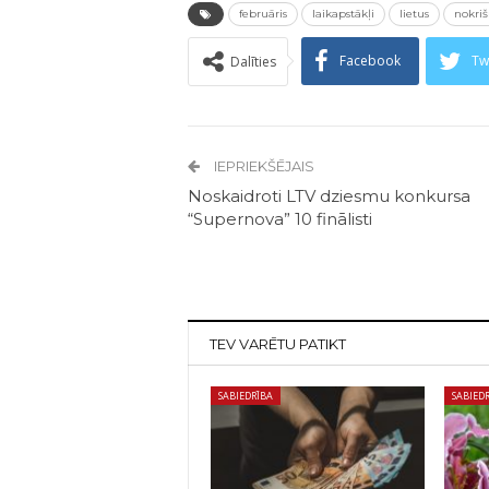
februāris
laikapstākļi
lietus
nokriš
Facebook
Tw
Dalīties
IEPRIEKŠĒJAIS
Noskaidroti LTV dziesmu konkursa
“Supernova” 10 finālisti
TEV VARĒTU PATIKT
SABIEDRĪBA
SABIED