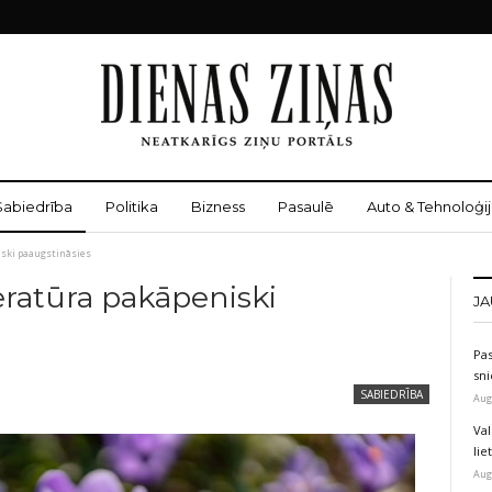
Sabiedrība
Politika
Bizness
Pasaulē
Auto & Tehnoloģij
iski paaugstināsies
ratūra pakāpeniski
JA
Pas
sni
SABIEDRĪBA
Aug
Val
li
Aug