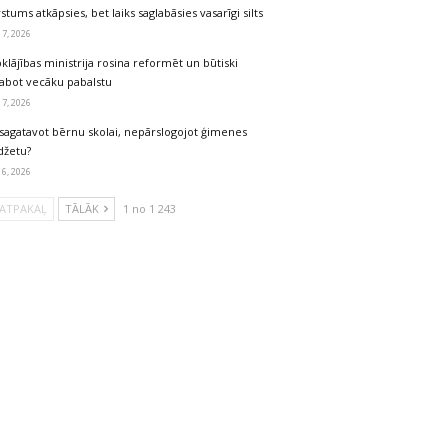
stums atkāpsies, bet laiks saglabāsies vasarīgi silts
 7, 2026
klājības ministrija rosina reformēt un būtiski
labot vecāku pabalstu
 7, 2026
sagatavot bērnu skolai, nepārslogojot ģimenes
džetu?
 6, 2026
ATPAKAĻ
TĀLĀK
1 no 1 243