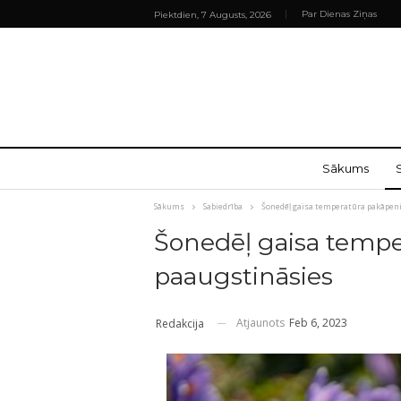
Par Dienas Ziņas
Piektdien, 7 Augusts, 2026
Sākums
Sākums
Sabiedrība
Šonedēļ gaisa temperatūra pakāpen
Šonedēļ gaisa tempe
paaugstināsies
Atjaunots
Feb 6, 2023
Redakcija