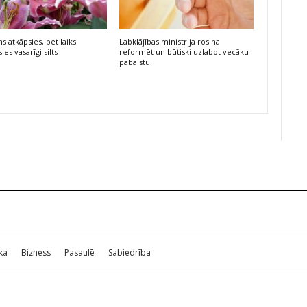
s atkāpsies, bet laiks
Labklājības ministrija rosina
ies vasarīgi silts
reformēt un būtiski uzlabot vecāku
pabalstu
ika
Bizness
Pasaulē
Sabiedrība