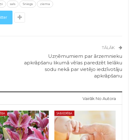
ņi
sals
Sniegs
ziema
itter
TĀLĀK
Uzņēmumiem par ārzemnieku
apkrāpšanu likumā vēlas paredzēt lielāku
sodu nekā par vietējo iedzīvotāju
apkrāpšanu
Vairāk No Autora
RĪBA
SABIEDRĪBA