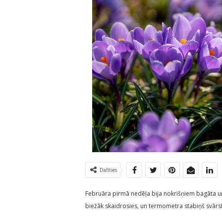
Dalīties
Februāra pirmā nedēļa bija nokrišņiem bagāta un
biežāk skaidrosies, un termometra stabiņš svārstī