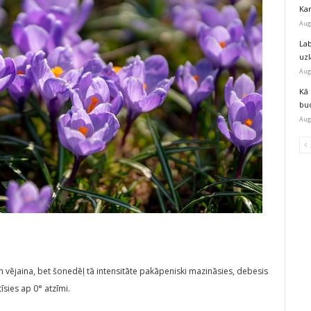
Kar
Aug
Lab
uz
Aug
Kā 
bu
Aug
 vējaina, bet šonedēļ tā intensitāte pakāpeniski mazināsies, debesis
sies ap 0° atzīmi.