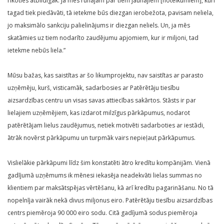
rīkoties atbildīgāk. Ja mēs runājam par tiem jaunajiem [noteikumiem], kuri
tagad tiek piedāvāti, tā ietekme būs diezgan ierobežota, pavisam neliela,
jo maksimālo sankciju palielinājums ir diezgan neliels. Un, ja mēs
skatāmies uz tiem nodarīto zaudējumu apjomiem, kur ir miljoni, tad
ietekme nebūs liela.”
Mūsu bažas, kas saistītas ar šo likumprojektu, nav saistītas ar parasto
uzņēmēju, kurš, visticamāk, sadarbosies ar Patērētāju tiesību
aizsardzības centru un visas savas attiecības sakārtos. Stāsts ir par
lielajiem uzņēmējiem, kas izdarot milzīgus pārkāpumus, nodarot
patērētājam lielus zaudējumus, netiek motivēti sadarboties ar iestādi,
ātrāk novērst pārkāpumu un turpmāk vairs nepieļaut pārkāpumus.
Vislielākie pārkāpumi līdz šim konstatēti ātro kredītu kompānijām. Vienā
gadījumā uzņēmums ik mēnesi iekasēja neadekvāti lielas summas no
klientiem par maksātspējas vērtēšanu, kā arī kredītu pagarināšanu. No tā
nopelnīja vairāk nekā divus miljonus eiro. Patērētāju tiesību aizsardzības
centrs piemēroja 90 000 eiro sodu. Citā gadījumā sodus piemēroja