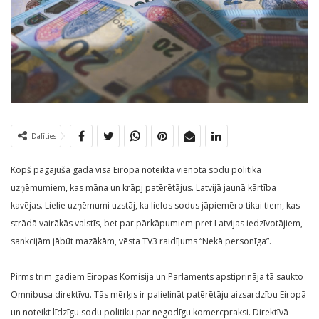
Dalīties
Kopš pagājušā gada visā Eiropā noteikta vienota sodu politika
uzņēmumiem, kas māna un krāpj patērētājus. Latvijā jaunā kārtība
kavējas. Lielie uzņēmumi uzstāj, ka lielos sodus jāpiemēro tikai tiem, kas
strādā vairākās valstīs, bet par pārkāpumiem pret Latvijas iedzīvotājiem,
sankcijām jābūt mazākām, vēsta TV3 raidījums “Nekā personīga”.
Pirms trim gadiem Eiropas Komisija un Parlaments apstiprināja tā saukto
Omnibusa direktīvu. Tās mērķis ir palielināt patērētāju aizsardzību Eiropā
un noteikt līdzīgu sodu politiku par negodīgu komercpraksi. Direktīvā