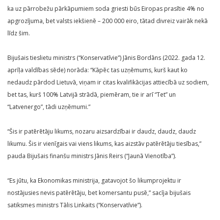
ka uz pārrobežu pārkāpumiem soda griesti būs Eiropas prasītie 4% no
apgrozījuma, bet valsts iekšienē – 200 000 eiro, tātad divreiz vairāk nekā
līdz šim.
Bijušais tieslietu ministrs (“Konservatīvie”) Jānis Bordāns (2022. gada 12.
aprīļa valdības sēde) norāda: “Kāpēc tas uzņēmums, kurš kaut ko
nedaudz pārdod Lietuvā, viņam ir citas kvalifikācijas attiecībā uz sodiem,
bet tas, kurš 100% Latvijā strādā, piemēram, tie ir arī “Tet” un
“Latvenergo”, tādi uzņēmumi.”
“Šis ir patērētāju likums, nozaru aizsardzībai ir daudz, daudz, daudz
likumu. Šis ir vienīgais vai viens likums, kas aizstāv patērētāju tiesības,”
pauda Bijušais finanšu ministrs Jānis Reirs (“Jaunā Vienotība”).
“Es jūtu, ka Ekonomikas ministrija, gatavojot šo likumprojektu ir
nostājusies nevis patērētāju, bet komersantu pusē,” sacīja bijušais
satiksmes ministrs Tālis Linkaits (“Konservatīvie”).