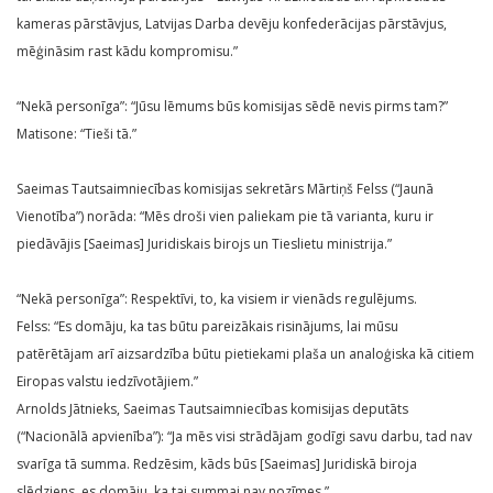
kameras pārstāvjus, Latvijas Darba devēju konfederācijas pārstāvjus,
mēģināsim rast kādu kompromisu.”
“Nekā personīga”: “Jūsu lēmums būs komisijas sēdē nevis pirms tam?”
Matisone: “Tieši tā.”
Saeimas Tautsaimniecības komisijas sekretārs Mārtiņš Felss (“Jaunā
Vienotība”) norāda: “Mēs droši vien paliekam pie tā varianta, kuru ir
piedāvājis [Saeimas] Juridiskais birojs un Tieslietu ministrija.”
“Nekā personīga”: Respektīvi, to, ka visiem ir vienāds regulējums.
Felss: “Es domāju, ka tas būtu pareizākais risinājums, lai mūsu
patērētājam arī aizsardzība būtu pietiekami plaša un analoģiska kā citiem
Eiropas valstu iedzīvotājiem.”
Arnolds Jātnieks, Saeimas Tautsaimniecības komisijas deputāts
(“Nacionālā apvienība”): “Ja mēs visi strādājam godīgi savu darbu, tad nav
svarīga tā summa. Redzēsim, kāds būs [Saeimas] Juridiskā biroja
slēdziens, es domāju, ka tai summai nav nozīmes.”