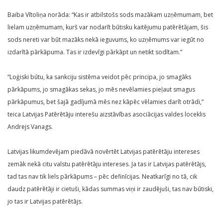
Baiba Vītoliņa norāda: “Kas ir atbilstošs sods mazākam uzņēmumam, bet
lielam uzņēmumam, kurš var nodarīt būtisku kaitējumu patērētājam, šis
sods nereti var būt mazāks nekā ieguvums, ko uzņēmums var iegūt no
izdarītā pārkāpuma. Tas ir izdevīgi pārkāpt un netikt sodītam.”
“Loģiski būtu, ka sankciju sistēma veidot pēc principa, jo smagāks
pārkāpums, jo smagākas sekas, jo mēs nevēlamies pieļaut smagus
pārkāpumus, bet šajā gadījumā mēs nez kāpēc vēlamies darīt otrādi,”
teica Latvijas Patērētāju interešu aizstāvības asociācijas valdes loceklis
Andrejs Vanags.
Latvijas likumdevējam piedāvā novērtēt Latvijas patērētāju intereses
zemāk nekā citu valstu patērētāju intereses. Ja tas ir Latvijas patērētājs,
tad tas nav tik liels pārkāpums – pēc definīcijas. Neatkarīgi no tā, cik
daudz patērētāji ir cietuši, kādas summas viņi ir zaudējuši, tas nav būtiski,
jo tas ir Latvijas patērētājs.