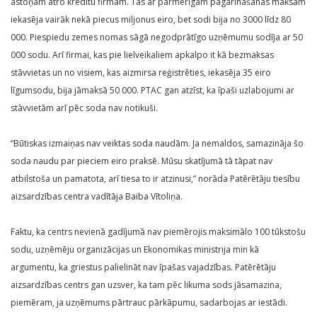
astoņām ātro kredītu firmām. Tās ar pārmērīgām pagarināšanas maksām
iekasēja vairāk nekā piecus miljonus eiro, bet sodi bija no 3000 līdz 80
000. Piespiedu zemes nomas sāgā negodprātīgo uzņēmumu sodīja ar 50
000 sodu. Arī firmai, kas pie lielveikaliem apkalpo it kā bezmaksas
stāvvietas un no visiem, kas aizmirsa reģistrēties, iekasēja 35 eiro
līgumsodu, bija jāmaksā 50 000. PTAC gan atzīst, ka īpaši uzlabojumi ar
stāvvietām arī pēc soda nav notikuši.
“Būtiskas izmaiņas nav veiktas soda naudām. Ja nemaldos, samazināja šo
soda naudu par pieciem eiro praksē. Mūsu skatījumā tā tāpat nav
atbilstoša un pamatota, arī tiesa to ir atzinusi,” norāda Patērētāju tiesību
aizsardzības centra vadītāja Baiba Vītoliņa.
Faktu, ka centrs nevienā gadījumā nav piemērojis maksimālo 100 tūkstošu
sodu, uzņēmēju organizācijas un Ekonomikas ministrija min kā
argumentu, ka griestus palielināt nav īpašas vajadzības. Patērētāju
aizsardzības centrs gan uzsver, ka tam pēc likuma sods jāsamazina,
piemēram, ja uzņēmums pārtrauc pārkāpumu, sadarbojas ar iestādi.