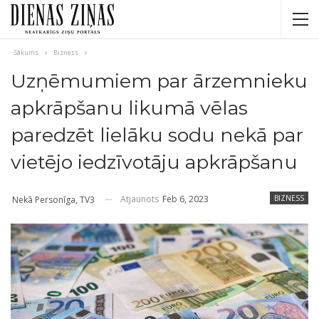
Sākums
Bizness
Uzņēmumiem par ārzemnieku
apkrāpšanu likumā vēlas
paredzēt lielāku sodu nekā par
vietējo iedzīvotāju apkrāpšanu
Atjaunots
Feb 6, 2023
BIZNESS
Nekā Personīga, TV3