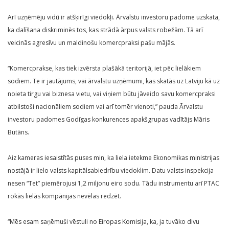
Arī uzņēmēju vidū ir atšķirīgi viedokļi. Ārvalstu investoru padome uzskata,
ka dalīšana diskriminēs tos, kas strādā ārpus valsts robežām. Tā arī
veicinās agresīvu un maldinošu komercpraksi pašu mājās.
“Komercprakse, kas tiek izvērsta plašākā teritorijā, iet pēc lielākiem
sodiem. Te ir jautājums, vai ārvalstu uzņēmumi, kas skatās uz Latviju kā uz
noieta tirgu vai biznesa vietu, vai viņiem būtu jāveido savu komercpraksi
atbilstoši nacionāliem sodiem vai arī tomēr vienoti,” pauda Ārvalstu
investoru padomes Godīgas konkurences apakšgrupas vadītājs Māris
Butāns.
Aiz kameras iesaistītās puses min, ka liela ietekme Ekonomikas ministrijas
nostājā ir lielo valsts kapitālsabiedrību viedoklim. Datu valsts inspekcija
nesen “Tet” piemērojusi 1,2 miljonu eiro sodu. Tādu instrumentu arī PTAC
rokās lielās kompānijas nevēlas redzēt.
“Mēs esam saņēmuši vēstuli no Eiropas Komisija, ka, ja tuvāko divu