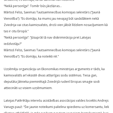
“Nekā personīga”: Tomēr būs jāizšķiras…
Mārtiņš Felss, Saeimas Tautsaimniecības komisijas sekretārs (“Jaunā
Vienotība”): “Es domāju, ka mums jau nevajag būt savādākiem nekā
Zviedrija vai citas kaimiņvalstis, droši vien jābūt līdzīiem nosacījumiem kā
tas ir citu Eiropā.”
“Nekā personīga”: “Jūsuprāt tā nav diskriminācija pret Latvijas
iedzīvotāju?”
Mārtiņš Felss, Saeimas Tautsaimniecības komisijas sekretārs (“Jaunā
Vienotība”): “Es domāju, ka noteikti nē.”
Uzņēmēju organizāciju un Ekonomikas ministrijas arguments ir tāds, ka
kaimiņvalstīs arī eksistē divas atšķirīgas sodu sistēmas. Tiesa gan,
deputāta Jātnieka pieminētajā Zviedrijā rudenī Eiropas smagie sodi
attiecināti uz visiem uzņēmumiem.
Latvijas Patērētāju interešu aizstāvības asociācijas valdes loceklis Andrejs
Vanags pauž: “Šie jaunie noteikumi palielina spiedienu uz komersantu, liek