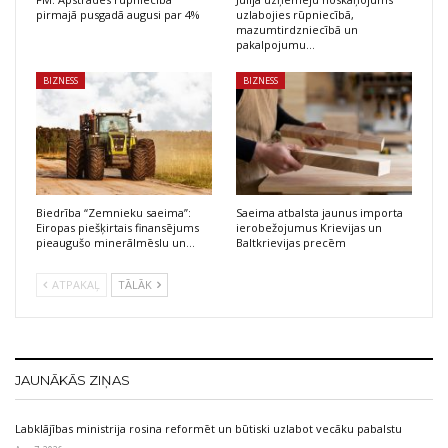
pirmajā pusgadā augusi par 4%
uzlabojies rūpniecībā,
mazumtirdzniecībā un
pakalpojumu…
BIZNESS
BIZNESS
Biedrība “Zemnieku saeima”:
Saeima atbalsta jaunus importa
Eiropas piešķirtais finansējums
ierobežojumus Krievijas un
pieaugušo minerālmēslu un…
Baltkrievijas precēm
ATPAKAĻ
TĀLĀK
JAUNĀKĀS ZIŅAS
Labklājības ministrija rosina reformēt un būtiski uzlabot vecāku pabalstu