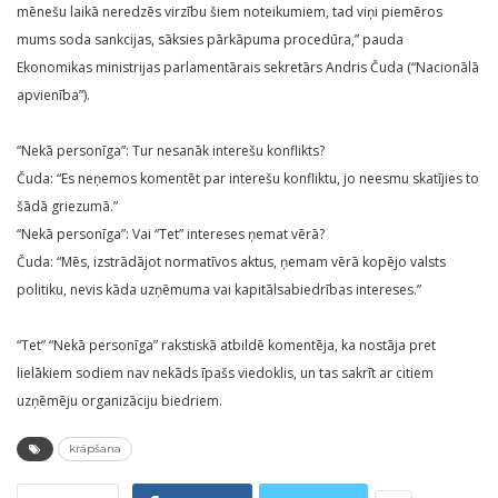
mēnešu laikā neredzēs virzību šiem noteikumiem, tad viņi piemēros
mums soda sankcijas, sāksies pārkāpuma procedūra,” pauda
Ekonomikas ministrijas parlamentārais sekretārs Andris Čuda (“Nacionālā
apvienība”).
“Nekā personīga”: Tur nesanāk interešu konflikts?
Čuda: “Es neņemos komentēt par interešu konfliktu, jo neesmu skatījies to
šādā griezumā.”
“Nekā personīga”: Vai “Tet” intereses ņemat vērā?
Čuda: “Mēs, izstrādājot normatīvos aktus, ņemam vērā kopējo valsts
politiku, nevis kāda uzņēmuma vai kapitālsabiedrības intereses.”
“Tet” “Nekā personīga” rakstiskā atbildē komentēja, ka nostāja pret
lielākiem sodiem nav nekāds īpašs viedoklis, un tas sakrīt ar citiem
uzņēmēju organizāciju biedriem.
krāpšana