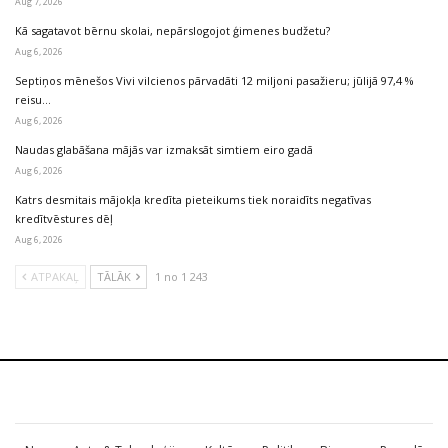
Aug 7, 2026
Kā sagatavot bērnu skolai, nepārslogojot ģimenes budžetu?
Aug 6, 2026
Septiņos mēnešos Vivi vilcienos pārvadāti 12 miljoni pasažieru; jūlijā 97,4 %
reisu…
Aug 6, 2026
Naudas glabāšana mājās var izmaksāt simtiem eiro gadā
Aug 6, 2026
Katrs desmitais mājokļa kredīta pieteikums tiek noraidīts negatīvas
kredītvēstures dēļ
Aug 6, 2026
ATPAKAĻ
TĀLĀK
1 no 1 243