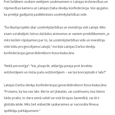
Pret lielākiem sodiem vietējiem uzņēmumiem ir Latvijas tirdzniecības un
rūpniecības kamera un Latvijas Daba devēju konfederācija. Viņi apgalvo,
ka pretējā gadījumā pasliktināsies uzņēmējdarbības vide.
“Šis likumprojekts skar uzņēmējdarbības un investīciju vidi Latvijā. Mēs
esam uzrakstījuši četrus dažādus atzinumus ar saviem priekšlikumiem, jo
mēs tiešām rūpējamies par to, lai uzņēmējdarbības vide un investīciju
vide būtu prognozējama Latvijā,” norāda Latvijas Darba devēju
konfederācijas ģenerāldirektore Ilona Kiukucāne.
“Nekā personīga”: “Vai, jūsuprāt, atšķirīga pieeja pret ārvalstu
iedzīvotājiem un mūsu pašu iedzīvotājiem – vai tas konceptuāli ir labi?”
Latvijas Darba devēju konfederācijas ģenerāldirektore Ilona Kiukucāne:
“Protams, ka tas nav labi. Bet te arī jāskatās, vai uzņēmums, kas īsteno
šādu praksi, to dara vienā valstī vai visā Eiropas Savienībā, vai tā ir
globāla ķēde. Mēs šeit visbiežāk saskaramies ar nacionāla līmeņa
spēlētāju pārkāpumiem.”