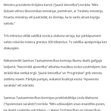
Ministru prezidents Krišjānis Kariņš (“Jaunā Vienotība”) norāda: “Mēs
lūdzam vēlreiz Ekonomikas ministrijai, piemēram, ar Tieslietu ministriju,
Finanšu ministriju vēl pastrādāt, es domāju, ka te varēs atrast kopīgu
valodu.”
Trīs mēnešus vēlāk valdībā nonāca izlabota versija, kur pārkāpumiem
valsts robežās noteica griestus 300 tūkstošus. To valdība apstiprināja bez
diskusijām.
Nākamnedēļ Saeimas Tautsaimniecības komisija likumu skatīs galīgajā
lasījumā. “Nacionālā apvienība” atbalsta mazākus sodus uzņēmējiem, kas
strādā tikai vietējā tirgū. “Jaunā Vienotība” un “Progresīvie” grib vienotu
sistēmu visiem. Pārējās partijas, ieskaitot koalīcijā esošo “Apvienoto
sarakstu” vēl svārstās.
Saeimas Tautsaimniecības komisijas priekšsēdētāja Linda Matisone
(“Apvienotais saraksts”) norāda: “Mēs uzklausījām visas iesaistītās puses,
tai skaitā uzņēmēju pārstāvjus – Latvijas Tirdzniecības un rūpniecības