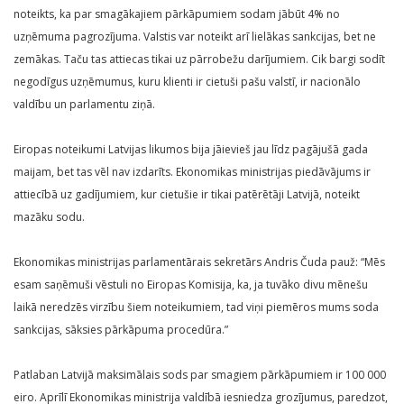
noteikts, ka par smagākajiem pārkāpumiem sodam jābūt 4% no
uzņēmuma pagrozījuma. Valstis var noteikt arī lielākas sankcijas, bet ne
zemākas. Taču tas attiecas tikai uz pārrobežu darījumiem. Cik bargi sodīt
negodīgus uzņēmumus, kuru klienti ir cietuši pašu valstī, ir nacionālo
valdību un parlamentu ziņā.
Eiropas noteikumi Latvijas likumos bija jāievieš jau līdz pagājušā gada
maijam, bet tas vēl nav izdarīts. Ekonomikas ministrijas piedāvājums ir
attiecībā uz gadījumiem, kur cietušie ir tikai patērētāji Latvijā, noteikt
mazāku sodu.
Ekonomikas ministrijas parlamentārais sekretārs Andris Čuda pauž: “Mēs
esam saņēmuši vēstuli no Eiropas Komisija, ka, ja tuvāko divu mēnešu
laikā neredzēs virzību šiem noteikumiem, tad viņi piemēros mums soda
sankcijas, sāksies pārkāpuma procedūra.”
Patlaban Latvijā maksimālais sods par smagiem pārkāpumiem ir 100 000
eiro. Aprīlī Ekonomikas ministrija valdībā iesniedza grozījumus, paredzot,