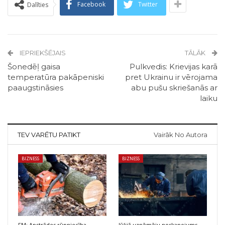
Facebook
Twitter
Dalīties
IEPRIEKŠĒJAIS
TĀLĀK
Šonedēļ gaisa
Pulkvedis: Krievijas karā
temperatūra pakāpeniski
pret Ukrainu ir vērojama
paaugstināsies
abu pušu skriešanās ar
laiku
TEV VARĒTU PATIKT
Vairāk No Autora
BIZNESS
BIZNESS
FM: Apstrādes rūpniecība
Jūlijā uzņēmēju noskaņojums