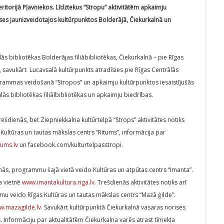
ritorijā Pļavniekos. Līdztekus “Stropu” aktivitātēm apkaimju
es jaunizveidotajos kultūrpunktos Bolderājā, Čiekurkalnā un
ās bibliotēkas Bolderājas filiābibliotēkas, Čiekurkalnā – pie Rīgas
s, savukārt Lucavsalā kultūrpunkts atradīsies pie Rīgas Centrālās
rammas veidošanā “Stropos” un apkaimju kultūrpunktos iesaistījušās
lās bibliotēkas filiālbibliotēkas un apkaimju biedrības.
ešdienās, bet Ziepniekkalna kultūrtelpā “Strops” aktivitātes notiks
ltūras un tautas mākslas centrs “Ritums”, informācija par
ums.lv
un facebook.com/kulturtelpasstropi.
enās, programmu šajā vietā veido Kultūras un atpūtas centrs “Imanta”.
a vietnē
www.imantakultura.riga.lv
. Trešdienās aktivitātes notiks arī
mu veido Rīgas Kultūras un tautas mākslas centrs “Mazā ģilde”.
.mazagilde.lv
. Savukārt kultūrpunktā Čiekurkalnā vasaras norises
s. Informāciju par aktualitātēm Čiekurkalna varēs atrast tīmekļa