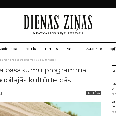
Sabiedrība
Politika
Bizness
Pasaulē
Auto & Tehnoloģij
mma risināsies arī Rīgas mobilajās kultūrtelpās
īga pasākumu programma
JA
mobilajās kultūrtelpās
Pas
sni
21
KULTŪRA
Aug
Val
li
Aug