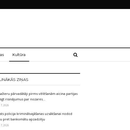
as
Kultūra
UNĀKĀS ZIŅAS
ažieru pārvadātāji pirms vēlēšanām aicina partijas
egt risinājumus par nozares…
 7, 2026
sts policija kriminālvajāšanas uzsākšanai nodod
etu pret bankomātu apzadzēju
 7, 2026