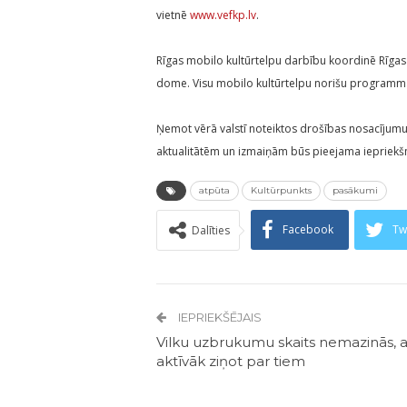
vietnē
www.vefkp.lv
.
Rīgas mobilo kultūrtelpu darbību koordinē Rīgas 
dome. Visu mobilo kultūrtelpu norišu programma
Ņemot vērā valstī noteiktos drošības nosacījum
aktualitātēm un izmaiņām būs pieejama iepriekšm
atpūta
Kultūrpunkts
pasākumi
Facebook
Tw
Dalīties
IEPRIEKŠĒJAIS
Vilku uzbrukumu skaits nemazinās, a
aktīvāk ziņot par tiem