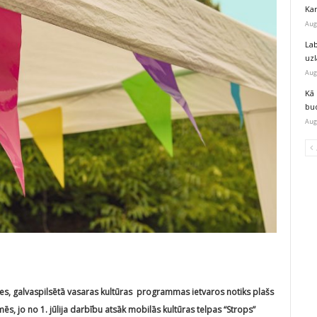
Kar
Aug
Lab
uz
Aug
Kā 
bu
Aug
ātes, galvaspilsētā vasaras kultūras programmas ietvaros notiks plašs
ēs, jo no 1. jūlija darbību atsāk mobilās kultūras telpas “Strops”