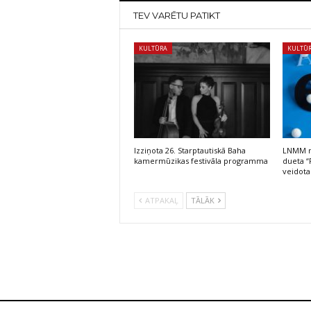
TEV VARĒTU PATIKT
KULTŪRA
KULTŪ
Izziņota 26. Starptautiskā Baha
LNMM no
kamermūzikas festivāla programma
dueta “
veidota
ATPAKAĻ
TĀLĀK