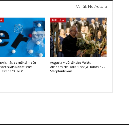
Vairāk No Autora
RA
KULTŪRA
risināsies mākslinieču
Augusta vidū sāksies Valsts
Poētiskais Robotisms”
Akadēmiskā kora “Latvija” lolotais 29.
 izstāde “AERO”
Starptautiskais…