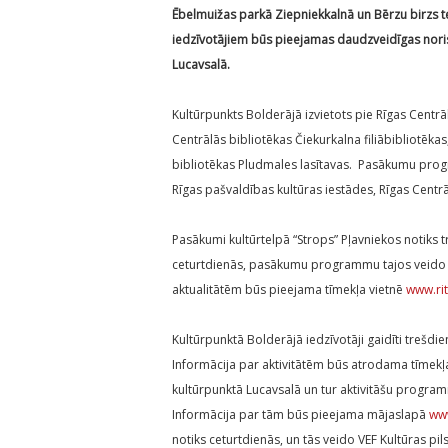
Ēbelmuižas parkā Ziepniekkalnā un Bērzu birzs te
iedzīvotājiem būs pieejamas daudzveidīgas noris
Lucavsalā.
Kultūrpunkts Bolderājā izvietots pie Rīgas Centrāl
Centrālās bibliotēkas Čiekurkalna filiābibliotēka
bibliotēkas Pludmales lasītavas. Pasākumu prog
Rīgas pašvaldības kultūras iestādes, Rīgas Centrā
Pasākumi kultūrtelpā “Strops” Pļavniekos notiks tr
ceturtdienās, pasākumu programmu tajos veido Ku
aktualitātēm būs pieejama tīmekļa vietnē
www.rit
Kultūrpunktā Bolderājā iedzīvotāji gaidīti trešdi
Informācija par aktivitātēm būs atrodama tīmekļ
kultūrpunktā Lucavsalā un tur aktivitāšu program
Informācija par tām būs pieejama mājaslapā
www
notiks ceturtdienās, un tās veido VEF Kultūras pil