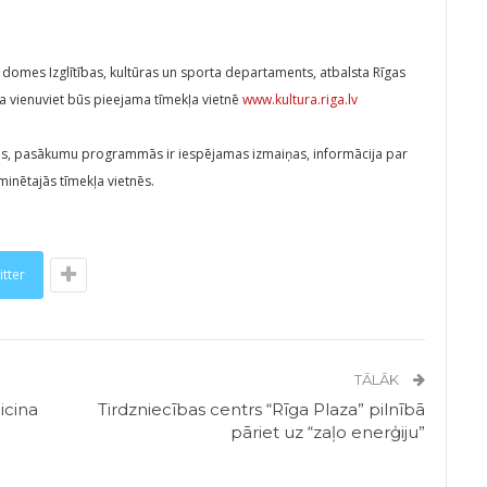
domes Izglītības, kultūras un sporta departaments, atbalsta Rīgas
 vienuviet būs pieejama tīmekļa vietnē
www.kultura.riga.lv
us, pasākumu programmās ir iespējamas izmaiņas, informācija par
inētajās tīmekļa vietnēs.
itter
TĀLĀK
icina
Tirdzniecības centrs “Rīga Plaza” pilnībā
pāriet uz “zaļo enerģiju”