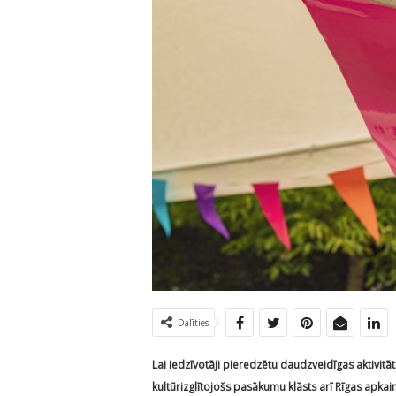
Dalīties
Lai iedzīvotāji pieredzētu daudzveidīgas aktivit
kultūrizglītojošs pasākumu klāsts arī Rīgas apkaim