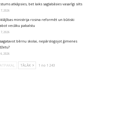
stums atkāpsies, bet laiks saglabāsies vasarīgi silts
 7, 2026
klājības ministrija rosina reformēt un būtiski
labot vecāku pabalstu
 7, 2026
sagatavot bērnu skolai, nepārslogojot ģimenes
džetu?
 6, 2026
ATPAKAĻ
TĀLĀK
1 no 1 243