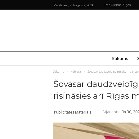
Par Dienas Ziņas
Piektdien, 7 Augusts, 2026
Sākums
Sākums
Kultūra
Šovasar daudzveidīga pasākumu progra
Šovasar daudzveid
risināsies arī Rīgas 
Atjaunots
Jūn 30, 20
Publicitātes Materiāls