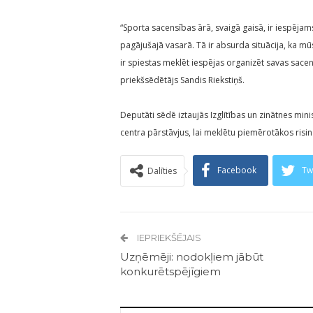
“Sporta sacensības ārā, svaigā gaisā, ir iespēja
pagājušajā vasarā. Tā ir absurda situācija, ka mū
ir spiestas meklēt iespējas organizēt savas sacen
priekšsēdētājs Sandis Riekstiņš.
Deputāti sēdē iztaujās Izglītības un zinātnes minis
centra pārstāvjus, lai meklētu piemērotākos risi
Facebook
Tw
Dalīties
IEPRIEKŠĒJAIS
Uzņēmēji: nodokļiem jābūt
konkurētspējīgiem