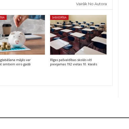
Vairāk No Autora
RĪBA
SABIEDRĪBA
glabāšana mājās var
Rīgas pašvaldības skolās vēl
t simtiem eiro gadā
pieejamas 192 vietas 10. klasēs