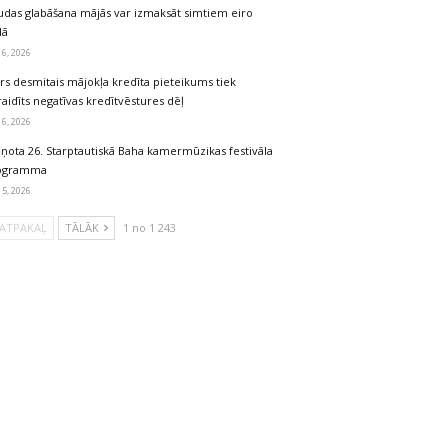
udas glabāšana mājās var izmaksāt simtiem eiro
dā
 6, 2026
rs desmitais mājokļa kredīta pieteikums tiek
aidīts negatīvas kredītvēstures dēļ
 6, 2026
iņota 26. Starptautiskā Baha kamermūzikas festivāla
ogramma
 5, 2026
ATPAKAĻ
TĀLĀK
1 no 1 243