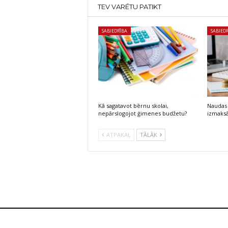
TEV VARĒTU PATIKT
SABIEDRĪBA
SABIED
Kā sagatavot bērnu skolai,
Naudas 
nepārslogojot ģimenes budžetu?
izmaksā
ATPAKAĻ
TĀLĀK