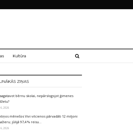
as
Kultūra
UNĀKĀS ZIŅAS
sagatavot bērnu skolai, nepārslogojot ģimenes
džetu?
 6, 2026
tiņos mēnešos Vivi vilcienos pārvadāti 12 miljoni
ažieru; jūlijā 97,4 % reisu…
 6, 2026