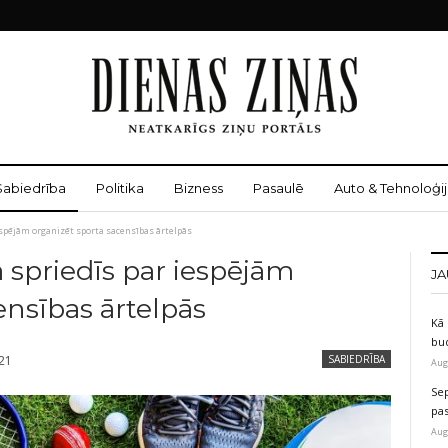
Sabiedrība
Politika
Bizness
Pasaulē
Auto & Tehnoloģij
espējām organizēt sporta sacensības ārtelpās
 spriedīs par iespējām
JA
ensības ārtelpās
Kā 
bu
021
SABIEDRĪBA
Aug
Sep
pas
Aug