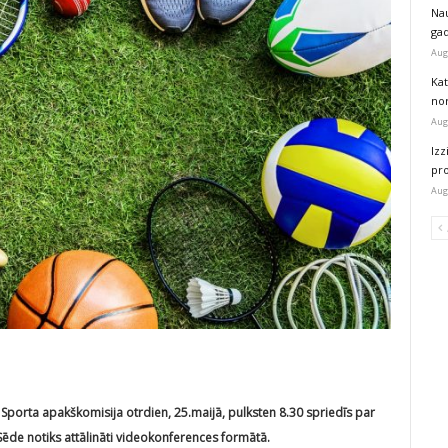
Na
ga
Aug
Kat
nor
Aug
Izz
pr
Aug
s Sporta apakškomisija otrdien, 25.maijā, pulksten 8.30 spriedīs par
ēde notiks attālināti videokonferences formātā.