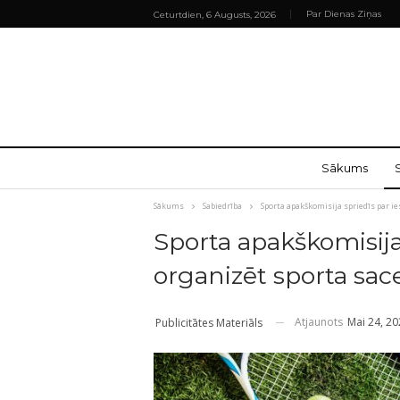
Par Dienas Ziņas
Ceturtdien, 6 Augusts, 2026
Sākums
Sākums
Sabiedrība
Sporta apakškomisija spriedīs par i
Sporta apakškomisija
organizēt sporta sac
Atjaunots
Mai 24, 2
Publicitātes Materiāls