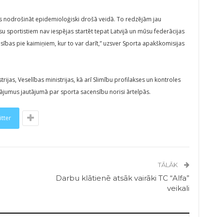
ms nodrošināt epidemioloģiski drošā veidā. To redzējām jau
su sportistiem nav iespējas startēt tepat Latvijā un mūsu federācijas
sības pie kaimiņiem, kur to var darīt,” uzsver Sporta apakškomisijas
trijas, Veselības ministrijas, kā arī Slimību profilakses un kontroles
nājumus jautājumā par sporta sacensību norisi ārtelpās.
itter
TĀLĀK
Darbu klātienē atsāk vairāki TC “Alfa”
veikali