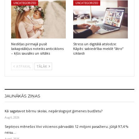
UNCATEGORIZED
UNCATEGORIZED
Nedēļas pirmajā pusē
Stress un digitālā atslodze:
laikapstākļus noteiks anticiklons
Kāpēc sabiedrība meklē “ātro”
– kļūs sausāks un siltāks
izklaidi
ATPAKAĻ
TĀLĀK
JAUNĀKĀS ZIŅAS
Kā sagatavot bērnu skolai, nepārslogojot ģimenes budžetu?
Aug 6, 2026
Septiņos mēnešos Vivi vilcienos pārvadāti 12 miljoni pasažieru; jūlijā 97,4 %
reisu…
Aug 6, 2026