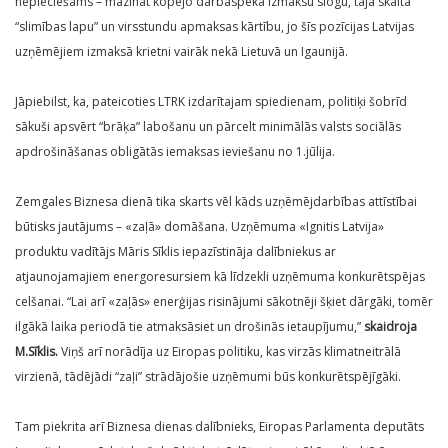
nepieciešams – mazināt kopējo darbaspēka izmaksu slogu, tajā skaitā
“slimības lapu” un virsstundu apmaksas kārtību, jo šīs pozīcijas Latvijas
uzņēmējiem izmaksā krietni vairāk nekā Lietuvā un Igaunijā.
Jāpiebilst, ka, pateicoties LTRK izdarītajam spiedienam, politiķi šobrīd
sākuši apsvērt “brāķa” labošanu un pārcelt minimālās valsts sociālās
apdrošināšanas obligātās iemaksas ieviešanu no 1.jūlija.
Zemgales Biznesa dienā tika skarts vēl kāds uzņēmējdarbības attīstībai
būtisks jautājums – «zaļā» domāšana. Uzņēmuma «Ignitis Latvija»
produktu vadītājs Māris Sīklis iepazīstināja dalībniekus ar
atjaunojamajiem energoresursiem kā līdzekli uzņēmuma konkurētspējas
celšanai. “Lai arī «zaļās» enerģijas risinājumi sākotnēji šķiet dārgāki, tomēr
ilgākā laika periodā tie atmaksāsiet un drošinās ietaupījumu,”
skaidroja
M.Sīklis.
Viņš arī norādīja uz Eiropas politiku, kas virzās klimatneitrālā
virzienā, tādējādi “zaļi” strādājošie uzņēmumi būs konkurētspējīgāki.
Tam piekrita arī Biznesa dienas dalībnieks, Eiropas Parlamenta deputāts