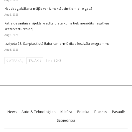
Naudas glabāšana mājās var izmaksāt simtiem eiro gadā
Aug 6, 2026
Katrs desmitais mājokļa kredīta pieteikums tiek noraidīts negatīvas
kredītvēstures dēļ
Aug 6, 2026
Izziņota 26. Starptautiskā Baha kamermūzikas festivāla programma
Aug 5, 2026
ATPAKAĻ
TĀLĀK
1 no 1 243
News
Auto & Tehnoloģijas
Kultūra
Politika
Bizness
Pasaulē
Sabiedrība