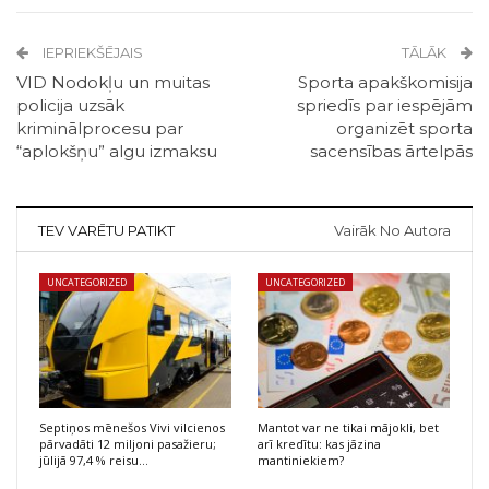
IEPRIEKŠĒJAIS
TĀLĀK
VID Nodokļu un muitas
Sporta apakškomisija
policija uzsāk
spriedīs par iespējām
kriminālprocesu par
organizēt sporta
“aplokšņu” algu izmaksu
sacensības ārtelpās
TEV VARĒTU PATIKT
Vairāk No Autora
UNCATEGORIZED
UNCATEGORIZED
Septiņos mēnešos Vivi vilcienos
Mantot var ne tikai mājokli, bet
pārvadāti 12 miljoni pasažieru;
arī kredītu: kas jāzina
jūlijā 97,4 % reisu…
mantiniekiem?