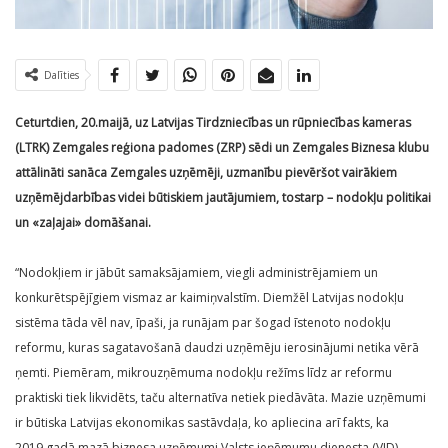
Dalīties
Ceturtdien, 20.maijā, uz Latvijas Tirdzniecības un rūpniecības kameras
(LTRK) Zemgales reģiona padomes (ZRP) sēdi un Zemgales Biznesa klubu
attālināti sanāca Zemgales uzņēmēji, uzmanību pievēršot vairākiem
uzņēmējdarbības videi būtiskiem jautājumiem, tostarp – nodokļu politikai
un «zaļajai» domāšanai.
“Nodokļiem ir jābūt samaksājamiem, viegli administrējamiem un
konkurētspējīgiem vismaz ar kaimiņvalstīm. Diemžēl Latvijas nodokļu
sistēma tāda vēl nav, īpaši, ja runājam par šogad īstenoto nodokļu
reformu, kuras sagatavošanā daudzi uzņēmēju ierosinājumi netika vērā
ņemti. Piemēram, mikrouzņēmuma nodokļu režīms līdz ar reformu
praktiski tiek likvidēts, taču alternatīva netiek piedāvāta. Mazie uzņēmumi
ir būtiska Latvijas ekonomikas sastāvdaļa, ko apliecina arī fakts, ka
2019.gadā mazā biznesa uzņēmumi Valsts ieņēmumu dienesta (VID)