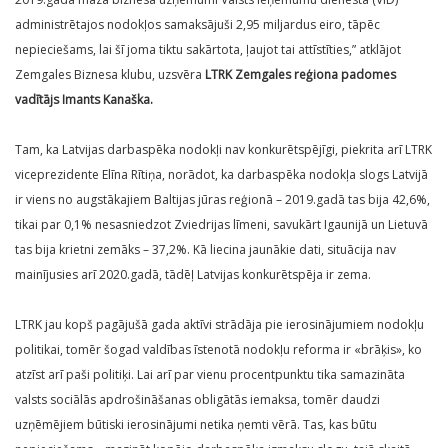
administrētajos nodokļos samaksājuši 2,95 miljardus eiro, tāpēc
nepieciešams, lai šī joma tiktu sakārtota, ļaujot tai attīstīties,” atklājot
Zemgales Biznesa klubu, uzsvēra
LTRK Zemgales reģiona padomes
vadītājs Imants Kanaška.
Tam, ka Latvijas darbaspēka nodokļi nav konkurētspējīgi, piekrita arī LTRK
viceprezidente Elīna Rītiņa, norādot, ka darbaspēka nodokļa slogs Latvijā
ir viens no augstākajiem Baltijas jūras reģionā – 2019.gadā tas bija 42,6%,
tikai par 0,1% nesasniedzot Zviedrijas līmeni, savukārt Igaunijā un Lietuvā
tas bija krietni zemāks – 37,2%. Kā liecina jaunākie dati, situācija nav
mainījusies arī 2020.gadā, tādēļ Latvijas konkurētspēja ir zema.
LTRK jau kopš pagājušā gada aktīvi strādāja pie ierosinājumiem nodokļu
politikai, tomēr šogad valdības īstenotā nodokļu reforma ir «brāķis», ko
atzīst arī paši politiķi. Lai arī par vienu procentpunktu tika samazināta
valsts sociālās apdrošināšanas obligātās iemaksa, tomēr daudzi
uzņēmējiem būtiski ierosinājumi netika ņemti vērā. Tas, kas būtu