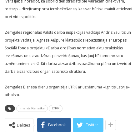
Ivars Ijabs, norādot, ka šobrīd tiek strādāts pie vairākām direktīvām,
tostarp – dīzeļtransporta ierobežošanas, kas var būtiski mainīt attieksmi
pret vides politiku.
Zemgales reģionālās Valsts darba inspekcijas vadītājs Andris Saulītis un
projekta vadītāja Agnese Aišpure klātesošos iepazīstināja ar Eiropas
Sociālā fonda projektu «Darba drošības normatīvo aktu praktiskās
ieviešanas un uzraudzības pilnveidošana», kas ļauj bīstamo nozaru
uzņēmumiem izstrādāt darba aizsardzības pasākumu plānu un izveidot
darba aizsardzības organizatorisko struktūru.
Zemgales Biznesa dienu organizēja LTRK ar uzņēmuma «Ignitis Latvija»
atbalstu.
Imants Kanaška
LTRK
Facebook
Twitter
Dalīties