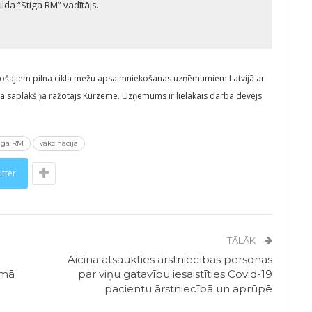
ilda “Stiga RM” vadītājs.
vadošajiem pilna cikla mežu apsaimniekošanas uzņēmumiem Latvijā ar
rza saplākšņa ražotājs Kurzemē. Uzņēmums ir lielākais darba devējs
iga RM
vakcinācija
itter
TĀLĀK
Aicina atsaukties ārstniecības personas
umā
par viņu gatavību iesaistīties Covid-19
pacientu ārstniecībā un aprūpē