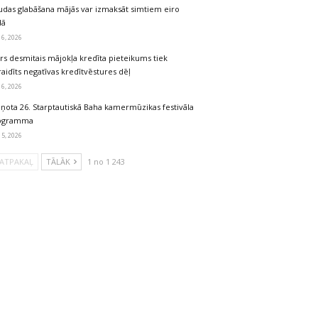
udas glabāšana mājās var izmaksāt simtiem eiro
dā
 6, 2026
rs desmitais mājokļa kredīta pieteikums tiek
aidīts negatīvas kredītvēstures dēļ
 6, 2026
iņota 26. Starptautiskā Baha kamermūzikas festivāla
ogramma
 5, 2026
ATPAKAĻ
TĀLĀK
1 no 1 243