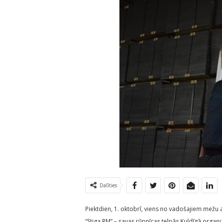
Dalīties
Piektdien, 1. oktobrī, viens no vadošajiem mež
“Stiga RM” – savas rūpnīcas telpās Kuldīgā organi