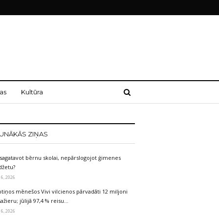
as
Kultūra
UNĀKĀS ZIŅAS
sagatavot bērnu skolai, nepārslogojot ģimenes
džetu?
 6, 2026
tiņos mēnešos Vivi vilcienos pārvadāti 12 miljoni
ažieru; jūlijā 97,4 % reisu…
 6, 2026