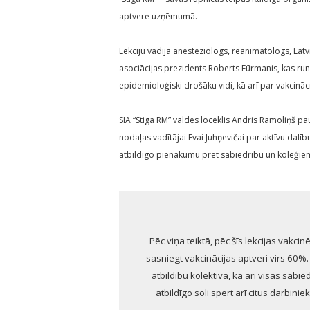
aptvere uzņēmumā.
Lekciju vadīja anesteziologs, reanimatologs, Latv
asociācijas prezidents Roberts Fūrmanis, kas runā
epidemioloģiski drošāku vidi, kā arī par vakcināci
SIA “Stiga RM” valdes loceklis Andris Ramoliņš 
nodaļas vadītājai Evai Juhņevičai par aktīvu dal
atbildīgo pienākumu pret sabiedrību un kolēģie
Pēc viņa teiktā, pēc šīs lekcijas vakc
sasniegt vakcinācijas aptveri virs 60%
atbildību kolektīva, kā arī visas sabi
atbildīgo soli spert arī citus darbin