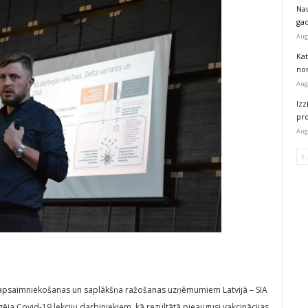
Na
ga
Aug
Kat
nor
Aug
Izz
pr
Aug
u apsaimniekošanas un saplākšņa ražošanas uzņēmumiem Latvijā – SIA
zēja Covid-19 lekciju darbiniekiem, kā rezultātā pieaugusi vakcinācijas