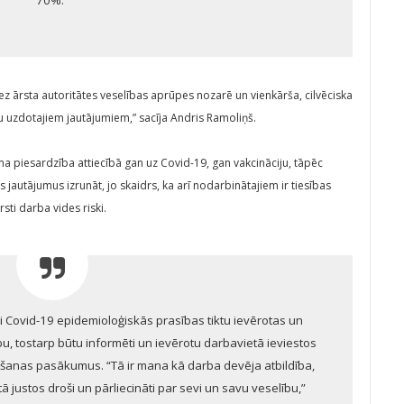
bez ārsta autoritātes veselības aprūpes nozarē un vienkārša, cilvēciska
 uzdotajiem jautājumiem,” sacīja Andris Ramoliņš.
a piesardzība attiecībā gan uz Covid-19, gan vakcināciju, tāpēc
 jautājumus izrunāt, jo skaidrs, ka arī nodarbinātajiem ir tiesības
sti darba vides riski.
 lai Covid-19 epidemioloģiskās prasības tiktu ievērotas un
bu, tostarp būtu informēti un ievērotu darbavietā ieviestos
žošanas pasākumus. “Tā ir mana kā darba devēja atbildība,
ā justos droši un pārliecināti par sevi un savu veselību,”