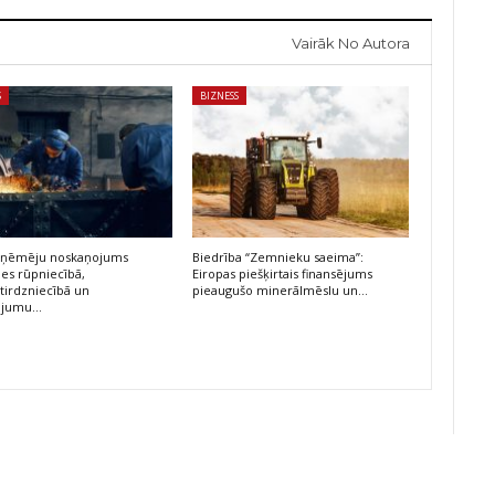
Vairāk No Autora
S
BIZNESS
 uzņēmēju noskaņojums
Biedrība “Zemnieku saeima”:
ies rūpniecībā,
Eiropas piešķirtais finansējums
irdzniecībā un
pieaugušo minerālmēslu un…
ojumu…