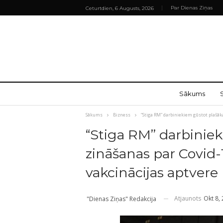
Par Dienas Ziņas
Ceturtdien, 6 Augusts, 2026
Sākums
Sākums
Bizness
“Stiga RM” darbiniekiem gūstot plašā
“Stiga RM” darbinie
zināšanas par Covid
vakcinācijas aptvere
Atjaunots
Okt 8,
"Dienas Ziņas" Redakcija