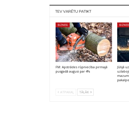
TEV VARĒTU PATIKT
BIZNESS
BIZNES
FM: Apstrādes rūpniecība pirmajā
Jūlijā
pusgadā augusi par 4%
uzlaboj
mazumt
pakalp
ATPAKAĻ
TĀLĀK