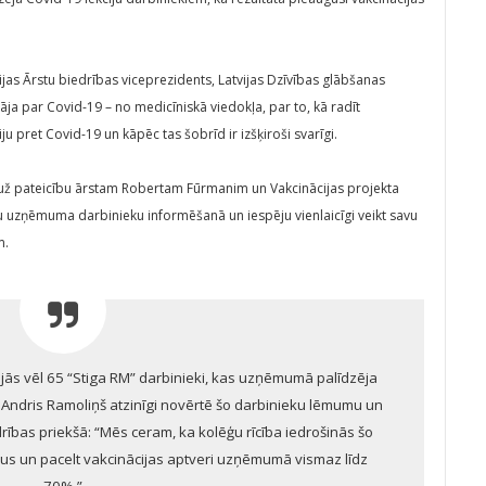
ijas Ārstu biedrības viceprezidents, Latvijas Dzīvības glābšanas
ja par Covid-19 – no medicīniskā viedokļa, par to, kā radīt
ju pret Covid-19 un kāpēc tas šobrīd ir izšķiroši svarīgi.
pauž pateicību ārstam Robertam Fūrmanim un Vakcinācijas projekta
ību uzņēmuma darbinieku informēšanā un iespēju vienlaicīgi veikt savu
m.
inējās vēl 65 “Stiga RM” darbinieki, kas uzņēmumā palīdzēja
. Andris Ramoliņš atzinīgi novērtē šo darbinieku lēmumu un
edrības priekšā: “Mēs ceram, ka kolēģu rīcība iedrošinās šo
iekus un pacelt vakcinācijas aptveri uzņēmumā vismaz līdz
70%.”