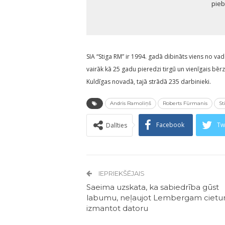
pieb
SIA “Stiga RM” ir 1994. gadā dibināts viens no 
vairāk kā 25 gadu pieredzi tirgū un vienīgais bē
Kuldīgas novadā, tajā strādā 235 darbinieki.
Andris Ramoliņš
Roberts Fūrmanis
St
Facebook
Tw
Dalīties
IEPRIEKŠĒJAIS
Saeima uzskata, ka sabiedrība gūst
labumu, neļaujot Lembergam ciet
izmantot datoru