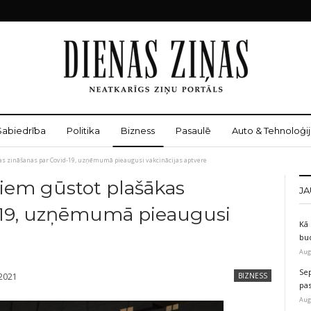
Sabiedrība
Politika
Bizness
Pasaulē
Auto & Tehnoloģij
kas zināšanas par Covid-19, uzņēmumā pieaugusi vakcinācijas aptvere
kiem gūstot plašākas
JA
-19, uzņēmumā pieaugusi
Kā 
bu
Aug
Sep
 2021
BIZNESS
pas
Aug