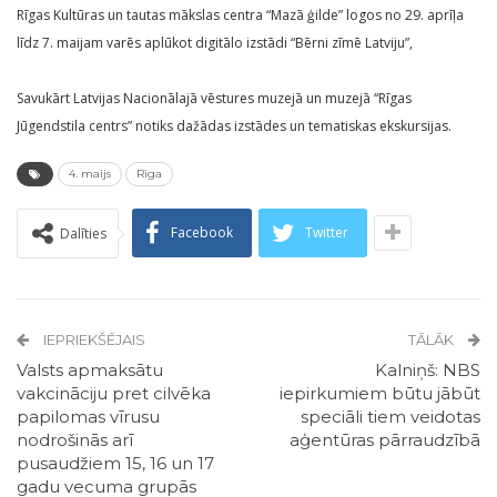
Rīgas Kultūras un tautas mākslas centra “Mazā ģilde” logos no 29. aprīļa
līdz 7. maijam varēs aplūkot digitālo izstādi “Bērni zīmē Latviju”,
Savukārt Latvijas Nacionālajā vēstures muzejā un muzejā “Rīgas
Jūgendstila centrs” notiks dažādas izstādes un tematiskas ekskursijas.
4. maijs
Rīga
Facebook
Twitter
Dalīties
IEPRIEKŠĒJAIS
TĀLĀK
Valsts apmaksātu
Kalniņš: NBS
vakcināciju pret cilvēka
iepirkumiem būtu jābūt
papilomas vīrusu
speciāli tiem veidotas
nodrošinās arī
aģentūras pārraudzībā
pusaudžiem 15, 16 un 17
gadu vecuma grupās