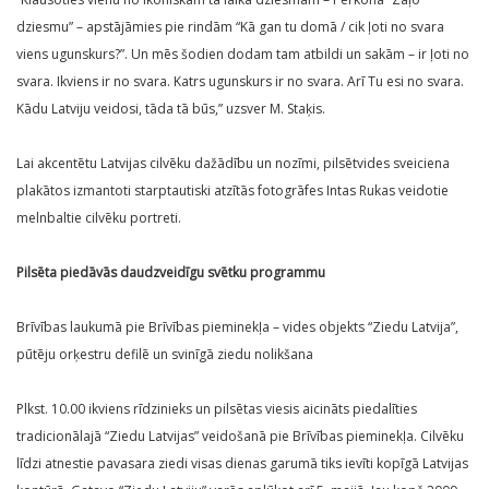
dziesmu” – apstājāmies pie rindām “Kā gan tu domā / cik ļoti no svara
viens ugunskurs?”. Un mēs šodien dodam tam atbildi un sakām – ir ļoti no
svara. Ikviens ir no svara. Katrs ugunskurs ir no svara. Arī Tu esi no svara.
Kādu Latviju veidosi, tāda tā būs,” uzsver M. Staķis.
Lai akcentētu Latvijas cilvēku dažādību un nozīmi, pilsētvides sveiciena
plakātos izmantoti starptautiski atzītās fotogrāfes Intas Rukas veidotie
melnbaltie cilvēku portreti.
Pilsēta piedāvās daudzveidīgu svētku programmu
Brīvības laukumā pie Brīvības pieminekļa – vides objekts “Ziedu Latvija”,
pūtēju orķestru defilē un svinīgā ziedu nolikšana
Plkst. 10.00 ikviens rīdzinieks un pilsētas viesis aicināts piedalīties
tradicionālajā “Ziedu Latvijas” veidošanā pie Brīvības pieminekļa. Cilvēku
līdzi atnestie pavasara ziedi visas dienas garumā tiks ievīti kopīgā Latvijas