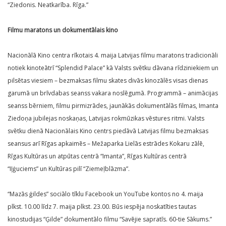
“Ziedonis. Neatkarība. Rīga.”
Filmu maratons un dokumentālais kino
Nacionālā Kino centra rīkotais 4. maija Latvijas filmu maratons tradicionāli
notiek kinoteātrī “Splendid Palace” kā Valsts svētku dāvana rīdziniekiem un
pilsētas viesiem – bezmaksas filmu skates divās kinozālēs visas dienas
garumā un brīvdabas seanss vakara noslēgumā. Programmā – animācijas
seanss bērniem, filmu pirmizrādes, jaunākās dokumentālās filmas, Imanta
Ziedoņa jubilejas noskaņas, Latvijas rokmūzikas vēstures ritmi. Valsts
svētku dienā Nacionālais Kino centrs piedāvā Latvijas filmu bezmaksas
seansus arī Rīgas apkaimēs – Mežaparka Lielās estrādes Kokaru zālē,
Rīgas Kultūras un atpūtas centrā “Imanta”, Rīgas Kultūras centrā
“Iļģuciems” un Kultūras pilī “Ziemeļblāzma”.
“Mazās ģildes” sociālo tīklu Facebook un YouTube kontos no 4. maija
plkst. 10.00 līdz 7. maija plkst. 23.00. Būs iespēja noskatīties tautas
kinostudijas “Ģilde” dokumentālo filmu “Savējie sapratīs. 60-tie Sākums.”