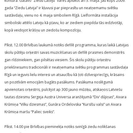
kontūrā. Gatavo “Ziedu Latviju” varēs aplūkot arī 5. maijā. Jau kopš 2009.
gada “Ziedu Latvija” ir kļuvusi par pieprasītu un neatņemamu svētku
sastāvdaļu, vienu no 4. maija simboliem Rīgā. Lielformāta instalācija
simboliski attēlo Latviju kā pļavu, ko ar ziediem piepilda tās iedzīvotāji,
kopā veidojot krāšņu un ziedošu kompozīciju.
Plkst. 12.00 Brīvības laukumā notiks defilē programma, kuras laikā Latvijas
skolu pūtēju orķestri savas muzicēšanas un defilē prasmes demonstrēs
gan rīdziniekiem, gan pilsētas viesiem. Šis skolu pūtēju orķestru
priekšnesums tradicionāli ir neatņemama svētku programmas sastāvdaļa
Rīgā un ieguvis lielu interesi un atsaucību kā ļoti dzīvespriecīgs, krāsains
un pozitīvām emocijām bagāts pasākums. Pasākuma noslēgumā
apvienotais orķestris, pulcējot ap 300 jauno mūziķu, atskaņos Latviešu
tautas dziesmu Sergeja Austra Universa aranžējumā “Div’ dūjiņas”, Aivara
Krūmiņa “Vilku dziesmas”, Gunāra Ordelovska “Kursīšu valsi” un Aivara
Krūmiņa maršu “Paliec sveiks”.
Plkst. 14.00 pie Brīvības pieminekļa notiks svinīgā ziedu nolikšanas