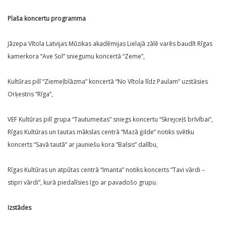
Plaša koncertu programma
Jāzepa Vītola Latvijas Mūzikas akadēmijas Lielajā zālē varēs baudīt Rīgas
kamerkora “Ave Sol” sniegumu koncertā “Zeme”,
Kultūras pilī “Ziemeļblāzma” koncertā “No Vītola līdz Paulam” uzstāsies
Orķestris “Rīga”,
VEF Kultūras pilī grupa “Tautumeitas” sniegs koncertu “Skrejceļš brīvībai”,
Rīgas Kultūras un tautas mākslas centrā “Mazā ģilde” notiks svētku
koncerts “Savā tautā” ar jauniešu kora “Balsis” dalību,
Rīgas Kultūras un atpūtas centrā “Imanta” notiks koncerts “Tavi vārdi –
stipri vārdi”, kurā piedalīsies Igo ar pavadošo grupu.
Izstādes