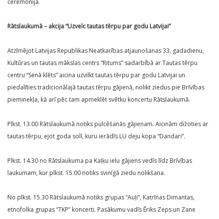
ceremonija.
Rātslaukumā – akcija “Uzvelc tautas tērpu par godu Latvijai”
Atzīmējot Latvijas Republikas Neatkarības atjaunošanas 33. gadadienu,
Kultūras un tautas mākslas centrs “Ritums” sadarbībā ar Tautas tērpu
centru “Senā klēts” aicina uzvilkt tautas tērpu par godu Latvijai un
piedalīties tradicionālajā tautas tērpu gājienā, nolikt ziedus pie Brīvības
pieminekļa, kā arī pēc tam apmeklēt svētku koncertu Rātslaukumā.
Plkst. 13.00 Rātslaukumā notiks pulcēšanās gājienam. Aicinām dižoties ar
tautas tērpu, ejot goda solī, kuru ierādīs LU deju kopa “Dandari”.
Plkst. 14.30 no Rātslaukuma pa Kaļķu ielu gājiens vedīs līdz Brīvības
laukumam, kur plkst. 15.00 notiks svinīgā ziedu nolikšana.
No plkst. 15.30 Rātslaukumā notiks grupas “Auļi”, Katrīnas Dimantas,
etnofolka grupas “TKP” koncerti. Pasākumu vadīs Ēriks Zeps un Zane