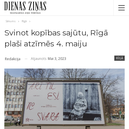
Sākums
Rīgā
Svinot kopības sajūtu, Rīgā
plaši atzīmēs 4. maiju
Atjaunots
Mai 3, 2023
RĪGĀ
Redakcija