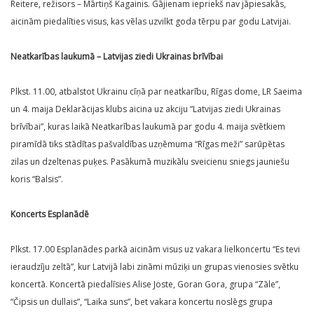
Reitere, režisors – Mārtiņš Kagainis. Gājienam iepriekš nav jāpiesakās,
aicinām piedalīties visus, kas vēlas uzvilkt goda tērpu par godu Latvijai.
Neatkarības laukumā – Latvijas ziedi Ukrainas brīvībai
Plkst. 11.00, atbalstot Ukrainu cīņā par neatkarību, Rīgas dome, LR Saeima
un 4. maija Deklarācijas klubs aicina uz akciju “Latvijas ziedi Ukrainas
brīvībai”, kuras laikā Neatkarības laukumā par godu 4. maija svētkiem
piramīdā tiks stādītas pašvaldības uzņēmuma “Rīgas meži” sarūpētas
zilas un dzeltenas puķes. Pasākumā muzikālu sveicienu sniegs jauniešu
koris “Balsis”.
Koncerts Esplanādē
Plkst. 17.00 Esplanādes parkā aicinām visus uz vakara lielkoncertu “Es tevi
ieraudzīju zeltā”, kur Latvijā labi zināmi mūziķi un grupas vienosies svētku
koncertā. Koncertā piedalīsies Alise Joste, Goran Gora, grupa “Zāle”,
“Čipsis un dullais”, “Laika suns”, bet vakara koncertu noslēgs grupa