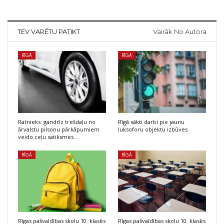
TEV VARĒTU PATIKT
Vairāk No Autora
RĪGĀ
RĪGĀ
Ratnieks: gandrīz trešdaļu no
Rīgā sākti darbi pie jaunu
ārvalstu pilsoņu pārkāpumiem
luksoforu objektu izbūves
veido ceļu satiksmes…
RĪGĀ
RĪGĀ
Rīgas pašvaldības skolu 10. klasēs
Rīgas pašvaldības skolu 10. klasēs