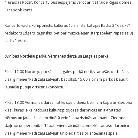
“Turaidas Roze”. Koncertu būs iespējams vērot arī tiešraidē Rīgas domes
Facebook kontā.
Koncertu vadīs komponists, kultūras žurnālists, Latvijas Radio 3 “Klasika”
redaktors Edgars Raginskis, bet par muzikālajām starpspēlēm rūpēsies DJ
Uldis Rudaks.
Svinības Nordeķu parkā, Vērmanes dārzā un Latgales parkā
Plkst. 12.00 Nordeķu parkā un Latgales parkā notiks radošās darbnīcas
visai ģimenei “Radi zaļu Latviju!”, bet plkst. 15.00 aicinām parkos baudīt
jauniešu pūtēju orķestru koncertu.
Plkst. 13.00 Vērmanes dārzā notiks spēļu diena bērniem kopā ar Ziedoņa
klasi, kuras laikā radošās kultūrizglītojošās darbnīcās un aktivitātēs
bērnus un jauniešus neordinārā veidā iepazīstinās ar Imanta Ziedoņa
daiļradi un personību. Tāpat ikviens aicināts apmeklēt radošo darbnīcu
visai ģimenei “Radi zaļu Latviju!” un piedalīties orientēšanās spēlē