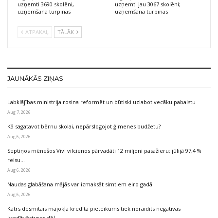
uzņemti 3690 skolēni,
uzņemti jau 3067 skolēni;
uzņemšana turpinās
uzņemšana turpinās
ATPAKAĻ
TĀLĀK
JAUNĀKĀS ZIŅAS
Labklājības ministrija rosina reformēt un būtiski uzlabot vecāku pabalstu
Aug 7, 2026
Kā sagatavot bērnu skolai, nepārslogojot ģimenes budžetu?
Aug 6, 2026
Septiņos mēnešos Vivi vilcienos pārvadāti 12 miljoni pasažieru; jūlijā 97,4 %
reisu…
Aug 6, 2026
Naudas glabāšana mājās var izmaksāt simtiem eiro gadā
Aug 6, 2026
Katrs desmitais mājokļa kredīta pieteikums tiek noraidīts negatīvas
kredītvēstures dēļ