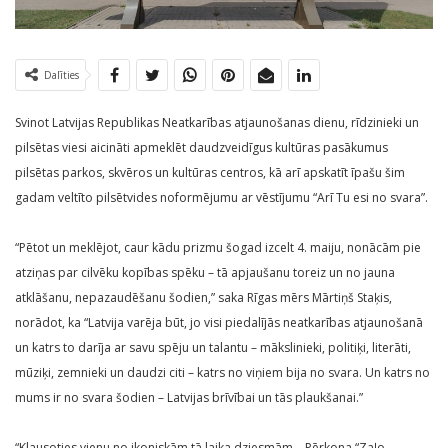
Dalīties
Svinot Latvijas Republikas Neatkarības atjaunošanas dienu, rīdzinieki un
pilsētas viesi aicināti apmeklēt daudzveidīgus kultūras pasākumus
pilsētas parkos, skvēros un kultūras centros, kā arī apskatīt īpašu šim
gadam veltīto pilsētvides noformējumu ar vēstījumu “Arī Tu esi no svara”.
“Pētot un meklējot, caur kādu prizmu šogad izcelt 4. maiju, nonācām pie
atziņas par cilvēku kopības spēku – tā apjaušanu toreiz un no jauna
atklāšanu, nepazaudēšanu šodien,” saka Rīgas mērs Mārtiņš Staķis,
norādot, ka “Latvija varēja būt, jo visi piedalījās neatkarības atjaunošanā
un katrs to darīja ar savu spēju un talantu – mākslinieki, politiķi, literāti,
mūziķi, zemnieki un daudzi citi – katrs no viņiem bija no svara. Un katrs no
mums ir no svara šodien – Latvijas brīvībai un tās plaukšanai.”
“Klausoties vienu no ikoniskām tā laika dziesmām – Pērkona “Zaļo