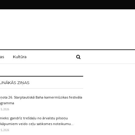
as
Kultūra
UNĀKĀS ZIŅAS
iņota 26. Starptautiskā Baha kamermūzikas festivāla
ogramma
 5, 2026
nieks: gandrīz trešdaļu no ārvalstu pilsoņu
rkāpumiem veido ceļu satiksmes noteikumu…
 5, 2026