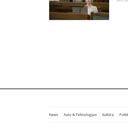
Jūn 6, 20
News
Auto & Tehnoloģijas
Kultūra
Polit