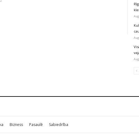
22
Rīg
kla
Aug
Ku
ca
Aug
Vis
va
Aug
ika
Bizness
Pasaulē
Sabiedrība