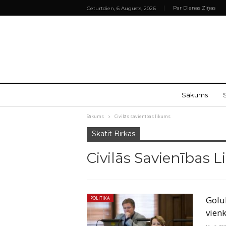
Par Dienas Ziņas
Ceturtdien, 6 Augusts, 2026
Sākums
Sākums
Civilās savienības likums
Skatīt Birkas
Civilās Savienības 
Golu
POLITIKA
vien