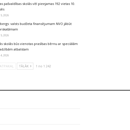
as pašvaldības skolās vēl pieejamas 192 vietas 10.
sēs
 5, 2026
lbergs: valsts budžeta finansējumam NVO jābūt
urskatāmam
 5, 2026
ās skolās būs vienotas prasības bērnu ar speciālām
jadzībām atbalstam
 4, 2026
ATPAKAĻ
TĀLĀK
1 no 1 242