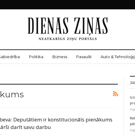
Sabiedrība
Politika
Bizness
Pasaulē
Auto & Tehnoloģij
JA
Likums
Izz
pr
Aug
Rat
beva: Deputātiem ir konstitucionāls pienākums
pā
kārši darīt savu darbu
Aug