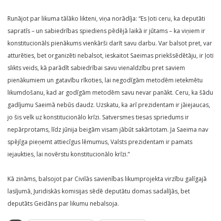
Runājot par likuma tālāko likteni, viņa norādīja: “Es ļoti ceru, ka deputāti
sapratīs – un sabiedrības spiediens pēdējā laikā ir jūtams – ka viņiem ir
konstitucionāls pienākums vienkārši darīt savu darbu. Var balsot pret, var
atturēties, bet organizēti nebalsot, ieskaitot Saeimas priekšsēdētāju, ir ļoti
slikts veids, kā parādīt sabiedrībai savu vienaldzību pret saviem
pienākumiem un gatavību rīkoties, lai negodīgām metodēm ietekmētu
likumdošanu, kad ar godīgām metodēm savu nevar panākt. Ceru, ka šādu
gadījumu Saeimā nebūs daudz. Uzskatu, ka arī prezidentam ir jāiejaucas,
jo šis velk uz konstitucionālo krīzi. Satversmes tiesas spriedums ir
nepārprotams, līdz jūnija beigām visam jābūt sakārtotam. Ja Saeima nav
spējīga pieņemt attiecīgus lēmumus, Valsts prezidentam ir pamats
iejaukties, lai novērstu konstitucionālo krīzi.”
Kā zināms, balsojot par Civilās savienības likumprojekta virzību galīgajā
lasījumā, Juridiskās komisijas sēdē deputātu domas sadalījās, bet
deputāts Geidāns par likumu nebalsoja.