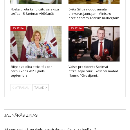
Noskaidrota kandidātu sarakstu
Evika Siliņa nodod amata
secība 15.Saeimas vēlēšanās
pilnvaras jaunajam Ministru
prezidentam Andrim Kulbergam
POLITIKA
POLITIKA
Siliņas valdība atskaitās par
Valsts prezidents Saeimai
darbu kopš 2023. gada
otrreizējai caurlūkošanai nodod
septembra
likumu “Grozījumi…
ATPAKAĻ
TĀLĀK
JAUNĀKĀS ZIŅAS
Kā sagatavot bērnu skolai, nepārslogojot ģimenes budžetu?