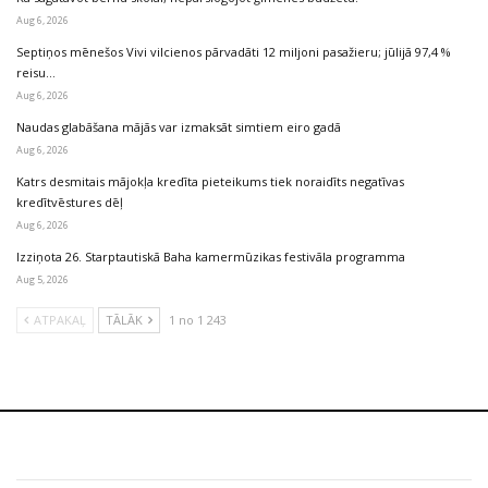
Aug 6, 2026
Septiņos mēnešos Vivi vilcienos pārvadāti 12 miljoni pasažieru; jūlijā 97,4 %
reisu…
Aug 6, 2026
Naudas glabāšana mājās var izmaksāt simtiem eiro gadā
Aug 6, 2026
Katrs desmitais mājokļa kredīta pieteikums tiek noraidīts negatīvas
kredītvēstures dēļ
Aug 6, 2026
Izziņota 26. Starptautiskā Baha kamermūzikas festivāla programma
Aug 5, 2026
ATPAKAĻ
TĀLĀK
1 no 1 243