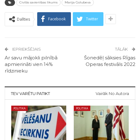
Civilās savienības likums
Marija Golubeva
Facebook
Twitter
Dalīties
IEPRIEKŠĒJAIS
TĀLĀK
Ar savu mājokli pilnībā
Šonedēļ sāksies Rīgas
apmierināti vien 14%
Operas festivāls 2022
rīdzinieku
TEV VARĒTU PATIKT
Vairāk No Autora
POLITIKA
POLITIKA