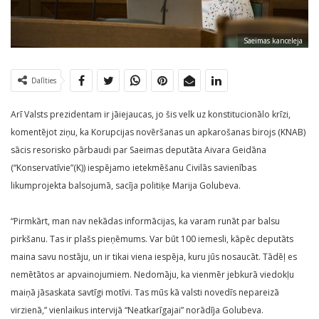
Saeimas kanceleja
Dalīties
Arī Valsts prezidentam ir jāiejaucas, jo šis velk uz konstitucionālo krīzi,
komentējot ziņu, ka Korupcijas novēršanas un apkarošanas birojs (KNAB)
sācis resorisko pārbaudi par Saeimas deputāta Aivara Geidāna
(“Konservatīvie”(K)) iespējamo ietekmēšanu Civilās savienības
likumprojekta balsojumā, sacīja politiķe Marija Golubeva.
“Pirmkārt, man nav nekādas informācijas, ka varam runāt par balsu
pirkšanu. Tas ir plašs pieņēmums. Var būt 100 iemesli, kāpēc deputāts
maina savu nostāju, un ir tikai viena iespēja, kuru jūs nosaucāt. Tādēļ es
nemētātos ar apvainojumiem. Nedomāju, ka vienmēr jebkurā viedokļu
maiņā jāsaskata savtīgi motīvi. Tas mūs kā valsti novedīs nepareizā
virzienā,” vienlaikus intervijā “Neatkarīgajai” norādīja Golubeva.