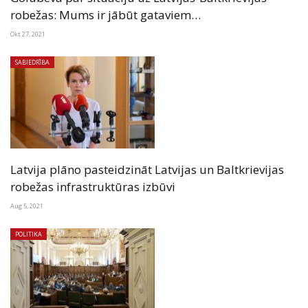
robežas: Mums ir jābūt gataviem…
Okt 27, 2021
SABIEDRĪBA
Latvija plāno pasteidzināt Latvijas un Baltkrievijas
robežas infrastruktūras izbūvi
Aug 5, 2021
POLITIKA