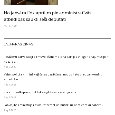
No janvāra līdz aprīlim pie administratīvās
atbildības saukti seši deputāti
Mai 14, 2021
JAUNĀKĀS ZIŅAS
Pasažieru pārvadātāji pirms vēlēšanām aicina partijas sniegt risinājumus par
nozares…
Aug 7, 2026
Valsts policija kriminālvajāšanas uzsākšanai nodod lietu pret bankomātu
apzadzēju
Aug 7, 2026
Karstums atkāpsies, bet laiks saglabāsies vasarīgi silts
Aug 7, 2026
Labklājības ministrija rosina reformēt un būtiski uzlabot vecāku pabalstu
Aug 7, 2026