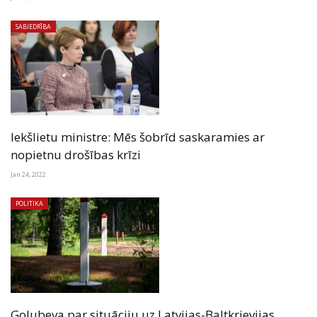
SABIEDRĪBA
Iekšlietu ministre: Mēs šobrīd saskaramies ar
nopietnu drošības krīzi
Jan 24, 2022
POLITIKA
Golubeva par situāciju uz Latvijas-Baltkrievijas