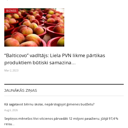
BIZNESS
“Balticovo” vadītājs: Liela PVN likme pārtikas
produktiem būtiski samazina…
Mar 2, 2023
JAUNĀKĀS ZIŅAS
Kā sagatavot bērnu skolai, nepārslogojot ģimenes budžetu?
Aug 6, 2026
Septiņos mēnešos Vivi vilcienos pārvadāti 12 miljoni pasažieru; jūlijā 97,4 %
reisu…