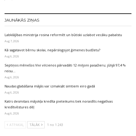
JAUNĀKĀS ZIŅAS
Labklājības ministrija rosina reformēt un būtiski uzlabot vecāku pabalstu
Aug 7, 2026
Kā sagatavot bērnu skolai, nepārslogojot ģimenes budžetu?
Aug 6, 2026
Septiņos mēnešos Vivi vilcienos pārvadāti 12 miljoni pasažieru; jūlijā 97,4 %
reisu…
Aug 6, 2026
Naudas glabāšana mājās var izmaksāt simtiem eiro gadā
Aug 6, 2026
Katrs desmitais mājokļa kredīta pieteikums tiek noraidīts negatīvas
kredītvēstures dēļ
Aug 6, 2026
ATPAKAĻ
TĀLĀK
1 no 1 243