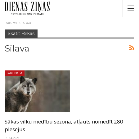
Sākums
Silava
Skatīt Birkas
Silava
SABIEDRĪBA
Sākas vilku medību sezona, atļauts nomedīt 280
plēsējus
Jūl 14, 2021