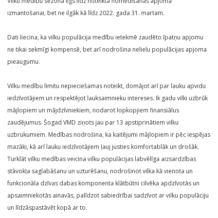
Vilku medību sezona ilgs līdz noteiktā nomedīšanas apjoma
izmantošanai, bet ne ilgāk kā līdz 2022. gada 31. martam.
Dati liecina, ka vilku populācija medību ietekmē zaudēto īpatņu apjomu
ne tikai sekmīgi kompensē, bet arī nodrošina nelielu populācijas apjoma
pieaugumu.
Vilku medību limitu nepieciešamas noteikt, domājot arī par lauku apvidu
iedzīvotājiem un respektējot lauksaimnieku intereses. Ik gadu vilki uzbrūk
mājlopiem un mājdzīvniekiem, nodarot lopkopjiem finansiālus
zaudējumus. Šogad VMD ziņots jau par 13 apstiprinātiem vilku
uzbrukumiem. Medības nodrošina, ka kaitējumi mājlopiem ir pēc iespējas
mazāki, kā arī lauku iedzīvotājiem ļauj justies komfortablāk un drošāk.
Turklāt vilku medības veicina vilku populācijas labvēlīga aizsardzības
stāvokļa saglabāšanu un uzturēšanu, nodrošinot vilka kā vienota un
funkcionāla dzīvas dabas komponenta klātbūtni cilvēka apdzīvotās un
apsaimniekotās ainavās, palīdzot sabiedrībai sadzīvot ar vilku populāciju
un līdzāspastāvēt kopā ar to.