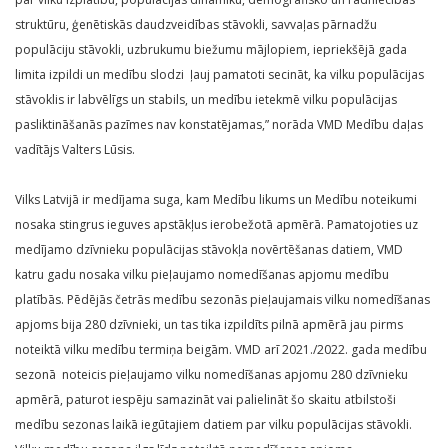
struktūru, ģenētiskās daudzveidības stāvokli, savvaļas pārnadžu
populāciju stāvokli, uzbrukumu biežumu mājlopiem, iepriekšējā gada
limita izpildi un medību slodzi ļauj pamatoti secināt, ka vilku populācijas
stāvoklis ir labvēlīgs un stabils, un medību ietekmē vilku populācijas
pasliktināšanās pazīmes nav konstatējamas,” norāda VMD Medību daļas
vadītājs Valters Lūsis.
Vilks Latvijā ir medījama suga, kam Medību likums un Medību noteikumi
nosaka stingrus ieguves apstākļus ierobežotā apmērā. Pamatojoties uz
medījamo dzīvnieku populācijas stāvokļa novērtēšanas datiem, VMD
katru gadu nosaka vilku pieļaujamo nomedīšanas apjomu medību
platībās. Pēdējās četrās medību sezonās pieļaujamais vilku nomedīšanas
apjoms bija 280 dzīvnieki, un tas tika izpildīts pilnā apmērā jau pirms
noteiktā vilku medību termiņa beigām. VMD arī 2021./2022. gada medību
sezonā noteicis pieļaujamo vilku nomedīšanas apjomu 280 dzīvnieku
apmērā, paturot iespēju samazināt vai palielināt šo skaitu atbilstoši
medību sezonas laikā iegūtajiem datiem par vilku populācijas stāvokli.