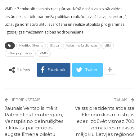
VMD ir Zemkopības ministrijas pārraudzībā esoša valsts pārvaldes
iestāde, kas atbild par meža politikas realizāciju visā Latvijas teritorijā,
uzrauga normatīvo aktu ievērošanu un realizē atbalsta programmas
ilgtspējīgas mežsaimniecības nodrošināšanai.
Medību likums
Silava
Valsts meža dienests
vilki
vilku populācija
VMD
Facebook
Twitter
Dalīties
IEPRIEKŠĒJAIS
TĀLĀK
Jaunais Ventspils mērs:
Valsts prezidents atbalsta
Pateicoties Lembergam,
Ekonomikas ministrijas
Ventspils no pelnrušķītes
ieceri izbūvēt vismaz 700
ir kļuvusi par Eiropas
zemas īres maksas
augsta līmeņa pilsētu
mājokļu Latvijas reģionos