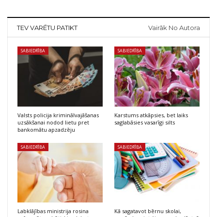
TEV VARĒTU PATIKT
Vairāk No Autora
SABIEDRĪBA
SABIEDRĪBA
Valsts policija kriminālvajāšanas
Karstums atkāpsies, bet laiks
uzsākšanai nodod lietu pret
saglabāsies vasarīgi silts
bankomātu apzadzēju
SABIEDRĪBA
SABIEDRĪBA
Labklājības ministrija rosina
Kā sagatavot bērnu skolai,