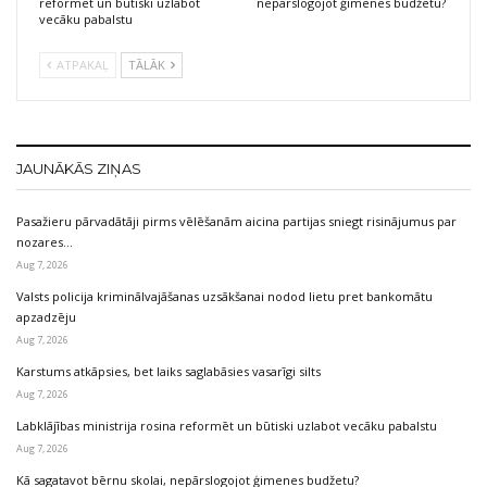
reformēt un būtiski uzlabot
nepārslogojot ģimenes budžetu?
vecāku pabalstu
ATPAKAĻ
TĀLĀK
JAUNĀKĀS ZIŅAS
Pasažieru pārvadātāji pirms vēlēšanām aicina partijas sniegt risinājumus par
nozares…
Aug 7, 2026
Valsts policija kriminālvajāšanas uzsākšanai nodod lietu pret bankomātu
apzadzēju
Aug 7, 2026
Karstums atkāpsies, bet laiks saglabāsies vasarīgi silts
Aug 7, 2026
Labklājības ministrija rosina reformēt un būtiski uzlabot vecāku pabalstu
Aug 7, 2026
Kā sagatavot bērnu skolai, nepārslogojot ģimenes budžetu?