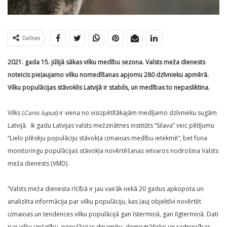
Dalīties
2021. gada 15. jūlijā sākas vilku medību sezona. Valsts meža dienests
noteicis pieļaujamo vilku nomedīšanas apjomu 280 dzīvnieku apmērā.
Vilku populācijas stāvoklis Latvijā ir stabils, un medības to nepasliktina.
Vilks (
Canis lupus
) ir viena no visizpētītākajām medījamo dzīvnieku sugām
Latvijā. Ik gadu Latvijas valsts mežzinātnes institūts “Silava” veic pētījumu
“Lielo plēsēju populāciju stāvokļa izmaiņas medību ietekmē”, bet fona
monitoringu populācijas stāvokļa novērtēšanas ietvaros nodrošina Valsts
meža dienests (VMD).
“Valsts meža dienesta rīcībā ir jau vairāk nekā 20 gadus apkopota un
analizēta informācija par vilku populāciju, kas ļauj objektīvi novērtēt
izmaiņas un tendences vilku populācijā gan īstermiņā, gan ilgtermiņā. Dati
par vilku izplatību, populācijas dinamiku, demogrāfisko un radniecības