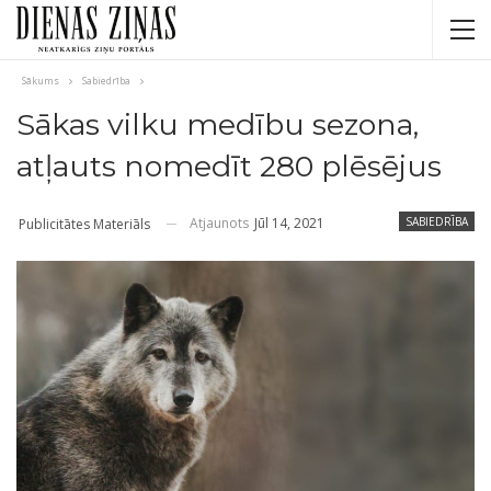
Sākums
Sabiedrība
Sākas vilku medību sezona,
atļauts nomedīt 280 plēsējus
Atjaunots
Jūl 14, 2021
SABIEDRĪBA
Publicitātes Materiāls