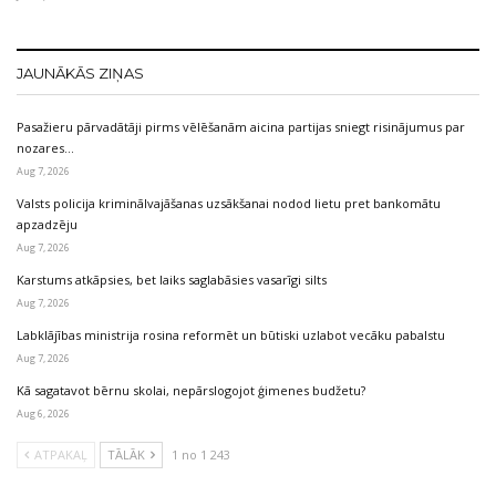
JAUNĀKĀS ZIŅAS
Pasažieru pārvadātāji pirms vēlēšanām aicina partijas sniegt risinājumus par
nozares…
Aug 7, 2026
Valsts policija kriminālvajāšanas uzsākšanai nodod lietu pret bankomātu
apzadzēju
Aug 7, 2026
Karstums atkāpsies, bet laiks saglabāsies vasarīgi silts
Aug 7, 2026
Labklājības ministrija rosina reformēt un būtiski uzlabot vecāku pabalstu
Aug 7, 2026
Kā sagatavot bērnu skolai, nepārslogojot ģimenes budžetu?
Aug 6, 2026
ATPAKAĻ
TĀLĀK
1 no 1 243