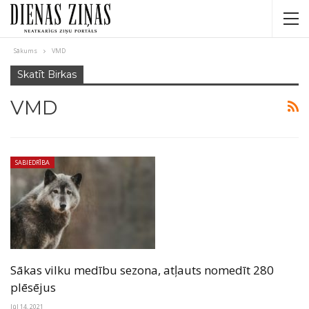
Sākums
VMD
Skatīt Birkas
VMD
SABIEDRĪBA
Sākas vilku medību sezona, atļauts nomedīt 280
plēsējus
Jūl 14, 2021