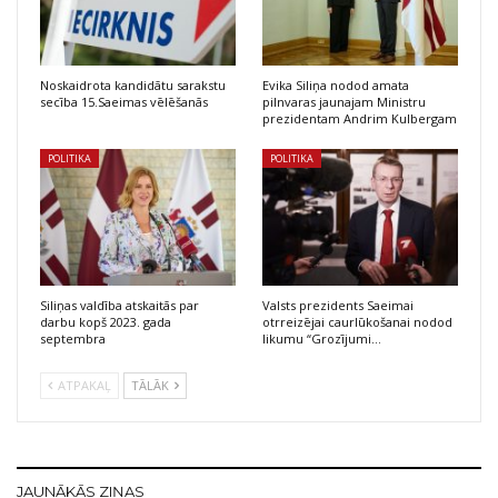
Noskaidrota kandidātu sarakstu
Evika Siliņa nodod amata
secība 15.Saeimas vēlēšanās
pilnvaras jaunajam Ministru
prezidentam Andrim Kulbergam
POLITIKA
POLITIKA
Siliņas valdība atskaitās par
Valsts prezidents Saeimai
darbu kopš 2023. gada
otrreizējai caurlūkošanai nodod
septembra
likumu “Grozījumi…
ATPAKAĻ
TĀLĀK
JAUNĀKĀS ZIŅAS