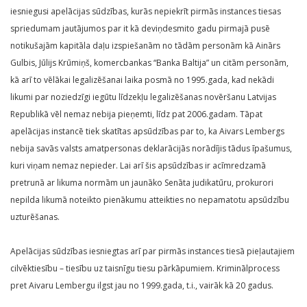
iesniegusi apelācijas sūdzības, kurās nepiekrīt pirmās instances tiesas
spriedumam jautājumos par it kā deviņdesmito gadu pirmajā pusē
notikušajām kapitāla daļu izspiešanām no tādām personām kā Ainārs
Gulbis, Jūlijs Krūmiņš, komercbankas “Banka Baltija” un citām personām,
kā arī to vēlākai legalizēšanai laika posmā no 1995.gada, kad nekādi
likumi par noziedzīgi iegūtu līdzekļu legalizēšanas novēršanu Latvijas
Republikā vēl nemaz nebija pieņemti, līdz pat 2006.gadam. Tāpat
apelācijas instancē tiek skatītas apsūdzības par to, ka Aivars Lembergs
nebija savās valsts amatpersonas deklarācijās norādījis tādus īpašumus,
kuri viņam nemaz nepieder. Lai arī šis apsūdzības ir acīmredzamā
pretrunā ar likuma normām un jaunāko Senāta judikatūru, prokurori
nepilda likumā noteikto pienākumu atteikties no nepamatotu apsūdzību
uzturēšanas.
Apelācijas sūdzības iesniegtas arī par pirmās instances tiesā pieļautajiem
cilvēktiesību – tiesību uz taisnīgu tiesu pārkāpumiem. Kriminālprocess
pret Aivaru Lembergu ilgst jau no 1999.gada, t.i., vairāk kā 20 gadus.