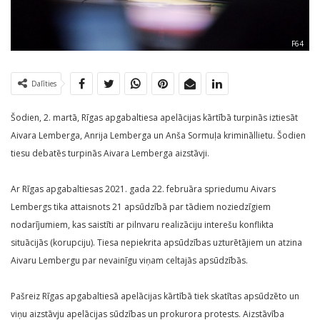
F64
Dalīties
Šodien, 2. martā, Rīgas apgabaltiesa apelācijas kārtībā turpinās iztiesāt
Aivara Lemberga, Anrija Lemberga un Anša Sormuļa krimināllietu. Šodien
tiesu debatēs turpinās Aivara Lemberga aizstāvji.
Ar Rīgas apgabaltiesas 2021. gada 22. februāra spriedumu Aivars
Lembergs tika attaisnots 21 apsūdzībā par tādiem noziedzīgiem
nodarījumiem, kas saistīti ar pilnvaru realizāciju interešu konflikta
situācijās (korupciju). Tiesa nepiekrita apsūdzības uzturētājiem un atzina
Aivaru Lembergu par nevainīgu viņam celtajās apsūdzībās.
Pašreiz Rīgas apgabaltiesā apelācijas kārtībā tiek skatītas apsūdzēto un
viņu aizstāvju apelācijas sūdzības un prokurora protests. Aizstāvība