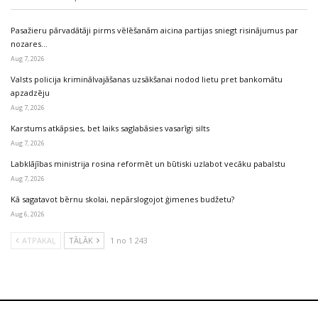
Pasažieru pārvadātāji pirms vēlēšanām aicina partijas sniegt risinājumus par
nozares…
Aug 7, 2026
Valsts policija kriminālvajāšanas uzsākšanai nodod lietu pret bankomātu
apzadzēju
Aug 7, 2026
Karstums atkāpsies, bet laiks saglabāsies vasarīgi silts
Aug 7, 2026
Labklājības ministrija rosina reformēt un būtiski uzlabot vecāku pabalstu
Aug 7, 2026
Kā sagatavot bērnu skolai, nepārslogojot ģimenes budžetu?
Aug 6, 2026
ATPAKAĻ
TĀLĀK
1 no 1 243