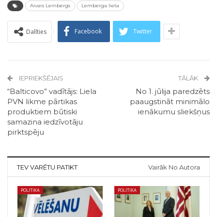
Aivars Lembergs
Lemberga lieta
Facebook
Twitter
Dalīties
IEPRIEKŠĒJAIS
TĀLĀK
“Balticovo” vadītājs: Liela
No 1. jūlija paredzēts
PVN likme pārtikas
paaugstināt minimālo
produktiem būtiski
ienākumu sliekšņus
samazina iedzīvotāju
pirktspēju
TEV VARĒTU PATIKT
Vairāk No Autora
POLITIKA
POLITIKA