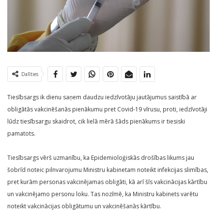
Dalīties
Tiesībsargs ik dienu saņem daudzu iedzīvotāju jautājumus saistībā ar
obligātās vakcinēšanās pienākumu pret Covid-19 vīrusu, proti, iedzīvotāji
lūdz tiesībsargu skaidrot, cik lielā mērā šāds pienākums ir tiesiski
pamatots.
Tiesībsargs vērš uzmanību, ka Epidemioloģiskās drošības likums jau
šobrīd noteic pilnvarojumu Ministru kabinetam noteikt infekcijas slimības,
pret kurām personas vakcinējamas obligāti, kā arī šīs vakcinācijas kārtību
un vakcinējamo personu loku. Tas nozīmē, ka Ministru kabinets varētu
noteikt vakcinācijas obligātumu un vakcinēšanās kārtību.