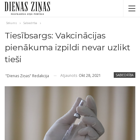
Sākums
Sabiedrība
Tiesībsargs: Vakcinācijas
pienākuma izpildi nevar uzlikt
tieši
Atjaunots
Okt 28, 2021
SABIEDRĪBA
"Dienas Ziņas" Redakcija