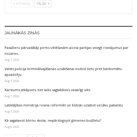
ATPAKAĻ
TĀLĀK
JAUNĀKĀS ZIŅAS
Pasažieru pārvadātāji pirms vēlēšanām aicina partijas sniegt risinājumus par
nozares…
Aug 7, 2026
Valsts policija kriminālvajāšanas uzsākšanai nodod lietu pret bankomātu
apzadzēju
Aug 7, 2026
Karstums atkāpsies, bet laiks saglabāsies vasarīgi silts
Aug 7, 2026
Labklājības ministrija rosina reformēt un būtiski uzlabot vecāku pabalstu
Aug 7, 2026
Kā sagatavot bērnu skolai, nepārslogojot ģimenes budžetu?
Aug 6, 2026