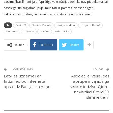
saslimstības līmeni. Ja brīvprātīga vakcinācijas politika nav pietiekama, lai
sasniegtu un saglabātu pūļa imunitāti, ir pamats ieviest obligātu
vakcinācijas politiku, lai panāktu atbilstošu aizsardzības līmeni.
Covid-19
Daniels Pavļuts
Kariņa valdība
Krišjānis Kariņš
lokdauns
mājsede
vakcīna
vakcinācija
Facebook
Twitter
Dalīties
IEPRIEKŠĒJAIS
TĀLĀK
Latvijas uzņēmēji ar
Asociācija: Veselības
tirdzniecību internetā
aprūpe ir vajadzīga
apsteidz Baltijas kaimiņus
visiem iedzīvotājiem,
nevis tikai Covid-19
slimniekiem