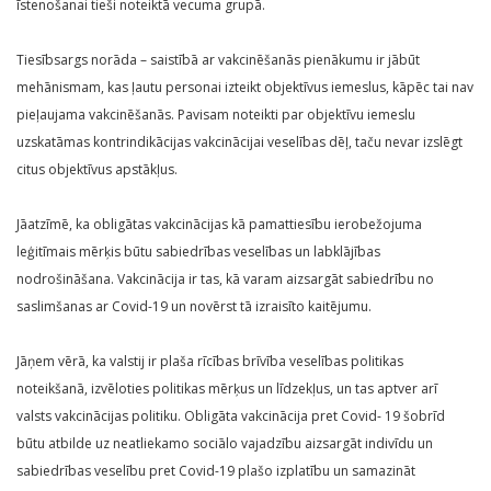
īstenošanai tieši noteiktā vecuma grupā.
Tiesībsargs norāda – saistībā ar vakcinēšanās pienākumu ir jābūt
mehānismam, kas ļautu personai izteikt objektīvus iemeslus, kāpēc tai nav
pieļaujama vakcinēšanās. Pavisam noteikti par objektīvu iemeslu
uzskatāmas kontrindikācijas vakcinācijai veselības dēļ, taču nevar izslēgt
citus objektīvus apstākļus.
Jāatzīmē, ka obligātas vakcinācijas kā pamattiesību ierobežojuma
leģitīmais mērķis būtu sabiedrības veselības un labklājības
nodrošināšana. Vakcinācija ir tas, kā varam aizsargāt sabiedrību no
saslimšanas ar Covid-19 un novērst tā izraisīto kaitējumu.
Jāņem vērā, ka valstij ir plaša rīcības brīvība veselības politikas
noteikšanā, izvēloties politikas mērķus un līdzekļus, un tas aptver arī
valsts vakcinācijas politiku. Obligāta vakcinācija pret Covid- 19 šobrīd
būtu atbilde uz neatliekamo sociālo vajadzību aizsargāt indivīdu un
sabiedrības veselību pret Covid-19 plašo izplatību un samazināt