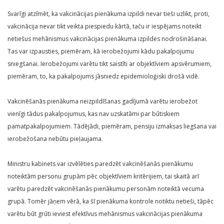
Svarīgi atzīmēt, ka vakcinācijas pienākuma izpildi nevar tieši uzlikt, proti,
vakcinācija nevar tikt veikta piespiedu kārtā, taču ir iespējams noteikt
netiešus mehānismus vakcinācijas pienākuma izpildes nodrošināšanai.
Tas var izpausties, piemēram, kā ierobežojumi kādu pakalpojumu
sniegšanai. Ierobežojumi varētu tikt saistīti ar objektīviem apsvērumiem,
piemēram, to, ka pakalpojums jāsniedz epidemioloģiski drošā vidē.
Vakcinēšanās pienākuma neizpildīšanas gadījumā varētu ierobežot
vienīgi tādus pakalpojumus, kas nav uzskatāmi par būtiskiem
pamatpakalpojumiem. Tādējādi, piemēram, pensiju izmaksas liegšana vai
ierobežošana nebūtu pieļaujama.
Ministru kabinets var izvēlēties paredzēt vakcinēšanās pienākumu
noteiktām personu grupām pēc objektīviem kritērijiem, tai skaitā arī
varētu paredzēt vakcinēšanās pienākumu personām noteiktā vecuma
grupā. Tomēr jāņem vērā, ka šī pienākuma kontrole notiktu netieši, tāpēc
varētu būt grūti ieviest efektīvus mehānismus vakcinācijas pienākuma