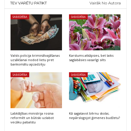
TEV VARĒTU PATIKT
Vairāk No Autora
SABIEDRĪBA
SABIEDRĪBA
Valsts policija kriminālvajāšanas
Karstums atkāpsies, bet laiks
uzsākšanai nodod lietu pret
saglabāsies vasarīgi silts
bankomātu apzadzēju
SABIEDRĪBA
SABIEDRĪBA
Labklājības ministrija rosina
Kā sagatavot bērnu skolai,
reformēt un būtiski uzlabot
nepārslogojot ģimenes budžetu?
vecāku pabalstu