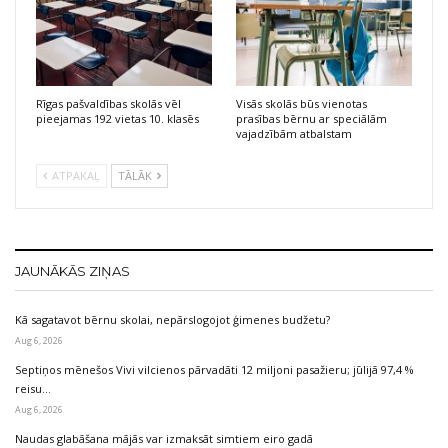
Rīgas pašvaldības skolās vēl
Visās skolās būs vienotas
pieejamas 192 vietas 10. klasēs
prasības bērnu ar speciālām
vajadzībām atbalstam
ATPAKAĻ
TĀLĀK
JAUNĀKĀS ZIŅAS
Kā sagatavot bērnu skolai, nepārslogojot ģimenes budžetu?
Aug 6, 2026
Septiņos mēnešos Vivi vilcienos pārvadāti 12 miljoni pasažieru; jūlijā 97,4 %
reisu…
Aug 6, 2026
Naudas glabāšana mājās var izmaksāt simtiem eiro gadā