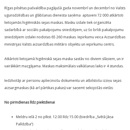
Rīgas pilsētas pašvaldība pagājušā gada novembrī un decembrī no Valsts
ugunsdzēsības un glābšanas dienesta saņēma aptuveni 72 000 atkārtoti
lietojamās higiēniskās sejas maskas. Masku izdale tiek organizēta
sadarbībā ar sociālo pakalpojumu sniedzējiem, uz šo brīdi pakalpojumu
sniedzējiem izdalei nodotas 65 260 maskas. Iepirkumu veica Aizsardzības
ministrijas Valsts aizsardzības militāro objektu un iepirkumu centrs.
Atkārtoti lietojamā higiēniskā sejas maska sastāv no diviem slāņiem, un ir
vairākkārt mazgājama. Maskas maksimālais valkāšanas laiks ir 4 stundas.
Iedzīvotāji ar personu apliecinošu dokumentu un atbilstošu izziņu sejas
aizsargmaskas (kā arī pārtikas pakas) var saņemt sekojošās vietās:
No pirmdienas līdz piektdienai
Meldru ielā 2 no plkst. 12.00 līdz 15.00 (biedrība „Svētā Jāņa
Palīdzība”)