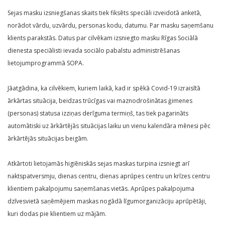
Sejas masku izsniegšanas skaits tiek fiksēts speciāli izveidotā anketā,
norādot vārdu, uzvārdu, personas kodu, datumu. Par masku saņemšanu
klients parakstās. Datus par cilvēkam izsniegto masku Rīgas Sociālā
dienesta speciālisti ievada sociālo pabalstu administrēšanas
lietojumprogrammā SOPA.
Jāatgādina, ka cilvēkiem, kuriem laikā, kad ir spēkā Covid-19 izraisītā
ārkārtas situācija, beidzas trūcīgas vai maznodrošinātas ģimenes
(personas) statusa izziņas derīguma termiņš, tas tiek pagarināts
automātiski uz ārkārtējās situācijas laiku un vienu kalendāra mēnesi pēc
ārkārtējās situācijas beigām.
Atkārtoti lietojamās higiēniskās sejas maskas turpina izsniegt arī
naktspatversmju, dienas centru, dienas aprūpes centru un krīzes centru
klientiem pakalpojumu saņemšanas vietās. Aprūpes pakalpojuma
dzīvesvietā saņēmējiem maskas nogādā līgumorganizāciju aprūpētāji,
kuri dodas pie klientiem uz mājām.