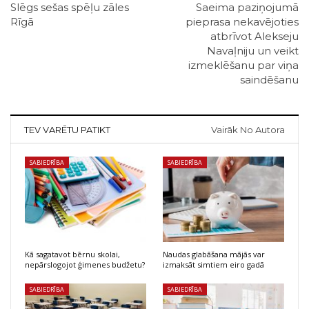
Slēgs sešas spēļu zāles
Saeima paziņojumā
Rīgā
pieprasa nekavējoties
atbrīvot Alekseju
Navaļniju un veikt
izmeklēšanu par viņa
saindēšanu
TEV VARĒTU PATIKT
Vairāk No Autora
SABIEDRĪBA
SABIEDRĪBA
Kā sagatavot bērnu skolai,
Naudas glabāšana mājās var
nepārslogojot ģimenes budžetu?
izmaksāt simtiem eiro gadā
SABIEDRĪBA
SABIEDRĪBA