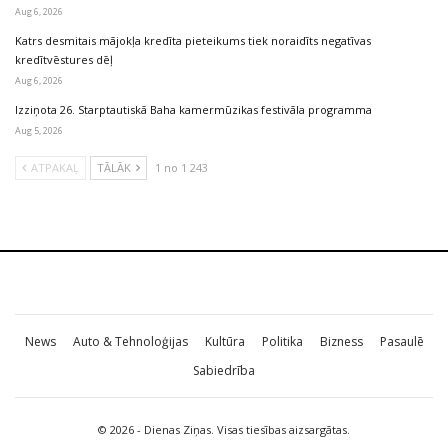
Aug 6, 2026
Katrs desmitais mājokļa kredīta pieteikums tiek noraidīts negatīvas
kredītvēstures dēļ
Aug 6, 2026
Izziņota 26. Starptautiskā Baha kamermūzikas festivāla programma
Aug 5, 2026
ATPAKAĻ
TĀLĀK
1 no 1 243
News
Auto & Tehnoloģijas
Kultūra
Politika
Bizness
Pasaulē
Sabiedrība
© 2026 - Dienas Ziņas. Visas tiesības aizsargātas.