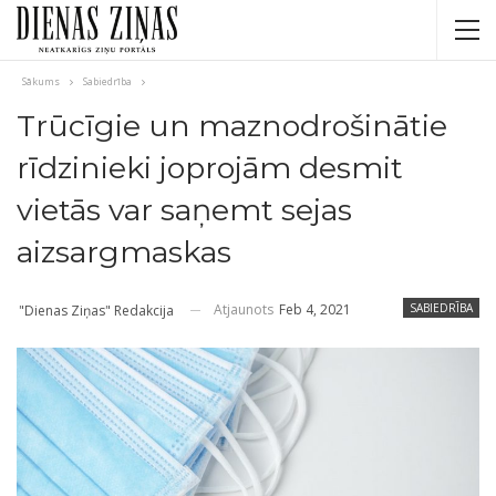
Sākums
Sabiedrība
Trūcīgie un maznodrošinātie
rīdzinieki joprojām desmit
vietās var saņemt sejas
aizsargmaskas
Atjaunots
Feb 4, 2021
SABIEDRĪBA
"Dienas Ziņas" Redakcija