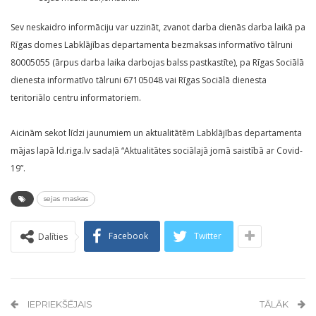
Sev neskaidro informāciju var uzzināt, zvanot darba dienās darba laikā pa
Rīgas domes Labklājības departamenta bezmaksas informatīvo tālruni
80005055 (ārpus darba laika darbojas balss pastkastīte), pa Rīgas Sociālā
dienesta informatīvo tālruni 67105048 vai Rīgas Sociālā dienesta
teritoriālo centru informatoriem.
Aicinām sekot līdzi jaunumiem un aktualitātēm Labklājības departamenta
mājas lapā ld.riga.lv sadaļā “Aktualitātes sociālajā jomā saistībā ar Covid-
19”.
sejas maskas
Facebook
Twitter
Dalīties
IEPRIEKŠĒJAIS
TĀLĀK