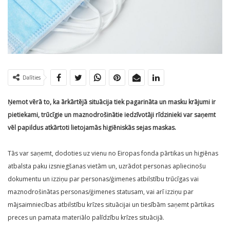
Dalīties
Ņemot vērā to, ka ārkārtējā situācija tiek pagarināta un masku krājumi ir
pietiekami, trūcīgie un maznodrošinātie iedzīvotāji rīdzinieki var saņemt
vēl papildus atkārtoti lietojamās higiēniskās sejas maskas.
Tās var saņemt, dodoties uz vienu no Eiropas fonda pārtikas un higiēnas
atbalsta paku izsniegšanas vietām un, uzrādot personas apliecinošu
dokumentu un izziņu par personas/ģimenes atbilstību trūcīgas vai
maznodrošinātas personas/ģimenes statusam, vai arī izziņu par
mājsaimniecības atbilstību krīzes situācijai un tiesībām saņemt pārtikas
preces un pamata materiālo palīdzību krīzes situācijā.