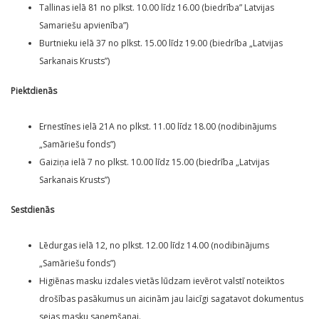
Tallinas ielā 81 no plkst. 10.00 līdz 16.00 (biedrība” Latvijas
Samariešu apvienība”)
Burtnieku ielā 37 no plkst. 15.00 līdz 19.00 (biedrība „Latvijas
Sarkanais Krusts”)
Piektdienās
Ernestīnes ielā 21A no plkst. 11.00 līdz 18.00 (nodibinājums
„Samāriešu fonds”)
Gaiziņa ielā 7 no plkst. 10.00 līdz 15.00 (biedrība „Latvijas
Sarkanais Krusts”)
Sestdienās
Lēdurgas ielā 12, no plkst. 12.00 līdz 14.00 (nodibinājums
„Samāriešu fonds”)
Higiēnas masku izdales vietās lūdzam ievērot valstī noteiktos
drošības pasākumus un aicinām jau laicīgi sagatavot dokumentus
sejas masku saņemšanai.