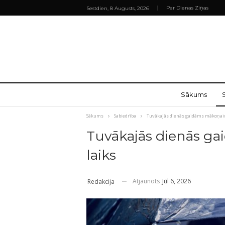
Par Dienas Ziņas
Sestdien, 8 Augusts, 2026
Sākums
Sākums
Sabiedrība
Tuvākajās dienās gaidāms mākoņains
Tuvākajās dienās ga
laiks
Atjaunots
Jūl 6, 2026
Redakcija