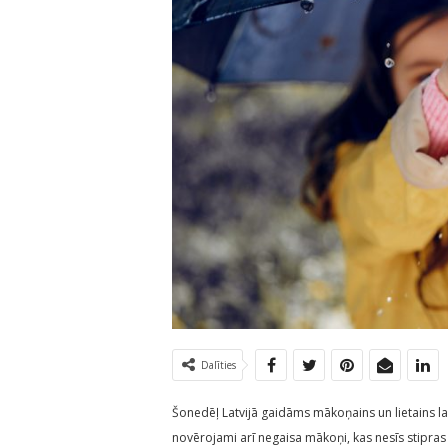
Dalīties
Šonedēļ Latvijā gaidāms mākoņains un lietains la
novērojami arī negaisa mākoņi, kas nesīs stipras 