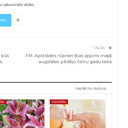
s sākumā kļūs siltāks.
itter
TĀLĀK
ē būs
FM: Apstrādes rūpniecības apjomi maijā
i.
augstākie pēdējo četru gadu laikā
Vairāk No Autora
RĪBA
SABIEDRĪBA