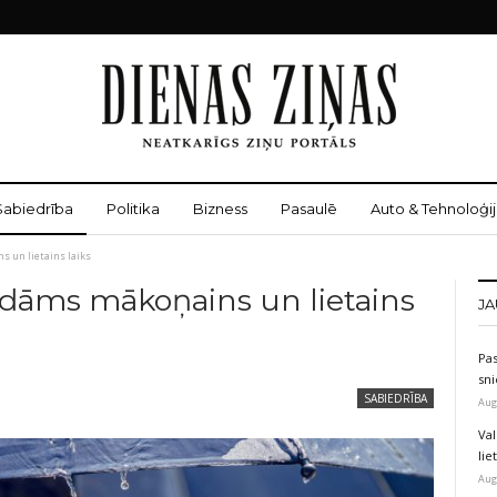
Sabiedrība
Politika
Bizness
Pasaulē
Auto & Tehnoloģij
 un lietains laiks
idāms mākoņains un lietains
JA
Pas
sni
SABIEDRĪBA
Aug
Val
li
Aug