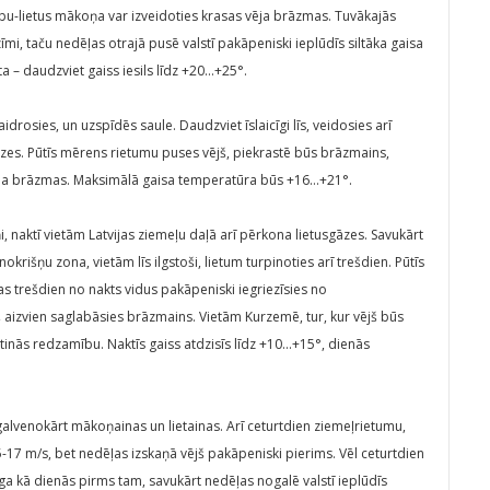
ubu-lietus mākoņa var izveidoties krasas vēja brāzmas. Tuvākajās
i, taču nedēļas otrajā pusē valstī pakāpeniski ieplūdīs siltāka gaisa
a – daudzviet gaiss iesils līdz +20…+25°.
rosies, un uzspīdēs saule. Daudzviet īslaicīgi līs, veidosies arī
āzes. Pūtīs mērens rietumu puses vējš, piekrastē būs brāzmains,
 vēja brāzmas. Maksimālā gaisa temperatūra būs +16…+21°.
i, naktī vietām Latvijas ziemeļu daļā arī pērkona lietusgāzes. Savukārt
nokrišņu zona, vietām līs ilgstoši, lietum turpinoties arī trešdien. Pūtīs
as trešdien no nakts vidus pakāpeniski iegriezīsies no
š aizvien saglabāsies brāzmains. Vietām Kurzemē, tur, kur vējš būs
iktinās redzamību. Naktīs gaiss atdzisīs līdz +10…+15°, dienās
alvenokārt mākoņainas un lietainas. Arī ceturtdien ziemeļrietumu,
-17 m/s, bet nedēļas izskaņā vējš pakāpeniski pierims. Vēl ceturtdien
ga kā dienās pirms tam, savukārt nedēļas nogalē valstī ieplūdīs