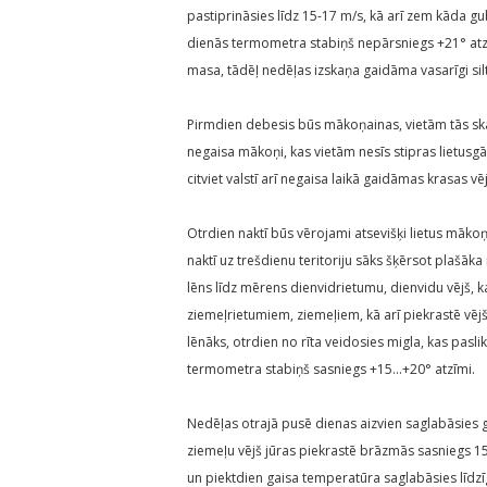
pastiprināsies līdz 15-17 m/s, kā arī zem kāda g
dienās termometra stabiņš nepārsniegs +21° atzīm
masa, tādēļ nedēļas izskaņa gaidāma vasarīgi silt
Pirmdien debesis būs mākoņainas, vietām tās skaid
negaisa mākoņi, kas vietām nesīs stipras lietusg
citviet valstī arī negaisa laikā gaidāmas krasas
Otrdien naktī būs vērojami atsevišķi lietus mākoņ
naktī uz trešdienu teritoriju sāks šķērsot plašāka 
lēns līdz mērens dienvidrietumu, dienvidu vējš, k
ziemeļrietumiem, ziemeļiem, kā arī piekrastē vēj
lēnāks, otrdien no rīta veidosies migla, kas pasl
termometra stabiņš sasniegs +15…+20° atzīmi.
Nedēļas otrajā pusē dienas aizvien saglabāsies g
ziemeļu vējš jūras piekrastē brāzmās sasniegs 15
un piektdien gaisa temperatūra saglabāsies līdzī