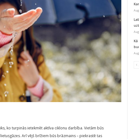
Kar
Aug
Lab
uz
Aug
Kā 
bu
Aug
iks, ko turpinās ietekmēt aktīva ciklonu darbība. Vietām būs
lietusgāzes. Arī vējš brīžiem būs brāzmains – piekrastē tas