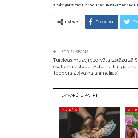
siltāks gaiss, tādēļ brīvdienās un nākamās nedēļa
Facebook
Tw
Dalīties
IEPRIEKŠĒJAIS
Turaidas muzejrezervāta izstāžu zāl
skatāma izstāde “Astainie līdzgaitniek
Teodora Zaļkalna animālijas”
TEV VARĒTU PATIKT
SABIEDRĪBA
SABIED