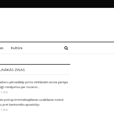
as
Kultūra
UNĀKĀS ZIŅAS
ažieru pārvadātāji pirms vēlēšanām aicina partijas
egt risinājumus par nozares…
 7, 2026
sts policija kriminālvajāšanas uzsākšanai nodod
etu pret bankomātu apzadzēju
 7, 2026