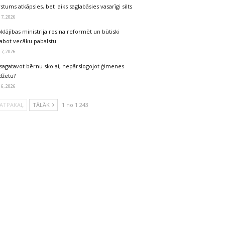
stums atkāpsies, bet laiks saglabāsies vasarīgi silts
 7, 2026
klājības ministrija rosina reformēt un būtiski
labot vecāku pabalstu
 7, 2026
sagatavot bērnu skolai, nepārslogojot ģimenes
džetu?
 6, 2026
ATPAKAĻ
TĀLĀK
1 no 1 243