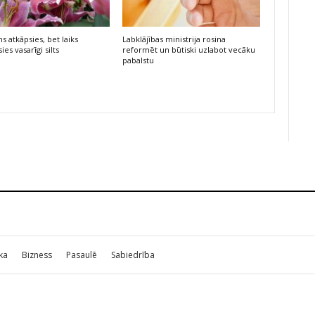
s atkāpsies, bet laiks
Labklājības ministrija rosina
ies vasarīgi silts
reformēt un būtiski uzlabot vecāku
pabalstu
ika
Bizness
Pasaulē
Sabiedrība