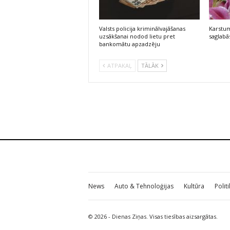
Valsts policija kriminālvajāšanas
Karstum
uzsākšanai nodod lietu pret
saglabās
bankomātu apzadzēju
ATPAKAĻ
TĀLĀK
News
Auto & Tehnoloģijas
Kultūra
Polit
© 2026 - Dienas Ziņas. Visas tiesības aizsargātas.