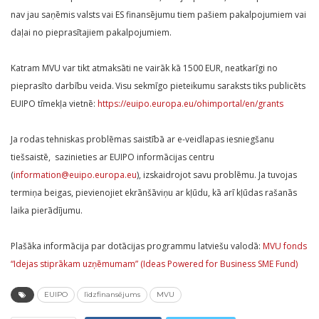
nav jau saņēmis valsts vai ES finansējumu tiem pašiem pakalpojumiem vai
daļai no pieprasītajiem pakalpojumiem.
Katram MVU var tikt atmaksāti ne vairāk kā 1500 EUR, neatkarīgi no
pieprasīto darbību veida. Visu sekmīgo pieteikumu saraksts tiks publicēts
EUIPO tīmekļa vietnē:
https://euipo.europa.eu/ohimportal/en/grants
Ja rodas tehniskas problēmas saistībā ar e-veidlapas iesniegšanu
tiešsaistē, sazinieties ar EUIPO informācijas centru
(
information@euipo.europa.eu
), izskaidrojot savu problēmu. Ja tuvojas
termiņa beigas, pievienojiet ekrānšāviņu ar kļūdu, kā arī kļūdas rašanās
laika pierādījumu.
Plašāka informācija par dotācijas programmu latviešu valodā:
MVU fonds
“Idejas stiprākam uzņēmumam” (Ideas Powered for Business SME Fund)
EUIPO
līdzfinansējums
MVU