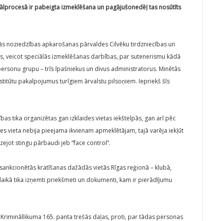
ālprocesā ir pabeigta izmeklēšana un pagājušonedēļ tas nosūtīts
tās noziedzības apkarošanas pārvaldes Cilvēku tirdzniecības un
 veicot speciālās izmeklēšanas darbības, par sutenerismu kādā
ersonu grup­u – trīs īpašniekus un divus administratorus. Minētās
itūtu pakalpojumus turīgiem ārvalstu pilsoņiem. Iepriekš šīs
as tika organizētas gan izklaides vietas iekštelpās, gan arī pēc
ides vieta nebija pieejama ikvienam apmeklētājam, tajā varēja iekļūt
zejot stingu pārbaudi jeb “face control”.
sankcionētās kratīšanas dažādās vietās Rīgas reģionā – klubā,
aikā tika izņemti priekšmeti un dokumenti, kam ir pierādījumu
 Krimināllikuma 165. panta trešās daļas, proti, par tādas personas