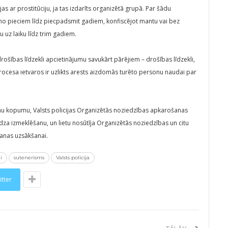
 ar prostitūciju, ja tas izdarīts organizētā grupā. Par šādu
no pieciem līdz piecpadsmit gadiem, konfiscējot mantu vai bez
 uz laiku līdz trim gadiem.
rošības līdzekli apcietinājumu savukārt pārējiem – drošības līdzekli,
procesa ietvaros ir uzlikts arests aizdomās turēto personu naudai par
jumu kopumu, Valsts policijas Organizētās noziedzības apkarošanas
a izmeklēšanu, un lietu nosūtīja Organizētās noziedzības un citu
šanas uzsākšanai.
i
sutenerisms
Valsts policija
itter