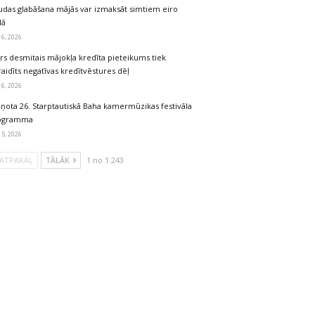
udas glabāšana mājās var izmaksāt simtiem eiro
dā
 6, 2026
rs desmitais mājokļa kredīta pieteikums tiek
aidīts negatīvas kredītvēstures dēļ
 6, 2026
iņota 26. Starptautiskā Baha kamermūzikas festivāla
ogramma
 5, 2026
ATPAKAĻ
TĀLĀK
1 no 1 243