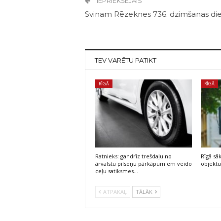
IEPRIEKŠĒJAIS
Svinam Rēzeknes 736. dzimšanas di
TEV VARĒTU PATIKT
RĪGĀ
RĪGĀ
Ratnieks: gandrīz trešdaļu no
Rīgā sā
ārvalstu pilsoņu pārkāpumiem veido
objektu
ceļu satiksmes…
ATPAKAĻ
TĀLĀK