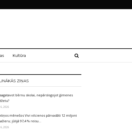
as
Kultūra
UNĀKĀS ZIŅAS
sagatavot bērnu skolai, nepārslogojot ģimenes
džetu?
 6, 2026
tiņos mēnešos Vivi vilcienos pārvadāti 12 miljoni
ažieru; jūlijā 97,4 % reisu…
 6, 2026