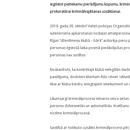
iegūstot pietiekamu pierādījumu kopumu, krimin
prokuratūrai kriminālvajāšanas uzsākšanai.
2019. gada 28. oktobrī Valsts policijas Organizē
sutenerisma apkarošanas nodaļas amatpersonas,
Rīgas “džentlmeņu klubā – bārā” aizturēja piecu p
personas ilgstošā laika posmā piedāvājušas prost
personas nav sodītas.
Noskaidrots, ka konkrētajā klubā nelegālās darbīb
pasūtījuma, dodoties klientam līdzi citviet. Izkla
tikai ar kluba biedru sniegtajiem ieteikumiem un i
Likumsargi kriminālprocesa ietvaros veica sešas 
personu dzīvesvietās un automašīnās. Kratīšanu l
nozīme kriminālprocesā.
Saistībā ar notikušo uzsākts kriminālprocess pēc