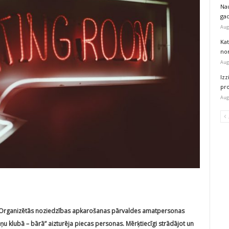
Na
ga
Aug
Kat
nor
Aug
Izz
pr
Aug
jas Organizētās noziedzības apkarošanas pārvaldes amatpersonas
 klubā – bārā” aizturēja piecas personas. Mērķtiecīgi strādājot un