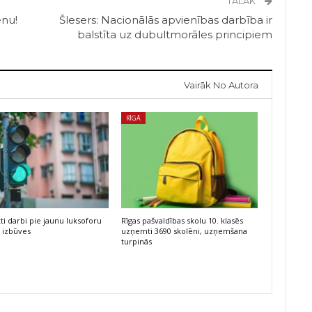
TĀLĀK
enu!
Šlesers: Nacionālās apvienības darbība ir
balstīta uz dubultmorāles principiem
Vairāk No Autora
RĪGĀ
kti darbi pie jaunu luksoforu
Rīgas pašvaldības skolu 10. klasēs
 izbūves
uzņemti 3690 skolēni, uzņemšana
turpinās