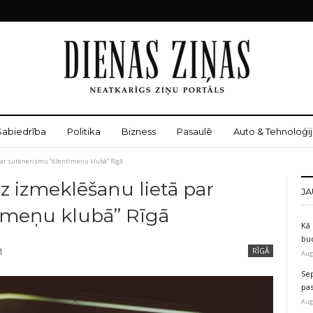
Sabiedrība
Politika
Bizness
Pasaulē
Auto & Tehnoloģij
 par sutenerismu “džentlmeņu klubā” Rīgā
dz izmeklēšanu lietā par
JA
lmeņu klubā” Rīgā
Kā 
bu
1
RĪGĀ
Aug
Sep
pas
Aug