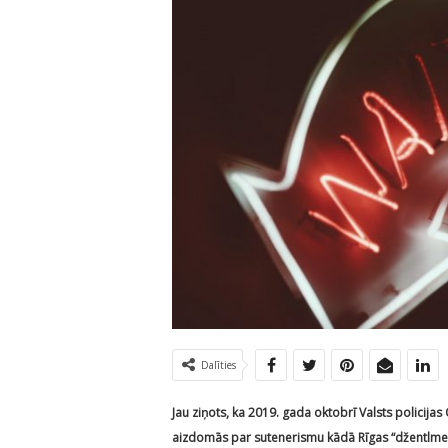
Dalīties
Jau ziņots, ka 2019. gada oktobrī Valsts polici
aizdomās par sutenerismu kādā Rīgas “džentlmeņu