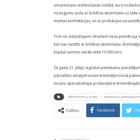
izmantošanu iedzīvošanās nolūkā, kura nodarbojas
noziegumu soda ar brīvības atņemšanu uz laiku 
mantas konfiskācijas, un ar probācijas uzraudzību
Trim no aizturētajiem vīriešiem tiesa piemēroja d
kas nav saistīts ar brīvības atņemšanu. Krimināl
kopējā summu vairāk nekā 10 000 eiro.
Šā gada 21. jūlijā, iegūstot pietiekamu pierādī
pārvaldes amatpersonas kriminālprocesā pabeidz
nozaru specializētajai prokuratūrai kriminālvajā
džentlmeņu klubs
prostitūtu pakalpojum
Facebook
Tw
Dalīties