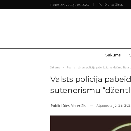
Par Dienas Ziņas
Piektdien, 7 Augusts, 2026
Sākums
Sākums
Rīgā
Valsts policija pabeidz izmeklēšanu lietā
Valsts policija pabei
sutenerismu “džent
Atjaunots
Jūl 28, 202
Publicitātes Materiāls