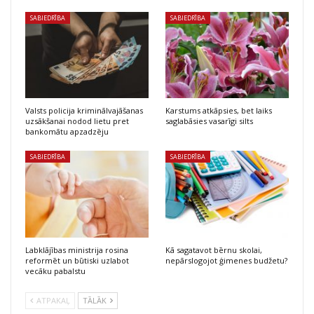
SABIEDRĪBA
SABIEDRĪBA
Valsts policija kriminālvajāšanas
Karstums atkāpsies, bet laiks
uzsākšanai nodod lietu pret
saglabāsies vasarīgi silts
bankomātu apzadzēju
SABIEDRĪBA
SABIEDRĪBA
Labklājības ministrija rosina
Kā sagatavot bērnu skolai,
reformēt un būtiski uzlabot
nepārslogojot ģimenes budžetu?
vecāku pabalstu
ATPAKAĻ
TĀLĀK