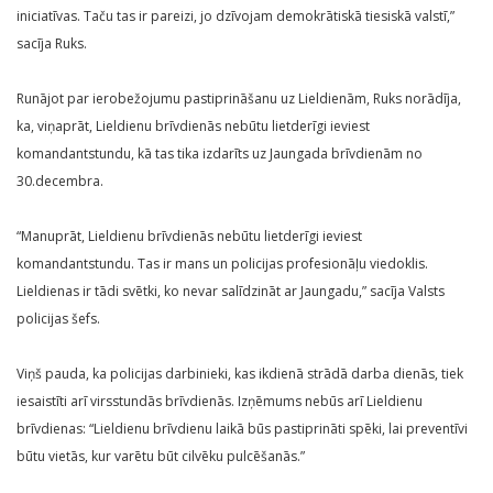
iniciatīvas. Taču tas ir pareizi, jo dzīvojam demokrātiskā tiesiskā valstī,”
sacīja Ruks.
Runājot par ierobežojumu pastiprināšanu uz Lieldienām, Ruks norādīja,
ka, viņaprāt, Lieldienu brīvdienās nebūtu lietderīgi ieviest
komandantstundu, kā tas tika izdarīts uz Jaungada brīvdienām no
30.decembra.
“Manuprāt, Lieldienu brīvdienās nebūtu lietderīgi ieviest
komandantstundu. Tas ir mans un policijas profesionāļu viedoklis.
Lieldienas ir tādi svētki, ko nevar salīdzināt ar Jaungadu,” sacīja Valsts
policijas šefs.
Viņš pauda, ka policijas darbinieki, kas ikdienā strādā darba dienās, tiek
iesaistīti arī virsstundās brīvdienās. Izņēmums nebūs arī Lieldienu
brīvdienas: “Lieldienu brīvdienu laikā būs pastiprināti spēki, lai preventīvi
būtu vietās, kur varētu būt cilvēku pulcēšanās.”