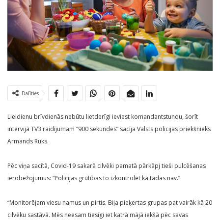
Dalīties
Lieldienu brīvdienās nebūtu lietderīgi ieviest komandantstundu, šorīt
intervijā TV3 raidījumam “900 sekundes” sacīja Valsts policijas priekšnieks
Armands Ruks.
Pēc viņa sacītā, Covid-19 sakarā cilvēki pamatā pārkāpj tieši pulcēšanas
ierobežojumus: “Policijas grūtības to izkontrolēt kā tādas nav.”
“Monitorējam viesu namus un pirtis. Bija pieķertas grupas pat vairāk kā 20
cilvēku sastāvā. Mēs neesam tiesīgi iet katrā mājā iekšā pēc savas