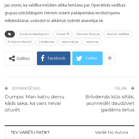
Jau ziņots, ka valdība trešdien atlika lemšanu par Operatīvās vadības
grupas izstrādātajiem četriem soļiem pakāpeniskai ierobežojumu
mīkstināšanai, uzdodot to atkārtoti izvērtēt atsevišķai ek
Covid ierobežojumi
Covid-19
Daniels Pavļuts
Kariņa valdība
Krišjānis Kariņš
Lieldienas
vakcinācija
vakcīnas
Facebook
Twitter
Dalīties
IEPRIEKŠĒJAIS
TĀLĀK
Dumpis: Man katru dienu
Brīvdienās kļūs siltāk,
kāds saka, ka vairs nevar
jaunnedēļ daudzviet
izturēt
gaidāms lietus
TEV VARĒTU PATIKT
Vairāk No Autora