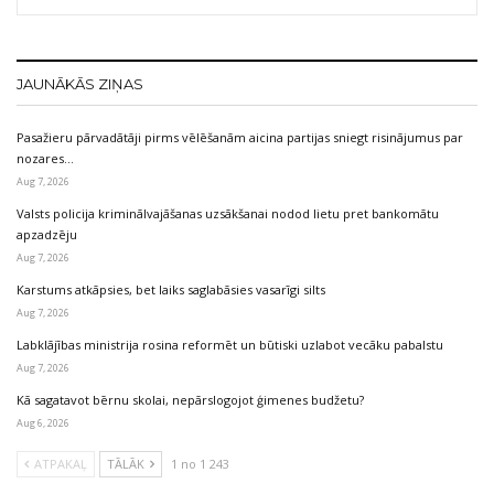
JAUNĀKĀS ZIŅAS
Pasažieru pārvadātāji pirms vēlēšanām aicina partijas sniegt risinājumus par
nozares…
Aug 7, 2026
Valsts policija kriminālvajāšanas uzsākšanai nodod lietu pret bankomātu
apzadzēju
Aug 7, 2026
Karstums atkāpsies, bet laiks saglabāsies vasarīgi silts
Aug 7, 2026
Labklājības ministrija rosina reformēt un būtiski uzlabot vecāku pabalstu
Aug 7, 2026
Kā sagatavot bērnu skolai, nepārslogojot ģimenes budžetu?
Aug 6, 2026
ATPAKAĻ
TĀLĀK
1 no 1 243