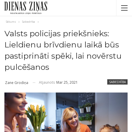
Sākums
Sabiedrība
Valsts policijas priekšnieks:
Lieldienu brīvdienu laikā būs
pastiprināti spēki, lai novērstu
pulcēšanos
Atjaunots
Mar 25, 2021
SABIEDRĪBA
Zane Grodiņa