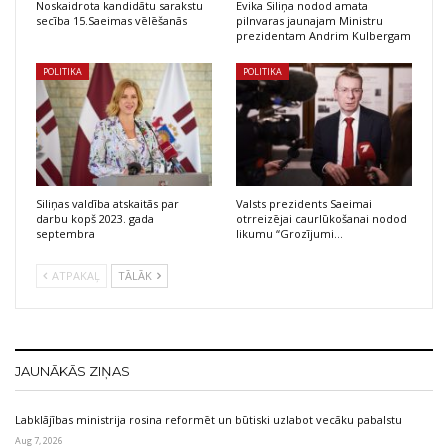
Noskaidrota kandidātu sarakstu
Evika Siliņa nodod amata
secība 15.Saeimas vēlēšanās
pilnvaras jaunajam Ministru
prezidentam Andrim Kulbergam
POLITIKA
POLITIKA
Siliņas valdība atskaitās par
Valsts prezidents Saeimai
darbu kopš 2023. gada
otrreizējai caurlūkošanai nodod
septembra
likumu “Grozījumi…
ATPAKAĻ
TĀLĀK
JAUNĀKĀS ZIŅAS
Labklājības ministrija rosina reformēt un būtiski uzlabot vecāku pabalstu
Aug 7, 2026