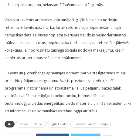
inženierpakalpojumu, nekustamā īpašuma un citās jomās.
Valsts prezidents ar ministru pārrunāja š. g. jūlijā ieviesto nodokļu
reformu. E. Levits uzsvēra, ka, lai arī reforma bija nepieciešama, tajā ir
neloģiskas detaļas, kuras nopietni skārušas daudzus pašnodarbinātos,
māksliniekus un autorus, nepilna laika darbiniekus, un reformā ir jāievieš
korekcijas, lai nodrošinātu taisnīgu sociālā nodokļa maksājumu, kas ir
samērots ar personas reālajiem ienākumiem.
E. Levits un J. Vitenbergs apmainījās domām par valsts ilgtermiņa misiju
orientētu pētījumu programmu. Valsts prezidents uzsvēra, ka šī
programma ir stiprināma un atbalstāma, lai uz pētījumu bāzes tālāk
veicinātu zināšanu ietilpīgu bioekonomiku, biomedicīnas un
biotehnoloģiju, viedās enerģētikas, viedo materiālu un inženiersistēmu, kā
arī informācijas un komunikācijas tehnoloģiju attīstību.
dzīvokļu izbūve
Egils Levits
Ekonomikas ministrija