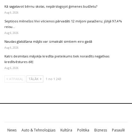
Kā sagatavot bērnu skolai, nepārslogojot ģimenes budžetu?
Aug 6, 2026
Septiņos mēnešos Vivi vilcienos pārvadāti 12 miljoni pasažieru; jūlijā 97,4 %
reisu…
Aug 6, 2026
Naudas glabāšana mājās var izmaksāt simtiem eiro gadā
Aug 6, 2026
Katrs desmitais mājokļa kredīta pieteikums tiek noraidīts negatīvas
kredītvēstures dēļ
Aug 6, 2026
ATPAKAĻ
TĀLĀK
1 no 1 243
News
Auto & Tehnoloģijas
Kultūra
Politika
Bizness
Pasaulē