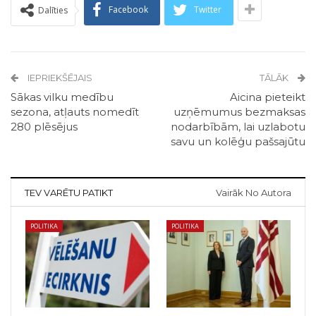
Facebook
Twitter
Dalīties
IEPRIEKŠĒJAIS
TĀLĀK
Sākas vilku medību
Aicina pieteikt
sezona, atļauts nomedīt
uzņēmumus bezmaksas
280 plēsējus
nodarbībām, lai uzlabotu
savu un kolēģu pašsajūtu
TEV VARĒTU PATIKT
Vairāk No Autora
POLITIKA
POLITIKA