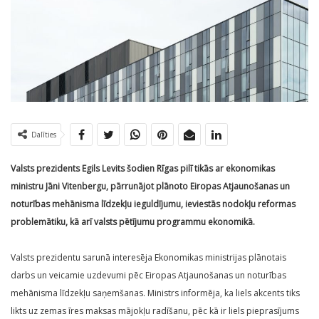
Dalīties
Valsts prezidents Egils Levits šodien Rīgas pilī tikās ar ekonomikas
ministru Jāni Vitenbergu, pārrunājot plānoto Eiropas Atjaunošanas un
noturības mehānisma līdzekļu ieguldījumu, ieviestās nodokļu reformas
problemātiku, kā arī valsts pētījumu programmu ekonomikā.
Valsts prezidentu sarunā interesēja Ekonomikas ministrijas plānotais
darbs un veicamie uzdevumi pēc Eiropas Atjaunošanas un noturības
mehānisma līdzekļu saņemšanas. Ministrs informēja, ka liels akcents tiks
likts uz zemas īres maksas mājokļu radīšanu, pēc kā ir liels pieprasījums