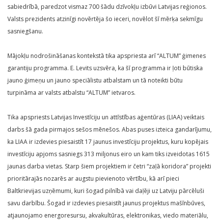
sabiedrībā, paredzot vismaz 700 šādu dzīvokļu izbūvi Latvijas reģionos.
Valsts prezidents atzinīgi novērtēja šo ieceri, novēlot šī mērķa sekmīgu
sasniegšanu.
Mājokļu nodrošināšanas kontekstā tika apspriesta arī “ALTUM” ģimenes
garantiju programma. E. Levits uzsvēra, ka šī programma ir ļoti būtiska
jauno ģimeņu un jauno speciālistu atbalstam un tā noteikti būtu
turpināma ar valsts atbalstu “ALTUM” ietvaros.
Tika apspriests Latvijas Investīciju un attīstības aģentūras (LIAA) veiktais
darbs šā gada pirmajos sešos mēnešos. Abas puses izteica gandarījumu,
ka LIAA ir izdevies piesaistīt 17 jaunus investīciju projektus, kuru kopējais
investīciju apjoms sasniegs 313 miljonus eiro un kam tiks izveidotas 1615
jaunas darba vietas. Starp šiem projektiem ir četri “zaļā koridora” projekti
prioritārajās nozarēs ar augstu pievienoto vērtību, kā arī pieci
Baltkrievijas uzņēmumi, kuri šogad pilnībā vai daļēji uz Latviju pārcēluši
savu darbību. Šogad ir izdevies piesaistīt jaunus projektus mašīnbūves,
atjaunojamo energoresursu, akvakultūras, elektronikas, viedo materiālu,