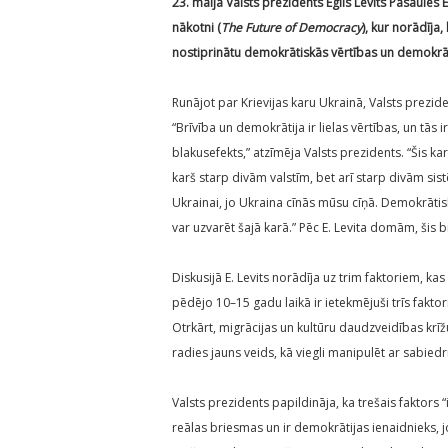
23. maijā Valsts prezidents Egils Levits Pasaule
nākotni (
The Future of Democracy
), kur norādīja
nostiprinātu demokrātiskās vērtības un demokrāti
Runājot par Krievijas karu Ukrainā, Valsts prezid
“Brīvība un demokrātija ir lielas vērtības, un tās 
blakusefekts,” atzīmēja Valsts prezidents. “Šis kar
karš starp divām valstīm, bet arī starp divām si
Ukrainai, jo Ukraina cīnās mūsu cīņā. Demokrātisk
var uzvarēt šajā karā.” Pēc E. Levita domām, šis 
Diskusijā E. Levits norādīja uz trim faktoriem, ka
pēdējo 10–15 gadu laikā ir ietekmējuši trīs fakto
Otrkārt, migrācijas un kultūru daudzveidības krīžu
radies jauns veids, kā viegli manipulēt ar sabied
Valsts prezidents papildināja, ka trešais faktors 
reālas briesmas un ir demokrātijas ienaidnieks