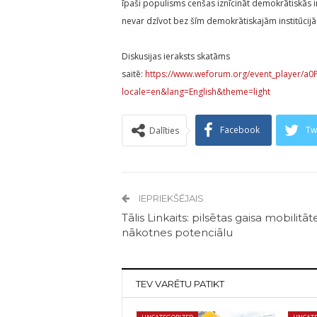
īpaši populisms cenšas iznīcināt demokrātiskās inst
nevar dzīvot bez šīm demokrātiskajām institūcijā
Diskusijas ieraksts skatāms
saitē:
https://www.weforum.org/event_player/
locale=en&lang=English&theme=light
Facebook
Tw
Dalīties
IEPRIEKŠĒJAIS
Tālis Linkaits: pilsētas gaisa mobilitāte
nākotnes potenciālu
TEV VARĒTU PATIKT