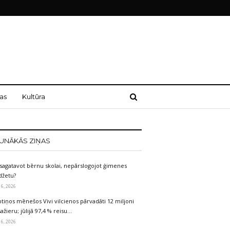
as
Kultūra
UNĀKĀS ZIŅAS
sagatavot bērnu skolai, nepārslogojot ģimenes
džetu?
 6, 2026
tiņos mēnešos Vivi vilcienos pārvadāti 12 miljoni
ažieru; jūlijā 97,4 % reisu…
 6, 2026