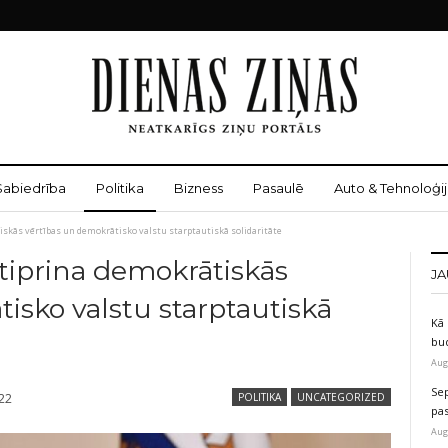
Sabiedrība
Politika
Bizness
Pasaulē
Auto & Tehnoloģij
tiskās vērtības un demokrātisko valstu starptautiskā solidaritāte
stiprina demokrātiskās
JA
isko valstu starptautiskā
Kā 
bu
Aug
Sep
022
POLITIKA
UNCATEGORIZED
pas
Aug