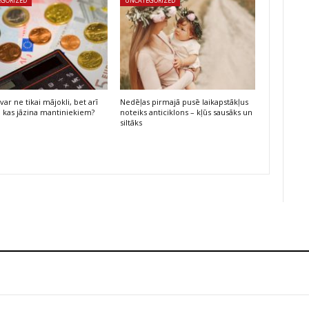
EGORIZED
UNCATEGORIZED
var ne tikai mājokli, bet arī
Nedēļas pirmajā pusē laikapstākļus
: kas jāzina mantiniekiem?
noteiks anticiklons – kļūs sausāks un
siltāks