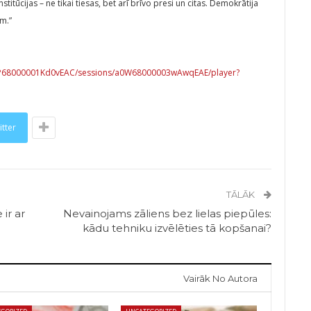
itūcijas – ne tikai tiesas, bet arī brīvo presi un citas. Demokrātija
m.”
a0P68000001Kd0vEAC/sessions/a0W68000003wAwqEAE/player?
itter
TĀLĀK
 ir ar
Nevainojams zāliens bez lielas piepūles:
kādu tehniku ​​izvēlēties tā kopšanai?
Vairāk No Autora