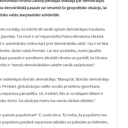
s Ekonomikas forumā Davosā piedalījās diskusijā par demokrātijas
, ka demokrātiskā pasaule var izmantot šo ģeopolitisko situāciju, lai
sko valstu starptautisko solidaritāti.
ents norādīja, ka šobrīd vēl vairāk izjūtam demokrātijas trauslumu.
ir jāaizstāv. Tas reizē ir arī neparedzēts Putina iebrukuma Ukrainā
š ir autokrātiska režīma karš pret demokrātisku valsti. Tas ir ne tikai
stēmām, divām valsts formām. Lai sevi aizstāvētu, mums jāpalīdz
ajai pasaulei ir pienākums atbalstīt Ukrainu un parādīt, ka Ukraina
brīdis ir “stimuls demokrātiskām valstīm vairāk sadarboties”.
s ir ietekmējuši liberālo demokrātiju: “Manuprāt, liberālo demokrātiju
ri. Pirmkārt, globalizācijas radīto sociālo problēmu ignorēšana.
 nepareiza pārvaldība. Un, treškārt, līdz ar sociālajiem tīkliem ir
risko domu. Šai situācijai mums nav vienas ideālas atbildes.”
“ir pamats populismam”. E. Levits teica: “Es redzu, ka populisms nes
, jo populisms piedāvā nepareizas atbildes uz patiesām problēmām,