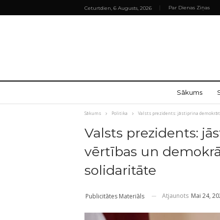
Par Dienas Ziņas
Ceturtdien, 6 Augusts, 2026
Sākums
Sākums
Politika
Valsts prezidents: jāstiprina demokrā
Valsts prezidents: jā
vērtības un demokrāt
solidaritāte
Atjaunots
Mai 24, 2
Publicitātes Materiāls