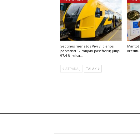
UNCATEGORIZED
UNCAT
Septiņos mēnešos Vivi vilcienos
Mantot 
pārvadāti 12 miljoni pasažieru; jūlijā
kredītu
97,4 % reisu…
ATPAKAĻ
TĀLĀK