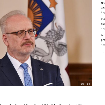
Na
ga
Aug
Kat
nor
Aug
Izz
pr
Aug
Foto: F64