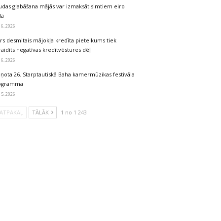
udas glabāšana mājās var izmaksāt simtiem eiro
dā
 6, 2026
rs desmitais mājokļa kredīta pieteikums tiek
aidīts negatīvas kredītvēstures dēļ
 6, 2026
iņota 26. Starptautiskā Baha kamermūzikas festivāla
ogramma
 5, 2026
ATPAKAĻ
TĀLĀK
1 no 1 243