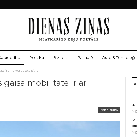
Sabiedrība
Politika
Bizness
Pasaulē
Auto & Tehnoloģij
tāte ir ar nākotnes potenciālu
s gaisa mobilitāte ir ar
JA
Lab
uz
SABIEDRĪBA
Aug
Kā 
bu
Aug