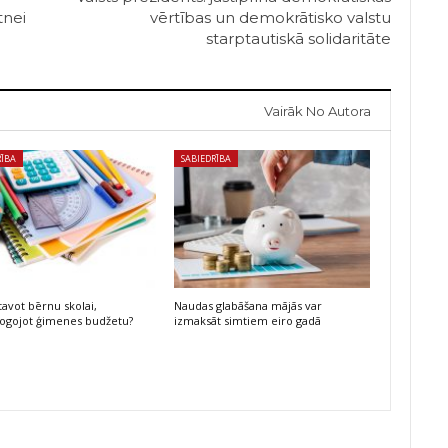
tnei
vērtības un demokrātisko valstu
starptautiskā solidaritāte
Vairāk No Autora
RĪBA
SABIEDRĪBA
tavot bērnu skolai,
Naudas glabāšana mājās var
ogojot ģimenes budžetu?
izmaksāt simtiem eiro gadā