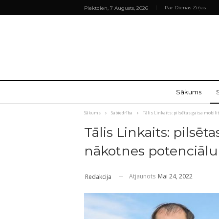
Par Dienas Ziņas
Piektdien, 7 Augusts, 2026
Sākums
Sākums
Sabiedrība
Tālis Linkaits: pilsētas gaisa mobili
Tālis Linkaits: pilsēta
nākotnes potenciālu
Atjaunots
Mai 24, 2022
Redakcija