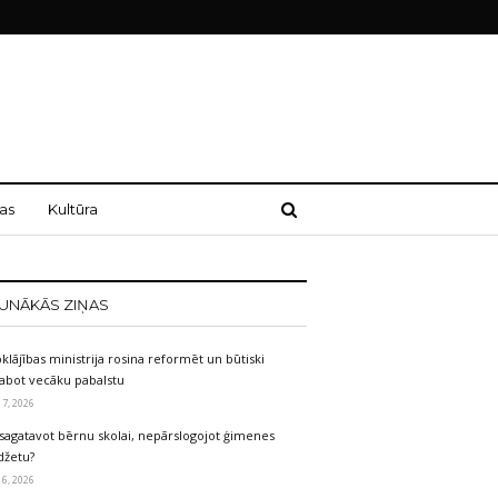
as
Kultūra
UNĀKĀS ZIŅAS
klājības ministrija rosina reformēt un būtiski
labot vecāku pabalstu
 7, 2026
sagatavot bērnu skolai, nepārslogojot ģimenes
džetu?
 6, 2026