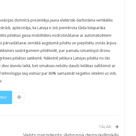
 Aviācijas domnīcā prezentēja jauna elektriski darbināma vertikālās
ādi, apliecināja, ka Latvija ir ļoti piemērota šāda lidaparāta
edzēts pilsētas gaisa mobilitātes nodrošināšanai ar automatizētiem
as pārvadāšanai zemākā augstumā pilsētu un piepilsētu zonās ārpus
z satiksmes sastrēgumiem pilsētvidē, par pamatu izmantojot dronu
rēsies pilsētas satiksmē. Nākotnē jebkura Latvijas pilsēta no tās
 divu stundu laikā, bet izmaksas nebūtu daudz lielākas salīdzinot ar
ī tehnoloģija ļauj vismaz par 80% samazināt negatīvo ietekmi uz vidi,
i.
itter
TĀLĀK
Valsts prezidents: jāstiprina demokrātiskās