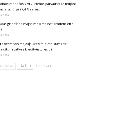
tiņos mēnešos Vivi vilcienos pārvadāti 12 miljoni
ažieru; jūlijā 97,4 % reisu…
 6, 2026
udas glabāšana mājās var izmaksāt simtiem eiro
dā
 6, 2026
rs desmitais mājokļa kredīta pieteikums tiek
aidīts negatīvas kredītvēstures dēļ
 6, 2026
ATPAKAĻ
TĀLĀK
1 no 1 243