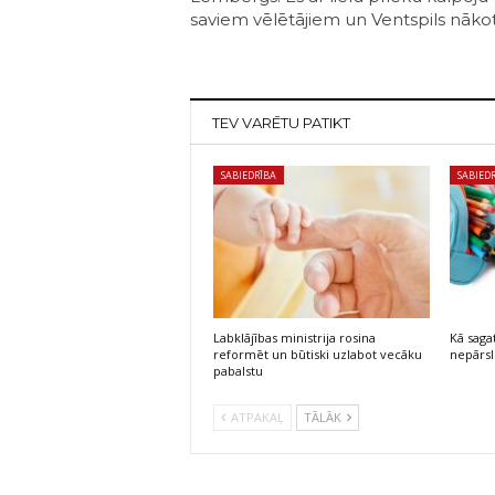
saviem vēlētājiem un Ventspils nāko
TEV VARĒTU PATIKT
SABIEDRĪBA
SABIED
Labklājības ministrija rosina
Kā saga
reformēt un būtiski uzlabot vecāku
nepārsl
pabalstu
ATPAKAĻ
TĀLĀK