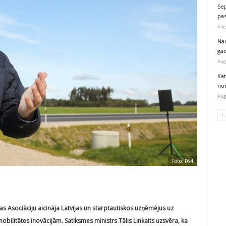
Sep
pas
Aug
Na
ga
Aug
Kat
nor
Aug
Foto: F64
jas Asociāciju aicināja Latvijas un starptautiskos uzņēmējus uz
bilitātes inovācijām. Satiksmes ministrs Tālis Linkaits uzsvēra, ka