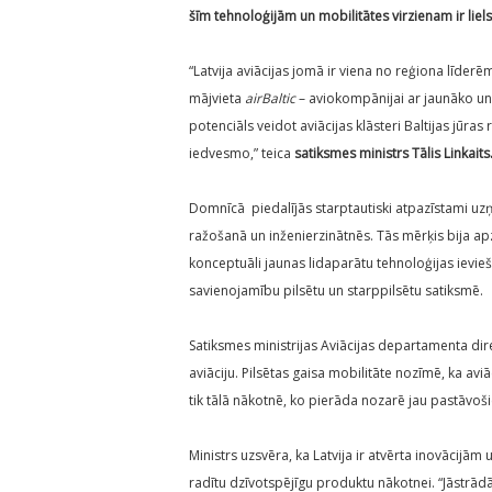
šīm tehnoloģijām un mobilitātes virzienam ir liel
“Latvija aviācijas jomā ir viena no reģiona līderēm. 
mājvieta
airBaltic
– aviokompānijai ar jaunāko un m
potenciāls veidot aviācijas klāsteri Baltijas jūras
iedvesmo,” teica
satiksmes ministrs Tālis Linkaits
Domnīcā piedalījās starptautiski atpazīstami uzņēm
ražošanā un inženierzinātnēs. Tās mērķis bija ap
konceptuāli jaunas lidaparātu tehnoloģijas ievie
savienojamību pilsētu un starppilsētu satiksmē.
Satiksmes ministrijas Aviācijas departamenta dire
aviāciju. Pilsētas gaisa mobilitāte nozīmē, ka avi
tik tālā nākotnē, ko pierāda nozarē jau pastāvoš
Ministrs uzsvēra, ka Latvija ir atvērta inovācijām 
radītu dzīvotspējīgu produktu nākotnei. “Jāstrād