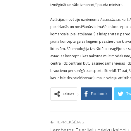
izmēģināt un sākt izmantot,” pauda ministrs.
Aviācijas inovāciju uzņēmums
Ascendance
, kurš
pacelšanās un nosēšanās lidmašīnas koncepta izstr
komerciālai pielietošanai. Šis lidaparāts ir par
jauna koncepta gaisa kuģiem pasažieru vai krav
lidostām. Šī tehnoloģija izstrādāta, reaģējot u
aviācijas konceptu, kas nākotnē multimodāli integ
centra līdz centram būtu sasniedzama vienas līdz
braucienu personīgā transporta līdzeklī. Tāpat, š
kas ir būtisks priekšnosacījuma inovāciju attīstība
Facebook
Tw
Dalīties
IEPRIEKŠĒJAIS
Lembergs: Es ar lielu prieku kalpoju