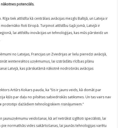
s nākotnes potenciāls.
Rīga tiek attīstīta kā centrālais aviācijas mezgls Baltijā, un Latvija ir
odernāko floti Eiropā. Turpinot attīstību šajā jomā, Latvijā ir
 reģionā, lai attīstītu inovācijas un tehnoloģijas, kas mūs pārsteidz un
.
umi no Latvijas, Francijas un Zviedrijas ar lielu pieredzi aviācijā,
zināt ieinteresētos uzņēmumus, lai izstrādātu rīcības plānu
šanai Latvijā, kas pārskatāmā nākotnē nodrošinās aviācijas
ktors Artūrs Kokars pauda, ka “šis ir jauns veids, kā domāt par
ācija kļūs par daļu no pilsētas sabiedriskās satiksmes. Un tas vairs nav
ie prototipi dažādiem tehnoloģiskiem risinājumiem.”
un jaunuzņēmumu veidošanai, kā arī netrūkst izglītoti speciālisti, lai
ā pie normatīvās vides sakārtošanas, lai jaunās tehnoloģijas varētu