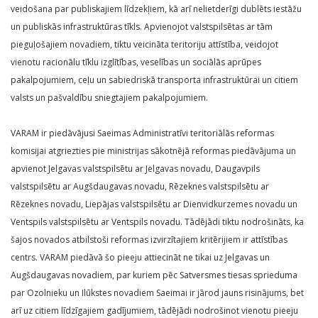
veidošana par publiskajiem līdzekļiem, kā arī nelietderīgi dublēts iestāžu
un publiskās infrastruktūras tīkls. Apvienojot valstspilsētas ar tām
pieguļošajiem novadiem, tiktu veicināta teritoriju attīstība, veidojot
vienotu racionālu tīklu izglītības, veselības un sociālās aprūpes
pakalpojumiem, ceļu un sabiedriskā transporta infrastruktūrai un citiem
valsts un pašvaldību sniegtajiem pakalpojumiem.
VARAM ir piedāvājusi Saeimas Administratīvi teritoriālās reformas
komisijai atgriezties pie ministrijas sākotnējā reformas piedāvājuma un
apvienot Jelgavas valstspilsētu ar Jelgavas novadu, Daugavpils
valstspilsētu ar Augšdaugavas novadu, Rēzeknes valstspilsētu ar
Rēzeknes novadu, Liepājas valstspilsētu ar Dienvidkurzemes novadu un
Ventspils valstspilsētu ar Ventspils novadu. Tādējādi tiktu nodrošināts, ka
šajos novados atbilstoši reformas izvirzītajiem kritērijiem ir attīstības
centrs. VARAM piedāvā šo pieeju attiecināt ne tikai uz Jelgavas un
Augšdaugavas novadiem, par kuriem pēc Satversmes tiesas sprieduma
par Ozolnieku un Ilūkstes novadiem Saeimai ir jārod jauns risinājums, bet
arī uz citiem līdzīgajiem gadījumiem, tādējādi nodrošinot vienotu pieeju