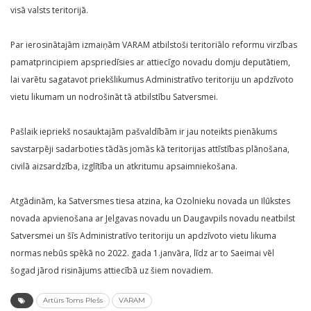
visā valsts teritorijā.
Par ierosinātajām izmaiņām VARAM atbilstoši teritoriālo reformu virzības
pamatprincipiem apspriedīsies ar attiecīgo novadu domju deputātiem,
lai varētu sagatavot priekšlikumus Administratīvo teritoriju un apdzīvoto
vietu likumam un nodrošināt tā atbilstību Satversmei.
Pašlaik iepriekš nosauktajām pašvaldībām ir jau noteikts pienākums
savstarpēji sadarboties tādās jomās kā teritorijas attīstības plānošana,
civilā aizsardzība, izglītība un atkritumu apsaimniekošana.
Atgādinām, ka Satversmes tiesa atzina, ka Ozolnieku novada un Ilūkstes
novada apvienošana ar Jelgavas novadu un Daugavpils novadu neatbilst
Satversmei un šīs Administratīvo teritoriju un apdzīvoto vietu likuma
normas nebūs spēkā no 2022. gada 1.janvāra, līdz ar to Saeimai vēl
šogad jārod risinājums attiecībā uz šiem novadiem.
Artūrs Toms Plešs
VARAM