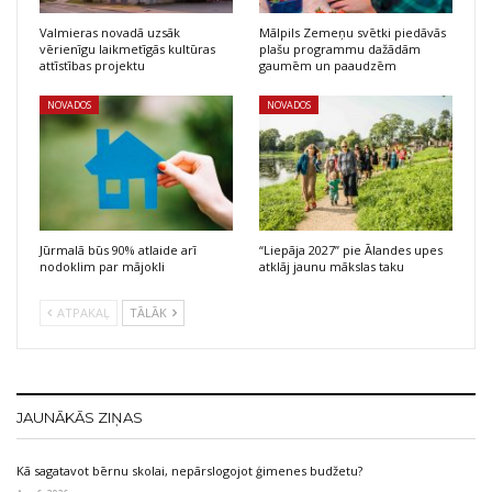
Valmieras novadā uzsāk
Mālpils Zemeņu svētki piedāvās
vērienīgu laikmetīgās kultūras
plašu programmu dažādām
attīstības projektu
gaumēm un paaudzēm
NOVADOS
NOVADOS
Jūrmalā būs 90% atlaide arī
“Liepāja 2027” pie Ālandes upes
nodoklim par mājokli
atklāj jaunu mākslas taku
ATPAKAĻ
TĀLĀK
JAUNĀKĀS ZIŅAS
Kā sagatavot bērnu skolai, nepārslogojot ģimenes budžetu?