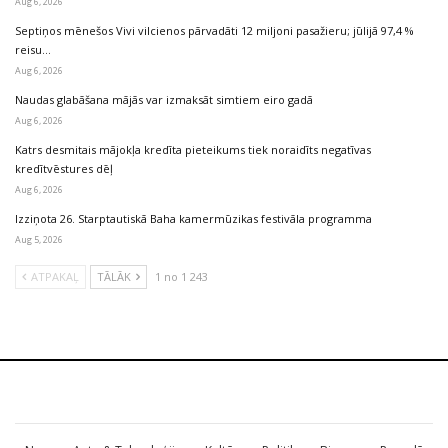
Aug 6, 2026
Septiņos mēnešos Vivi vilcienos pārvadāti 12 miljoni pasažieru; jūlijā 97,4 %
reisu…
Aug 6, 2026
Naudas glabāšana mājās var izmaksāt simtiem eiro gadā
Aug 6, 2026
Katrs desmitais mājokļa kredīta pieteikums tiek noraidīts negatīvas
kredītvēstures dēļ
Aug 6, 2026
Izziņota 26. Starptautiskā Baha kamermūzikas festivāla programma
Aug 5, 2026
ATPAKAĻ
TĀLĀK
1 no 1 243