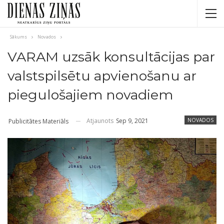
Sākums
Novados
VARAM uzsāk konsultācijas par
valstspilsētu apvienošanu ar
piegulošajiem novadiem
Atjaunots
Sep 9, 2021
NOVADOS
Publicitātes Materiāls