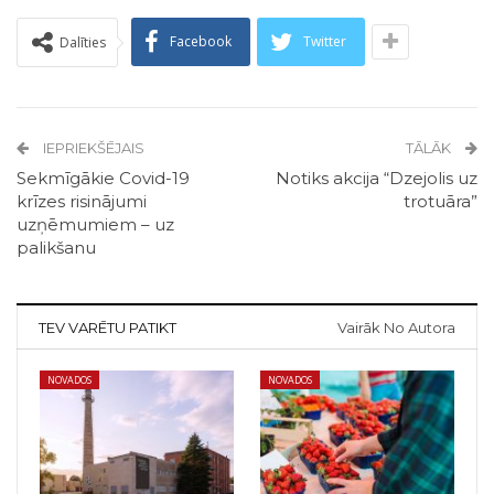
Facebook
Twitter
Dalīties
IEPRIEKŠĒJAIS
TĀLĀK
Sekmīgākie Covid-19
Notiks akcija “Dzejolis uz
krīzes risinājumi
trotuāra”
uzņēmumiem – uz
palikšanu
TEV VARĒTU PATIKT
Vairāk No Autora
NOVADOS
NOVADOS