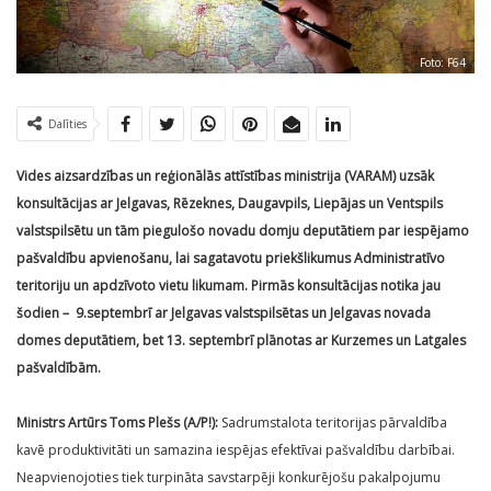
Foto: F64
Dalīties
Vides aizsardzības un reģionālās attīstības ministrija (VARAM) uzsāk
konsultācijas ar Jelgavas, Rēzeknes, Daugavpils, Liepājas un Ventspils
valstspilsētu un tām piegulošo novadu domju deputātiem par iespējamo
pašvaldību apvienošanu, lai sagatavotu priekšlikumus Administratīvo
teritoriju un apdzīvoto vietu likumam. Pirmās konsultācijas notika jau
šodien – 9.septembrī ar Jelgavas valstspilsētas un Jelgavas novada
domes deputātiem, bet 13. septembrī plānotas ar Kurzemes un Latgales
pašvaldībām.
Ministrs Artūrs Toms Plešs (A/P!):
Sadrumstalota teritorijas pārvaldība
kavē produktivitāti un samazina iespējas efektīvai pašvaldību darbībai.
Neapvienojoties tiek turpināta savstarpēji konkurējošu pakalpojumu